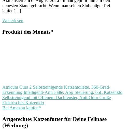
Aktualisiert am 6. August 2026 · Inhalt geprüft und auf den
neuesten Stand gebracht. Wenn man seinen Stubentiger frei
laufen[…]
Weiterlesen
Produkt des Monats*
Amicura Cura 2 Selbstreinigende Katzentoilette, 360-Grad-
Erkennung Intelligente Anti-Falle, App-Steuerung, 65L Katzenklo
Selbstreinigend mit Offenem Dachfenster, Anti-Odor Große
Elektrisches Katzenklo
Bei Amazon kaufen*
Artgerechtes Katzenfutter für Deine Fellnase
(Werbung)