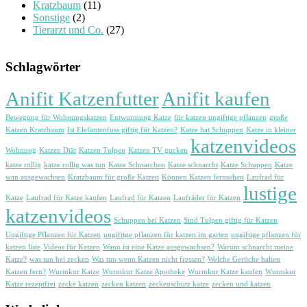
Kratzbaum
(11)
Sonstige
(2)
Tierarzt und Co.
(27)
Schlagwörter
Anifit Katzenfutter
Anifit kaufen
Bewegung für Wohnungskatzen
Entwurmung Katze
für katzen ungiftige pflanzen
große
Katzen Kratzbaum
Ist Elefantenfuss giftig für Katzen?
Katze hat Schuppen
Katze in kleiner
katzenvideos
Wohnung
Katzen Diät
Katzen Tulpen
Katzen TV gucken
katze rollig
katze rollig was tun
Katze Schnarchen
Katze schnarcht
Katze Schuppen
Katze
wan ausgewachsen
Kratzbaum für große Katzen
Können Katzen fernsehen
Laufrad für
lustige
Katze
Laufrad für Katze kaufen
Laufrad für Katzen
Laufräder für Katzen
katzenvideos
Schuppen bei Katzen
Sind Tulpen giftig für Katzen
Ungiftige Pflanzen für Katzen
ungiftige pflanzen für katzen im garten
ungiftige pflanzen für
katzen liste
Videos für Katzen
Wann ist eine Katze ausgewachsen?
Warum schnarcht meine
Katze?
was tun bei zecken
Was tun wenn Katzen nicht fressen?
Welche Gerüche halten
Katzen fern?
Wurmkur Katze
Wurmkur Katze Apotheke
Wurmkur Katze kaufen
Wurmkur
Katze rezeptfrei
zecke katzen
zecken katzen
zeckenschutz katze
zecken und katzen