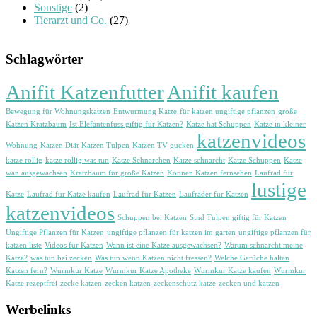
Sonstige
(2)
Tierarzt und Co.
(27)
Schlagwörter
Anifit Katzenfutter
Anifit kaufen
Bewegung für Wohnungskatzen
Entwurmung Katze
für katzen ungiftige pflanzen
große
Katzen Kratzbaum
Ist Elefantenfuss giftig für Katzen?
Katze hat Schuppen
Katze in kleiner
katzenvideos
Wohnung
Katzen Diät
Katzen Tulpen
Katzen TV gucken
katze rollig
katze rollig was tun
Katze Schnarchen
Katze schnarcht
Katze Schuppen
Katze
wan ausgewachsen
Kratzbaum für große Katzen
Können Katzen fernsehen
Laufrad für
lustige
Katze
Laufrad für Katze kaufen
Laufrad für Katzen
Laufräder für Katzen
katzenvideos
Schuppen bei Katzen
Sind Tulpen giftig für Katzen
Ungiftige Pflanzen für Katzen
ungiftige pflanzen für katzen im garten
ungiftige pflanzen für
katzen liste
Videos für Katzen
Wann ist eine Katze ausgewachsen?
Warum schnarcht meine
Katze?
was tun bei zecken
Was tun wenn Katzen nicht fressen?
Welche Gerüche halten
Katzen fern?
Wurmkur Katze
Wurmkur Katze Apotheke
Wurmkur Katze kaufen
Wurmkur
Katze rezeptfrei
zecke katzen
zecken katzen
zeckenschutz katze
zecken und katzen
Werbelinks