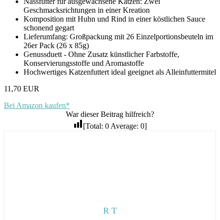
Nassfutter für ausgewachsene Katzen: Zwei
Geschmacksrichtungen in einer Kreation
Komposition mit Huhn und Rind in einer köstlichen Sauce
schonend gegart
Lieferumfang: Großpackung mit 26 Einzelportionsbeuteln im
26er Pack (26 x 85g)
Genussduett - Ohne Zusatz künstlicher Farbstoffe,
Konservierungsstoffe und Aromastoffe
Hochwertiges Katzenfuttert ideal geeignet als Alleinfuttermitel
11,70 EUR
Bei Amazon kaufen*
War dieser Beitrag hilfreich?
[Total:
0
Average:
0
]
R T