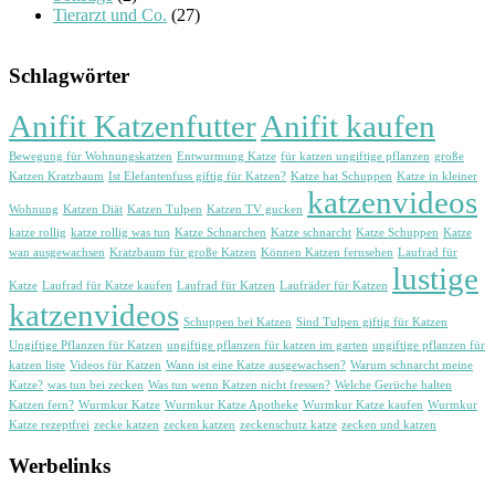
Tierarzt und Co.
(27)
Schlagwörter
Anifit Katzenfutter
Anifit kaufen
Bewegung für Wohnungskatzen
Entwurmung Katze
für katzen ungiftige pflanzen
große
Katzen Kratzbaum
Ist Elefantenfuss giftig für Katzen?
Katze hat Schuppen
Katze in kleiner
katzenvideos
Wohnung
Katzen Diät
Katzen Tulpen
Katzen TV gucken
katze rollig
katze rollig was tun
Katze Schnarchen
Katze schnarcht
Katze Schuppen
Katze
wan ausgewachsen
Kratzbaum für große Katzen
Können Katzen fernsehen
Laufrad für
lustige
Katze
Laufrad für Katze kaufen
Laufrad für Katzen
Laufräder für Katzen
katzenvideos
Schuppen bei Katzen
Sind Tulpen giftig für Katzen
Ungiftige Pflanzen für Katzen
ungiftige pflanzen für katzen im garten
ungiftige pflanzen für
katzen liste
Videos für Katzen
Wann ist eine Katze ausgewachsen?
Warum schnarcht meine
Katze?
was tun bei zecken
Was tun wenn Katzen nicht fressen?
Welche Gerüche halten
Katzen fern?
Wurmkur Katze
Wurmkur Katze Apotheke
Wurmkur Katze kaufen
Wurmkur
Katze rezeptfrei
zecke katzen
zecken katzen
zeckenschutz katze
zecken und katzen
Werbelinks