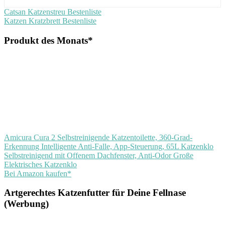
Beitragsnavigation
Vorheriger
Catsan Katzenstreu Bestenliste
Beitrag:
Nächster
Katzen Kratzbrett Bestenliste
Beitrag:
Produkt des Monats*
Amicura Cura 2 Selbstreinigende Katzentoilette, 360-Grad-
Erkennung Intelligente Anti-Falle, App-Steuerung, 65L Katzenklo
Selbstreinigend mit Offenem Dachfenster, Anti-Odor Große
Elektrisches Katzenklo
Bei Amazon kaufen*
Artgerechtes Katzenfutter für Deine Fellnase
(Werbung)