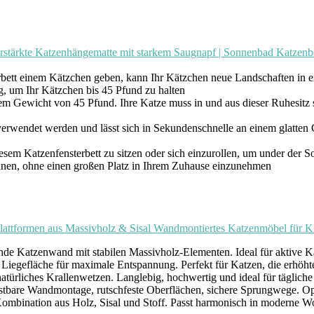
 Verstärkte Katzenhängematte mit starkem Saugnapf | Sonnenbad Katze
einem Kätzchen geben, kann Ihr Kätzchen neue Landschaften in e
, um Ihr Kätzchen bis 45 Pfund zu halten
em Gewicht von 45 Pfund. Ihre Katze muss in und aus dieser Ruhesitz s
et werden und lässt sich in Sekundenschnelle an einem glatten Glas
atzenfensterbett zu sitzen oder sich einzurollen, um under der Son
onnen, ohne einen großen Platz in Ihrem Zuhause einzunehmen
formen aus Massivholz & Sisal Wandmontiertes Katzenmöbel für Klet
and mit stabilen Massivholz-Elementen. Ideal für aktive Katzen,
äche für maximale Entspannung. Perfekt für Katzen, die erhöhte 
iches Krallenwetzen. Langlebig, hochwertig und ideal für tägliche
ndmontage, rutschfeste Oberflächen, sichere Sprungwege. Opti
ion aus Holz, Sisal und Stoff. Passt harmonisch in moderne Woh