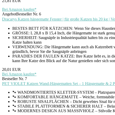
21,81 EUR
Bei Amazon kaufen*
Angebot
Bestseller Nr. 6
Dracarys Katzen hängematte Fenster | für große Katzen bis 20 kg |
BESTES BETT FÜR KÄTZCHEN: Wenn Sie dieses Haustierbett 
GRÖSSE: L 28,8 x B 15,4 Inch, die Hängematte ist stark genug
SICHERHEIT: Saugnäpfe in Industriequalität halten bis zu ein
Katze halten kann
VERWENDUNG: Die Hängematte kann auch als Katzenbett verwend
gründlich, bevor Sie die Saugnäpfe anbringen
PARADIES DER FAULEN KATZE: Ihre Katze liebt es, in diesem K
kann Ihre Katze den Blick auf die Natur genießen oder sich s
20,01 EUR
Bei Amazon kaufen*
Bestseller Nr. 7
PET VIOLET Katzen Wand-Hängematten Set – 1 Hängematte & 2 Platt
🐾 WANDMONTIERTES KLETTER-SYSTEM – Platzsparende Katzenw
🐾 KOMFORTABLE HÄNGEMATTE – Weiche, formstabile Liegefl
🐾 ROBUSTE SISALFLÄCHEN – Dicht gewebtes Sisal für natürl
🐾 STABILE PLATTFORMEN & SICHERER HALT – Belastbare Wa
🐾 MODERNES DESIGN AUS MASSIVHOLZ – Stilvolle Kombinat