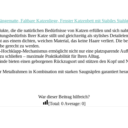
atte, Faltbare Katzenliege, Fenster Katzenbett mit Stabiles Stahlge
ukte, die die natürlichen Bedürfnisse von Katzen erfüllen und sich na
sbedürfnis Ihrer Katze stillt und gleichzeitig als stylishes Detaileleme
em dichten, weichen Material, das keine Haare verliert. Die beids
ebe gerecht zu werden.
lapp-Mechanismus ermöglicht nicht nur eine platzsparende Aufbewah
u schließen – maximale Praktikabilität für Ihren Alltag.
eten einen geborgenen Rückzugsort und stützen den Kopf und Nacken
rahmen in Kombination mit starken Saugnäpfen garantiert herausrage
War dieser Beitrag hilfreich?
[Total:
0
Average:
0
]