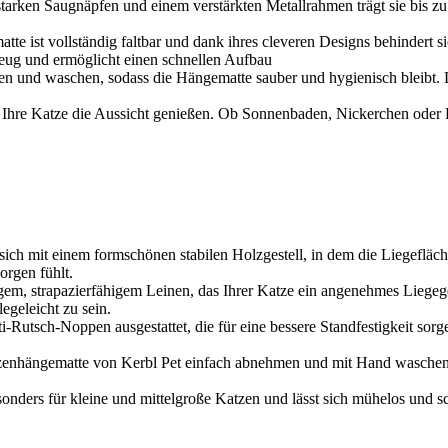
augnäpfen und einem verstärkten Metallrahmen trägt sie bis zu 18 k
vollständig faltbar und dank ihres cleveren Designs behindert sie 
kzeug und ermöglicht einen schnellen Aufbau
und waschen, sodass die Hängematte sauber und hygienisch bleibt. Di
atze die Aussicht genießen. Ob Sonnenbaden, Nickerchen oder Blick
sich mit einem formschönen stabilen Holzgestell, in dem die Liegefläc
orgen fühlt.
em, strapazierfähigem Leinen, das Ihrer Katze ein angenehmes Liegegef
egeleicht zu sein.
i-Rutsch-Noppen ausgestattet, die für eine bessere Standfestigkeit sor
tzenhängematte von Kerbl Pet einfach abnehmen und mit Hand waschen. 
sonders für kleine und mittelgroße Katzen und lässt sich mühelos und