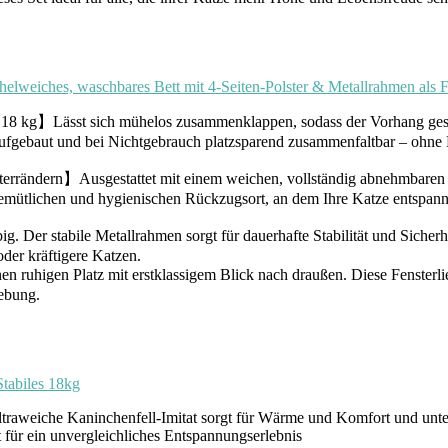
helweiches, waschbares Bett mit 4-Seiten-Polster & Metallrahmen als
u 18 kg】Lässt sich mühelos zusammenklappen, sodass der Vorhang ge
 aufgebaut und bei Nichtgebrauch platzsparend zusammenfaltbar – ohn
ändern】Ausgestattet mit einem weichen, vollständig abnehmbaren Pol
gemütlichen und hygienischen Rückzugsort, an dem Ihre Katze entspann
Der stabile Metallrahmen sorgt für dauerhafte Stabilität und Sicherheit
oder kräftigere Katzen.
 ruhigen Platz mit erstklassigem Blick nach draußen. Diese Fensterli
ebung.
tabiles 18kg
ninchenfell-Imitat sorgt für Wärme und Komfort und unterstreic
 für ein unvergleichliches Entspannungserlebnis