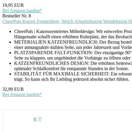
19,95 EUR
Bei Amazon kaufen*
Bestseller Nr. 8
CheerPals Katzen Fensterliege, Weich Abnehmbarem Wendebezug Hängem
CheerPals | Katzenzentriertes Möbeldesign: Wir entwerfen Prod
Hängematte schafft einen erhöhten Ruheplatz, der das Beobachtung
METERIALIEN KATZENFREUNDLICH:​​ Der Bezug besteht aus ein
einer atmungsaktiv-kühlen Seite, um jeder Jahreszeit und Vorli
PLATZSPARENDE FALT-FUNKTION:​​ Der einzigartige 90°-Hochk
Seite zu klappen, um ungehindert die Vorhänge zu öffnen oder z
​​KATZENFREUNDLICHES DESIGN:​​ Die erhöhten Seitenwände bi
optimaler Schlafkomfort für entspannte Stunden in der Sonne.
​​STABILITÄT FÜR MAXIMALE SICHERHEIT:​​ Ein robuster Metall
trägt. So kann sich Ihr Liebling jederzeit absolut sicher fühlen.
32,99 EUR
Bei Amazon kaufen*
R T