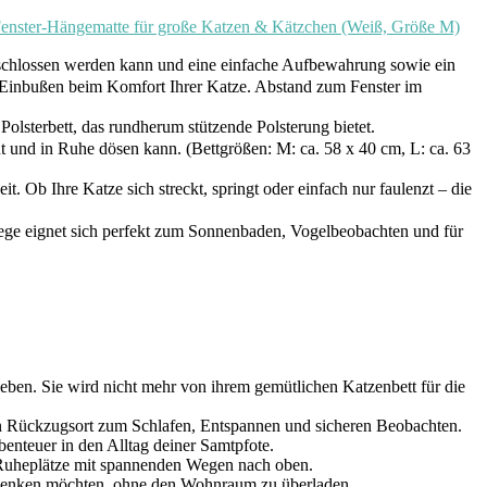
 Fenster-Hängematte für große Katzen & Kätzchen (Weiß, Größe M)
schlossen werden kann und eine einfache Aufbewahrung sowie ein
e Einbußen beim Komfort Ihrer Katze. Abstand zum Fenster im
sterbett, das rundherum stützende Polsterung bietet.
t und in Ruhe dösen kann. (Bettgrößen: M: ca. 58 x 40 cm, L: ca. 63
. Ob Ihre Katze sich streckt, springt oder einfach nur faulenzt – die
ege eignet sich perfekt zum Sonnenbaden, Vogelbeobachten und für
lieben. Sie wird nicht mehr von ihrem gemütlichen Katzenbett für die
hten Rückzugsort zum Schlafen, Entspannen und sicheren Beobachten.
benteuer in den Alltag deiner Samtpfote.
he Ruheplätze mit spannenden Wegen nach oben.
 schenken möchten, ohne den Wohnraum zu überladen.