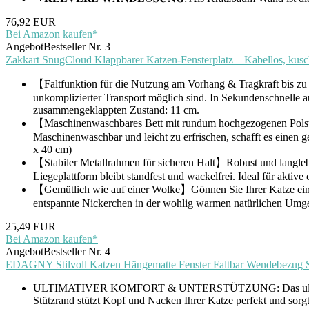
76,92 EUR
Bei Amazon kaufen*
Angebot
Bestseller Nr. 3
Zakkart SnugCloud Klappbarer Katzen-Fensterplatz – Kabellos, kusc
【Faltfunktion für die Nutzung am Vorhang & Tragkraft bis z
unkomplizierter Transport möglich sind. In Sekundenschnelle
zusammengeklappten Zustand: 11 cm.
【Maschinenwaschbares Bett mit rundum hochgezogenen Polsterr
Maschinenwaschbar und leicht zu erfrischen, schafft es einen 
x 40 cm)
【Stabiler Metallrahmen für sicheren Halt】Robust und langlebig. 
Liegeplattform bleibt standfest und wackelfrei. Ideal für aktive 
【Gemütlich wie auf einer Wolke】Gönnen Sie Ihrer Katze einen
entspannte Nickerchen in der wohlig warmen natürlichen Umg
25,49 EUR
Bei Amazon kaufen*
Angebot
Bestseller Nr. 4
EDAGNY Stilvoll Katzen Hängematte Fenster Faltbar Wendebezug S
ULTIMATIVER KOMFORT & UNTERSTÜTZUNG: Das ultraweiche Ka
Stützrand stützt Kopf und Nacken Ihrer Katze perfekt und sorgt