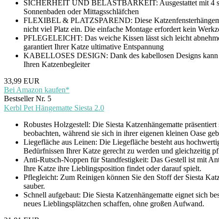
SICHERHEIT UND BELASTBARKEIT: Ausgestattet mit 4 starken S
Sonnenbaden oder Mittagsschläfchen
FLEXIBEL & PLATZSPAREND: Diese Katzenfensterhängematte ist 
nicht viel Platz ein. Die einfache Montage erfordert kein Wer
PFLEGELEICHT: Das weiche Kissen lässt sich leicht abnehmen 
garantiert Ihrer Katze ultimative Entspannung
KABELLOSES DESIGN: Dank des kabellosen Designs kann Ihre K
Ihren Katzenbegleiter
33,99 EUR
Bei Amazon kaufen*
Bestseller Nr. 5
Kerbl Pet Hängematte Siesta 2.0
Robustes Holzgestell: Die Siesta Katzenhängematte präsentiert 
beobachten, während sie sich in ihrer eigenen kleinen Oase geb
Liegefläche aus Leinen: Die Liegefläche besteht aus hochwertig
Bedürfnissen Ihrer Katze gerecht zu werden und gleichzeitig pfl
Anti-Rutsch-Noppen für Standfestigkeit: Das Gestell ist mit Ant
Ihre Katze ihre Lieblingsposition findet oder darauf spielt.
Pflegleicht: Zum Reinigen können Sie den Stoff der Siesta Ka
sauber.
Schnell aufgebaut: Die Siesta Katzenhängematte eignet sich be
neues Lieblingsplätzchen schaffen, ohne großen Aufwand.