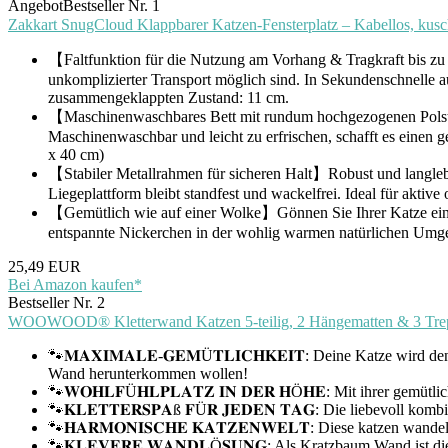
Angebot
Bestseller Nr. 1
Zakkart SnugCloud Klappbarer Katzen-Fensterplatz – Kabellos, kusc
【Faltfunktion für die Nutzung am Vorhang & Tragkraft bis z
unkomplizierter Transport möglich sind. In Sekundenschnelle
zusammengeklappten Zustand: 11 cm.
【Maschinenwaschbares Bett mit rundum hochgezogenen Polsterr
Maschinenwaschbar und leicht zu erfrischen, schafft es einen 
x 40 cm)
【Stabiler Metallrahmen für sicheren Halt】Robust und langlebig. 
Liegeplattform bleibt standfest und wackelfrei. Ideal für aktive 
【Gemütlich wie auf einer Wolke】Gönnen Sie Ihrer Katze einen
entspannte Nickerchen in der wohlig warmen natürlichen Umg
25,49 EUR
Bei Amazon kaufen*
Bestseller Nr. 2
WOOWOOD® Kletterwand Katzen 5-teilig, 2 Hängematten & 3 Trep
🐾𝐌𝐀𝐗𝐈𝐌𝐀𝐋𝐄-𝐆𝐄𝐌Ü𝐓𝐋𝐈𝐂𝐇𝐊𝐄𝐈𝐓: Deine Katze wird 
Wand herunterkommen wollen!
🐾𝐖𝐎𝐇𝐋𝐅Ü𝐇𝐋𝐏𝐋𝐀𝐓𝐙 𝐈𝐍 𝐃𝐄𝐑 𝐇Ö𝐇𝐄: Mit ihrer ge
🐾𝐊𝐋𝐄𝐓𝐓𝐄𝐑𝐒𝐏𝐀ß 𝐅Ü𝐑 𝐉𝐄𝐃𝐄𝐍 𝐓𝐀𝐆: Die liebevoll
🐾𝐇𝐀𝐑𝐌𝐎𝐍𝐈𝐒𝐂𝐇𝐄 𝐊𝐀𝐓𝐙𝐄𝐍𝐖𝐄𝐋𝐓: Diese katzen w
🐾𝐊𝐋𝐄𝐕𝐄𝐑𝐄 𝐖𝐀𝐍𝐃𝐋Ö𝐒𝐔𝐍𝐆: Als Kratzbaum Wand ist 