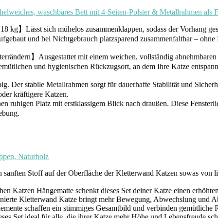
helweiches, waschbares Bett mit 4-Seiten-Polster & Metallrahmen als
u 18 kg】Lässt sich mühelos zusammenklappen, sodass der Vorhang ge
 aufgebaut und bei Nichtgebrauch platzsparend zusammenfaltbar – ohn
ändern】Ausgestattet mit einem weichen, vollständig abnehmbaren Pol
gemütlichen und hygienischen Rückzugsort, an dem Ihre Katze entspann
Der stabile Metallrahmen sorgt für dauerhafte Stabilität und Sicherheit
oder kräftigere Katzen.
 ruhigen Platz mit erstklassigem Blick nach draußen. Diese Fensterli
ebung.
pen, Naturholz
den sanften Stoff auf der Oberfläche der Kletterwand Katzen sowas von 
mütlichen Katzen Hängematte schenkt dieses Set deiner Katze einen erhö
 kombinierte Kletterwand Katze bringt mehr Bewegung, Abwechslung und A
andelemente schaffen ein stimmiges Gesamtbild und verbinden gemütlic
dieses Set ideal für alle, die ihrer Katze mehr Höhe und Lebensfreude