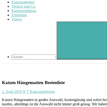
Katzenratgeber
Tierarzt und Co.
Katzenspielzeug
Erziehung
Videos
Search
Suchen
nach:
Suchen
Katzen Hängematten Bestenliste
2. April 2019
R T
Katzenspielzeug
Katzen Hängematten in großer Auswahl, kostengünstig und sofort bes
kaufen, allerdings ist die Auswahl nicht immer groß genug. Wir habe