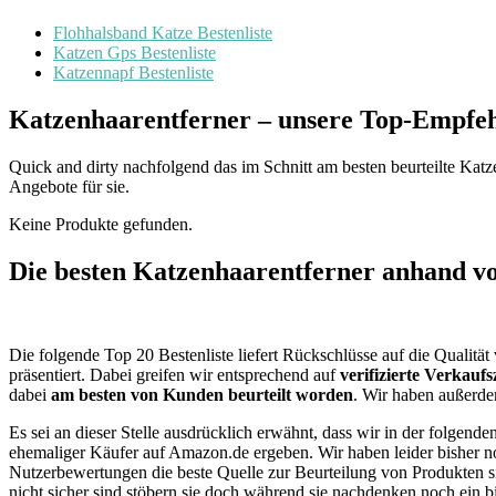
Flohhalsband Katze Bestenliste
Katzen Gps Bestenliste
Katzennapf Bestenliste
Katzenhaarentferner – unsere Top-Empfe
Quick and dirty nachfolgend das im Schnitt am besten beurteilte Katze
Angebote für sie.
Keine Produkte gefunden.
Die besten Katzenhaarentferner anhand v
Die folgende Top 20 Bestenliste liefert Rückschlüsse auf die Qualit
präsentiert. Dabei greifen wir entsprechend auf
verifizierte Verka
dabei
am besten von Kunden beurteilt worden
. Wir haben außerdem
Es sei an dieser Stelle ausdrücklich erwähnt, dass wir in der folgen
ehemaliger Käufer auf Amazon.de ergeben. Wir haben leider bisher no
Nutzerbewertungen die beste Quelle zur Beurteilung von Produkten si
nicht sicher sind stöbern sie doch während sie nachdenken noch ein 