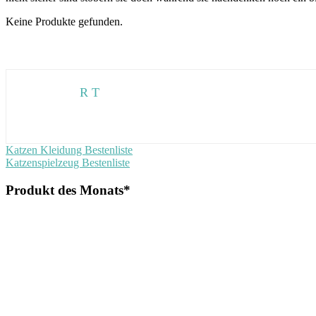
Keine Produkte gefunden.
R T
Beitragsnavigation
Vorheriger
Katzen Kleidung Bestenliste
Beitrag:
Nächster
Katzenspielzeug Bestenliste
Beitrag:
Produkt des Monats*