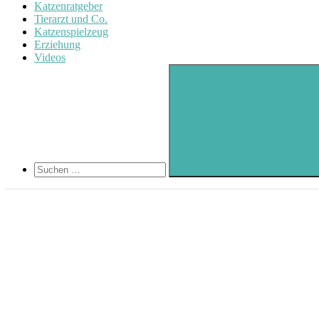
Katzenratgeber
Tierarzt und Co.
Katzenspielzeug
Erziehung
Videos
Search
Suchen
nach:
Suchen