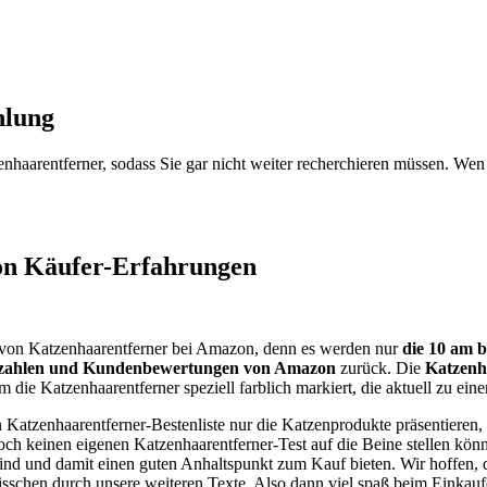
hlung
nhaarentferner, sodass Sie gar nicht weiter recherchieren müssen. Wen i
on Käufer-Erfahrungen
ät von Katzenhaarentferner bei Amazon, denn es werden nur
die 10 am 
ufszahlen und Kundenbewertungen von Amazon
zurück. Die
Katzenh
 die Katzenhaarentferner speziell farblich markiert, die aktuell zu einem
den Katzenhaarentferner-Bestenliste nur die Katzenprodukte präsentier
ch keinen eigenen Katzenhaarentferner-Test auf die Beine stellen kön
nd und damit einen guten Anhaltspunkt zum Kauf bieten. Wir hoffen, d
bisschen durch unsere weiteren Texte. Also dann viel spaß beim Einkauf