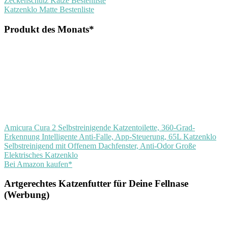
Beitragsnavigation
Zeckenschutz Katze Bestenliste
Beitrag:
Nächster
Katzenklo Matte Bestenliste
Beitrag:
Produkt des Monats*
Amicura Cura 2 Selbstreinigende Katzentoilette, 360-Grad-
Erkennung Intelligente Anti-Falle, App-Steuerung, 65L Katzenklo
Selbstreinigend mit Offenem Dachfenster, Anti-Odor Große
Elektrisches Katzenklo
Bei Amazon kaufen*
Artgerechtes Katzenfutter für Deine Fellnase
(Werbung)