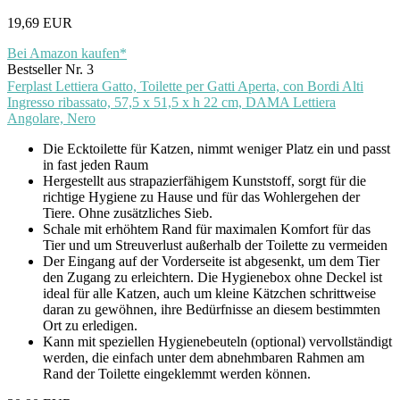
19,69 EUR
Bei Amazon kaufen*
Bestseller Nr. 3
Ferplast Lettiera Gatto, Toilette per Gatti Aperta, con Bordi Alti
Ingresso ribassato, 57,5 x 51,5 x h 22 cm, DAMA Lettiera
Angolare, Nero
Die Ecktoilette für Katzen, nimmt weniger Platz ein und passt
in fast jeden Raum
Hergestellt aus strapazierfähigem Kunststoff, sorgt für die
richtige Hygiene zu Hause und für das Wohlergehen der
Tiere. Ohne zusätzliches Sieb.
Schale mit erhöhtem Rand für maximalen Komfort für das
Tier und um Streuverlust außerhalb der Toilette zu vermeiden
Der Eingang auf der Vorderseite ist abgesenkt, um dem Tier
den Zugang zu erleichtern. Die Hygienebox ohne Deckel ist
ideal für alle Katzen, auch um kleine Kätzchen schrittweise
daran zu gewöhnen, ihre Bedürfnisse an diesem bestimmten
Ort zu erledigen.
Kann mit speziellen Hygienebeuteln (optional) vervollständigt
werden, die einfach unter dem abnehmbaren Rahmen am
Rand der Toilette eingeklemmt werden können.