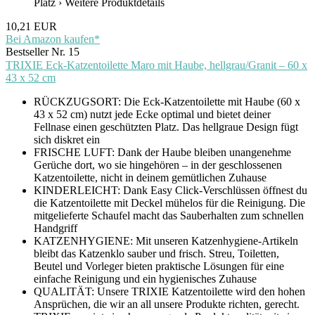
Platz › Weitere Produktdetails
10,21 EUR
Bei Amazon kaufen*
Bestseller Nr. 15
TRIXIE Eck-Katzentoilette Maro mit Haube, hellgrau/Granit – 60 x
43 x 52 cm
RÜCKZUGSORT: Die Eck-Katzentoilette mit Haube (60 x
43 x 52 cm) nutzt jede Ecke optimal und bietet deiner
Fellnase einen geschützten Platz. Das hellgraue Design fügt
sich diskret ein
FRISCHE LUFT: Dank der Haube bleiben unangenehme
Gerüche dort, wo sie hingehören – in der geschlossenen
Katzentoilette, nicht in deinem gemütlichen Zuhause
KINDERLEICHT: Dank Easy Click-Verschlüssen öffnest du
die Katzentoilette mit Deckel mühelos für die Reinigung. Die
mitgelieferte Schaufel macht das Sauberhalten zum schnellen
Handgriff
KATZENHYGIENE: Mit unseren Katzenhygiene-Artikeln
bleibt das Katzenklo sauber und frisch. Streu, Toiletten,
Beutel und Vorleger bieten praktische Lösungen für eine
einfache Reinigung und ein hygienisches Zuhause
QUALITÄT: Unsere TRIXIE Katzentoilette wird den hohen
Ansprüchen, die wir an all unsere Produkte richten, gerecht.