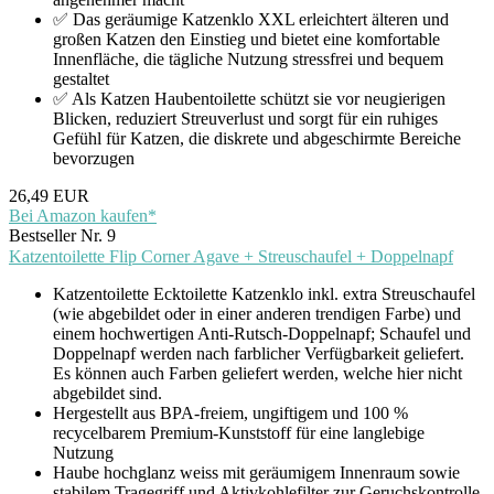
✅ Das geräumige Katzenklo XXL erleichtert älteren und
großen Katzen den Einstieg und bietet eine komfortable
Innenfläche, die tägliche Nutzung stressfrei und bequem
gestaltet
✅ Als Katzen Haubentoilette schützt sie vor neugierigen
Blicken, reduziert Streuverlust und sorgt für ein ruhiges
Gefühl für Katzen, die diskrete und abgeschirmte Bereiche
bevorzugen
26,49 EUR
Bei Amazon kaufen*
Bestseller Nr. 9
Katzentoilette Flip Corner Agave + Streuschaufel + Doppelnapf
Katzentoilette Ecktoilette Katzenklo inkl. extra Streuschaufel
(wie abgebildet oder in einer anderen trendigen Farbe) und
einem hochwertigen Anti-Rutsch-Doppelnapf; Schaufel und
Doppelnapf werden nach farblicher Verfügbarkeit geliefert.
Es können auch Farben geliefert werden, welche hier nicht
abgebildet sind.
Hergestellt aus BPA-freiem, ungiftigem und 100 %
recycelbarem Premium-Kunststoff für eine langlebige
Nutzung
Haube hochglanz weiss mit geräumigem Innenraum sowie
stabilem Tragegriff und Aktivkohlefilter zur Geruchskontrolle