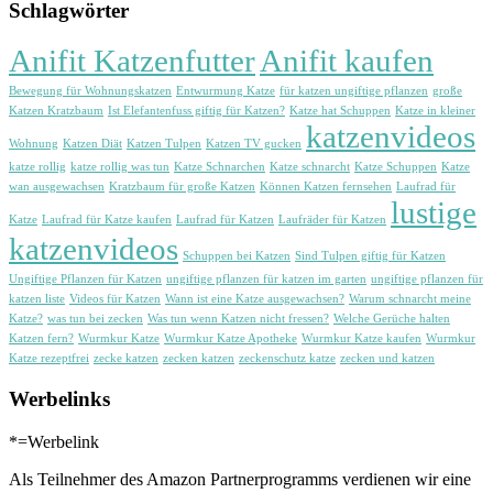
Schlagwörter
Anifit Katzenfutter
Anifit kaufen
Bewegung für Wohnungskatzen
Entwurmung Katze
für katzen ungiftige pflanzen
große
Katzen Kratzbaum
Ist Elefantenfuss giftig für Katzen?
Katze hat Schuppen
Katze in kleiner
katzenvideos
Wohnung
Katzen Diät
Katzen Tulpen
Katzen TV gucken
katze rollig
katze rollig was tun
Katze Schnarchen
Katze schnarcht
Katze Schuppen
Katze
wan ausgewachsen
Kratzbaum für große Katzen
Können Katzen fernsehen
Laufrad für
lustige
Katze
Laufrad für Katze kaufen
Laufrad für Katzen
Laufräder für Katzen
katzenvideos
Schuppen bei Katzen
Sind Tulpen giftig für Katzen
Ungiftige Pflanzen für Katzen
ungiftige pflanzen für katzen im garten
ungiftige pflanzen für
katzen liste
Videos für Katzen
Wann ist eine Katze ausgewachsen?
Warum schnarcht meine
Katze?
was tun bei zecken
Was tun wenn Katzen nicht fressen?
Welche Gerüche halten
Katzen fern?
Wurmkur Katze
Wurmkur Katze Apotheke
Wurmkur Katze kaufen
Wurmkur
Katze rezeptfrei
zecke katzen
zecken katzen
zeckenschutz katze
zecken und katzen
Werbelinks
*=Werbelink
Als Teilnehmer des Amazon Partnerprogramms verdienen wir eine