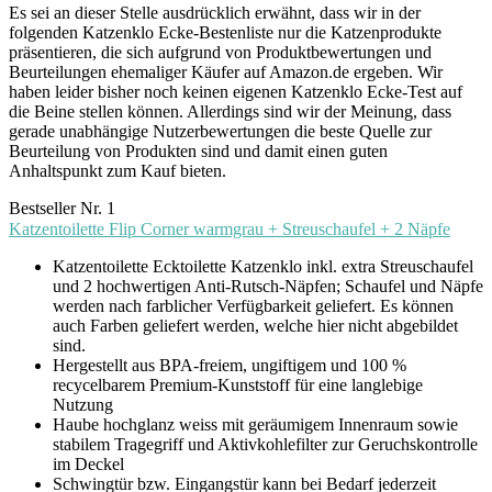
Es sei an dieser Stelle ausdrücklich erwähnt, dass wir in der
folgenden Katzenklo Ecke-Bestenliste nur die Katzenprodukte
präsentieren, die sich aufgrund von Produktbewertungen und
Beurteilungen ehemaliger Käufer auf Amazon.de ergeben. Wir
haben leider bisher noch keinen eigenen Katzenklo Ecke-Test auf
die Beine stellen können. Allerdings sind wir der Meinung, dass
gerade unabhängige Nutzerbewertungen die beste Quelle zur
Beurteilung von Produkten sind und damit einen guten
Anhaltspunkt zum Kauf bieten.
Bestseller Nr. 1
Katzentoilette Flip Corner warmgrau + Streuschaufel + 2 Näpfe
Katzentoilette Ecktoilette Katzenklo inkl. extra Streuschaufel
und 2 hochwertigen Anti-Rutsch-Näpfen; Schaufel und Näpfe
werden nach farblicher Verfügbarkeit geliefert. Es können
auch Farben geliefert werden, welche hier nicht abgebildet
sind.
Hergestellt aus BPA-freiem, ungiftigem und 100 %
recycelbarem Premium-Kunststoff für eine langlebige
Nutzung
Haube hochglanz weiss mit geräumigem Innenraum sowie
stabilem Tragegriff und Aktivkohlefilter zur Geruchskontrolle
im Deckel
Schwingtür bzw. Eingangstür kann bei Bedarf jederzeit