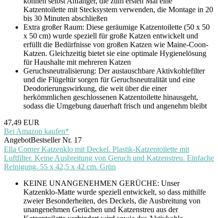
können selbst Anfänger, die zum ersten Mal eine
Katzentoilette mit Stecksystem verwenden, die Montage in 20
bis 30 Minuten abschließen
Extra großer Raum: Diese geräumige Katzentoilette (50 x 50
x 50 cm) wurde speziell für große Katzen entwickelt und
erfüllt die Bedürfnisse von großen Katzen wie Maine-Coon-
Katzen. Gleichzeitig bietet sie eine optimale Hygienelösung
für Haushalte mit mehreren Katzen
Geruchsneutralisierung: Der austauschbare Aktivkohlefilter
und die Flügeltür sorgen für Geruchsneutralität und eine
Deodorierungswirkung, die weit über die einer
herkömmlichen geschlossenen Katzentoilette hinausgeht,
sodass die Umgebung dauerhaft frisch und angenehm bleibt
47,49 EUR
Bei Amazon kaufen*
Angebot
Bestseller Nr. 17
Ella Corner Katzenklo mit Deckel. Plastik-Katzentoilette mit
Luftfilter. Keine Ausbreitung von Geruch und Katzenstreu. Einfache
Reinigung. 55 x 42,5 x 42 cm. Grün
KEINE UNANGENEHMEN GERÜCHE: Unser
Katzenklo-Matte wurde speziell entwickelt, so dass mithilfe
zweier Besonderheiten, des Deckels, die Ausbreitung von
unangenehmen Gerüchen und Katzenstreu aus der