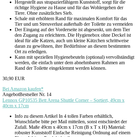
Hergestellt aus strapazierfähigem Kunststoff, sorgt für die
richtige Hygiene zu Hause und für das Wohlergehen der
Tiere. Ohne zusätzliches Sieb.
Schale mit erhöhtem Rand für maximalen Komfort für das
Tier und um Streuverlust außerhalb der Toilette zu vermeiden
Der Eingang auf der Vorderseite ist abgesenkt, um dem Tier
den Zugang zu erleichtern. Die Hygienebox ohne Deckel ist
ideal für alle Katzen, auch um kleine Kätzchen schrittweise
daran zu gewöhnen, ihre Bedürfnisse an diesem bestimmten
Ort zu erledigen.
Kann mit speziellen Hygienebeuteln (optional) vervollständigt
werden, die einfach unter dem abnehmbaren Rahmen am
Rand der Toilette eingeklemmt werden können.
30,90 EUR
Bei Amazon kaufen*
Angebot
Bestseller Nr. 14
Lennox GP10535 Bett Arena Shuttle Corner – Sortiert, 49cm x
40cm x 17cm
Info zu diesem Artikel In 4 tollen Farben erhältlich,
Wunschfarbe bitte per Mail mitteilen, sonst entschiedet der
Zufall. Maße 49cm x 40cm x 17cm (B x T x H) Material:
robuster Kunststoff Einfache Reinigung Ordnung auf einem