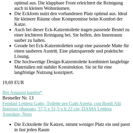
optimal aus. Die klappbare Front erleichtert die Reinigung
auch in kleinen Wohnräumen.
Die Eckform nutzt den vorhandenen Platz optimal aus. Ideal
für kleinere Räume ohne Kompromisse beim Komfort der
Katze.
Auch bei dieser Eck-Katzentoilette tragen passende Beutel zu
einer leichteren Reinigung bei. Sie helfen, den Innenraum
sauber zu halten.
Gerade bei Eck-Katzentoiletten sorgt eine passende Matte für
einen sauberen Austritt. Eine platzsparende und praktische
Lösung.
Die hochwertige Design-Katzentoilette kombiniert langlebige
Materialien mit stabiler Konstruktion. Sie ist für eine
langfristige Nutzung konzipiert.
19,69 EUR
Bei Amazon kaufen*
Bestseller Nr. 13
Ferplast Lettiera Gatto, Toilette per Gatti Aperta, con Bordi Alti
Ingresso ribassato, 57,5 x 51,5 x h 22 cm, DAMA Lettiera
Angolare, Nero
Die Ecktoilette für Katzen, nimmt weniger Platz ein und passt
in fast jeden Raum