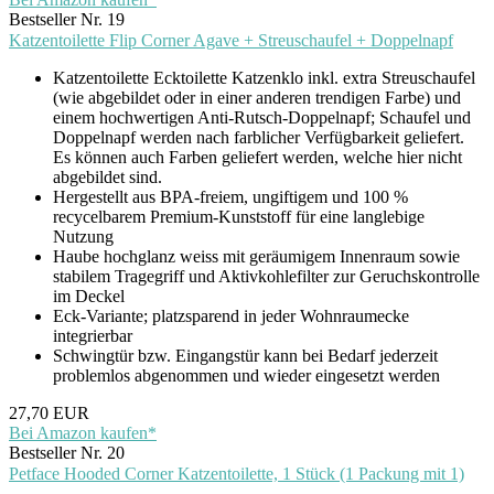
Bestseller Nr. 19
Katzentoilette Flip Corner Agave + Streuschaufel + Doppelnapf
Katzentoilette Ecktoilette Katzenklo inkl. extra Streuschaufel
(wie abgebildet oder in einer anderen trendigen Farbe) und
einem hochwertigen Anti-Rutsch-Doppelnapf; Schaufel und
Doppelnapf werden nach farblicher Verfügbarkeit geliefert.
Es können auch Farben geliefert werden, welche hier nicht
abgebildet sind.
Hergestellt aus BPA-freiem, ungiftigem und 100 %
recycelbarem Premium-Kunststoff für eine langlebige
Nutzung
Haube hochglanz weiss mit geräumigem Innenraum sowie
stabilem Tragegriff und Aktivkohlefilter zur Geruchskontrolle
im Deckel
Eck-Variante; platzsparend in jeder Wohnraumecke
integrierbar
Schwingtür bzw. Eingangstür kann bei Bedarf jederzeit
problemlos abgenommen und wieder eingesetzt werden
27,70 EUR
Bei Amazon kaufen*
Bestseller Nr. 20
Petface Hooded Corner Katzentoilette, 1 Stück (1 Packung mit 1)