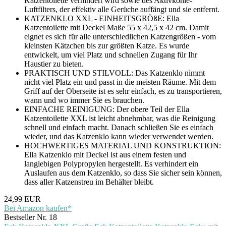
Katzentoilette verhindert wird sowie des Aktivkohle-
Luftfilters, der effektiv alle Gerüche auffängt und sie entfernt.
KATZENKLO XXL - EINHEITSGRÖßE: Ella
Katzentoilette mit Deckel Maße 55 x 42,5 x 42 cm. Damit
eignet es sich für alle unterschiedlichen Katzengrößen - vom
kleinsten Kätzchen bis zur größten Katze. Es wurde
entwickelt, um viel Platz und schnellen Zugang für Ihr
Haustier zu bieten.
PRAKTISCH UND STILVOLL: Das Katzenklo nimmt
nicht viel Platz ein und passt in die meisten Räume. Mit dem
Griff auf der Oberseite ist es sehr einfach, es zu transportieren,
wann und wo immer Sie es brauchen.
EINFACHE REINIGUNG: Der obere Teil der Ella
Katzentoilette XXL ist leicht abnehmbar, was die Reinigung
schnell und einfach macht. Danach schließen Sie es einfach
wieder, und das Katzenklo kann wieder verwendet werden.
HOCHWERTIGES MATERIAL UND KONSTRUKTION:
Ella Katzenklo mit Deckel ist aus einem festen und
langlebigen Polypropylen hergestellt. Es verhindert ein
Auslaufen aus dem Katzenklo, so dass Sie sicher sein können,
dass aller Katzenstreu im Behälter bleibt.
24,99 EUR
Bei Amazon kaufen*
Bestseller Nr. 18