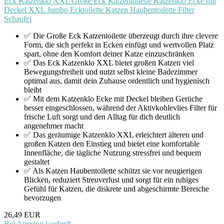
Eck Katzenklo XXL Große Eck Katzentoilette Katzenklo Ecke mit
Deckel XXL Jumbo Ecktoilette Katzen Haubentoilette Filter
Schaufel
✅ Die Große Eck Katzentoilette überzeugt durch ihre clevere
Form, die sich perfekt in Ecken einfügt und wertvollen Platz
spart, ohne den Komfort deiner Katze einzuschränken
✅ Das Eck Katzenklo XXL bietet großen Katzen viel
Bewegungsfreiheit und nutzt selbst kleine Badezimmer
optimal aus, damit dein Zuhause ordentlich und hygienisch
bleibt
✅ Mit dem Katzenklo Ecke mit Deckel bleiben Gerüche
besser eingeschlossen, während der Aktivkohlevlies Filter für
frische Luft sorgt und den Alltag für dich deutlich
angenehmer macht
✅ Das geräumige Katzenklo XXL erleichtert älteren und
großen Katzen den Einstieg und bietet eine komfortable
Innenfläche, die tägliche Nutzung stressfrei und bequem
gestaltet
✅ Als Katzen Haubentoilette schützt sie vor neugierigen
Blicken, reduziert Streuverlust und sorgt für ein ruhiges
Gefühl für Katzen, die diskrete und abgeschirmte Bereiche
bevorzugen
26,49 EUR
Bei Amazon kaufen*