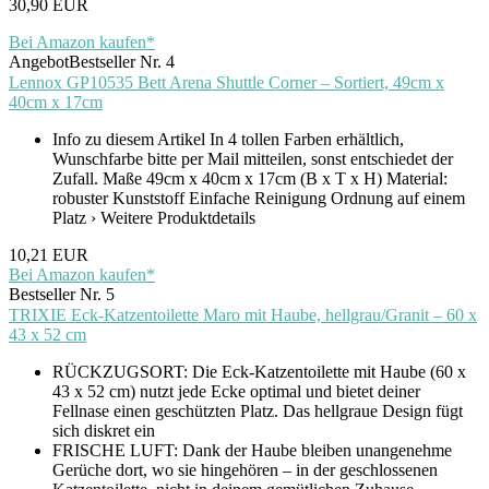
30,90 EUR
Bei Amazon kaufen*
Angebot
Bestseller Nr. 4
Lennox GP10535 Bett Arena Shuttle Corner – Sortiert, 49cm x
40cm x 17cm
Info zu diesem Artikel In 4 tollen Farben erhältlich,
Wunschfarbe bitte per Mail mitteilen, sonst entschiedet der
Zufall. Maße 49cm x 40cm x 17cm (B x T x H) Material:
robuster Kunststoff Einfache Reinigung Ordnung auf einem
Platz › Weitere Produktdetails
10,21 EUR
Bei Amazon kaufen*
Bestseller Nr. 5
TRIXIE Eck-Katzentoilette Maro mit Haube, hellgrau/Granit – 60 x
43 x 52 cm
RÜCKZUGSORT: Die Eck-Katzentoilette mit Haube (60 x
43 x 52 cm) nutzt jede Ecke optimal und bietet deiner
Fellnase einen geschützten Platz. Das hellgraue Design fügt
sich diskret ein
FRISCHE LUFT: Dank der Haube bleiben unangenehme
Gerüche dort, wo sie hingehören – in der geschlossenen