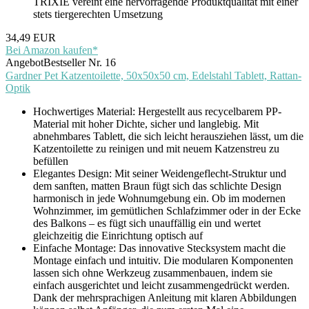
TRIXIE vereint eine hervorragende Produktqualität mit einer
stets tiergerechten Umsetzung
34,49 EUR
Bei Amazon kaufen*
Angebot
Bestseller Nr. 16
Gardner Pet Katzentoilette, 50x50x50 cm, Edelstahl Tablett, Rattan-
Optik
Hochwertiges Material: Hergestellt aus recycelbarem PP-
Material mit hoher Dichte, sicher und langlebig. Mit
abnehmbares Tablett, die sich leicht herausziehen lässt, um die
Katzentoilette zu reinigen und mit neuem Katzenstreu zu
befüllen
Elegantes Design: Mit seiner Weidengeflecht-Struktur und
dem sanften, matten Braun fügt sich das schlichte Design
harmonisch in jede Wohnumgebung ein. Ob im modernen
Wohnzimmer, im gemütlichen Schlafzimmer oder in der Ecke
des Balkons – es fügt sich unauffällig ein und wertet
gleichzeitig die Einrichtung optisch auf
Einfache Montage: Das innovative Stecksystem macht die
Montage einfach und intuitiv. Die modularen Komponenten
lassen sich ohne Werkzeug zusammenbauen, indem sie
einfach ausgerichtet und leicht zusammengedrückt werden.
Dank der mehrsprachigen Anleitung mit klaren Abbildungen