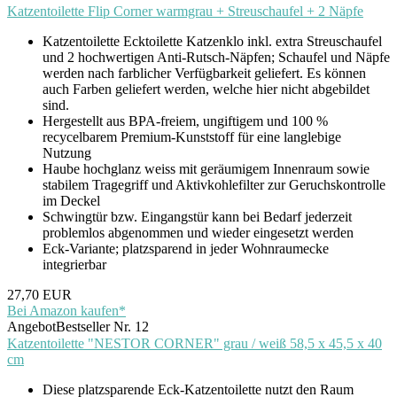
Katzentoilette Flip Corner warmgrau + Streuschaufel + 2 Näpfe
Katzentoilette Ecktoilette Katzenklo inkl. extra Streuschaufel
und 2 hochwertigen Anti-Rutsch-Näpfen; Schaufel und Näpfe
werden nach farblicher Verfügbarkeit geliefert. Es können
auch Farben geliefert werden, welche hier nicht abgebildet
sind.
Hergestellt aus BPA-freiem, ungiftigem und 100 %
recycelbarem Premium-Kunststoff für eine langlebige
Nutzung
Haube hochglanz weiss mit geräumigem Innenraum sowie
stabilem Tragegriff und Aktivkohlefilter zur Geruchskontrolle
im Deckel
Schwingtür bzw. Eingangstür kann bei Bedarf jederzeit
problemlos abgenommen und wieder eingesetzt werden
Eck-Variante; platzsparend in jeder Wohnraumecke
integrierbar
27,70 EUR
Bei Amazon kaufen*
Angebot
Bestseller Nr. 12
Katzentoilette "NESTOR CORNER" grau / weiß 58,5 x 45,5 x 40
cm
Diese platzsparende Eck-Katzentoilette nutzt den Raum