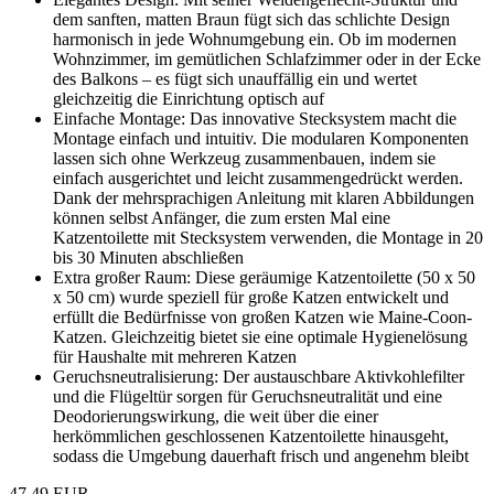
dem sanften, matten Braun fügt sich das schlichte Design
harmonisch in jede Wohnumgebung ein. Ob im modernen
Wohnzimmer, im gemütlichen Schlafzimmer oder in der Ecke
des Balkons – es fügt sich unauffällig ein und wertet
gleichzeitig die Einrichtung optisch auf
Einfache Montage: Das innovative Stecksystem macht die
Montage einfach und intuitiv. Die modularen Komponenten
lassen sich ohne Werkzeug zusammenbauen, indem sie
einfach ausgerichtet und leicht zusammengedrückt werden.
Dank der mehrsprachigen Anleitung mit klaren Abbildungen
können selbst Anfänger, die zum ersten Mal eine
Katzentoilette mit Stecksystem verwenden, die Montage in 20
bis 30 Minuten abschließen
Extra großer Raum: Diese geräumige Katzentoilette (50 x 50
x 50 cm) wurde speziell für große Katzen entwickelt und
erfüllt die Bedürfnisse von großen Katzen wie Maine-Coon-
Katzen. Gleichzeitig bietet sie eine optimale Hygienelösung
für Haushalte mit mehreren Katzen
Geruchsneutralisierung: Der austauschbare Aktivkohlefilter
und die Flügeltür sorgen für Geruchsneutralität und eine
Deodorierungswirkung, die weit über die einer
herkömmlichen geschlossenen Katzentoilette hinausgeht,
sodass die Umgebung dauerhaft frisch und angenehm bleibt
47,49 EUR