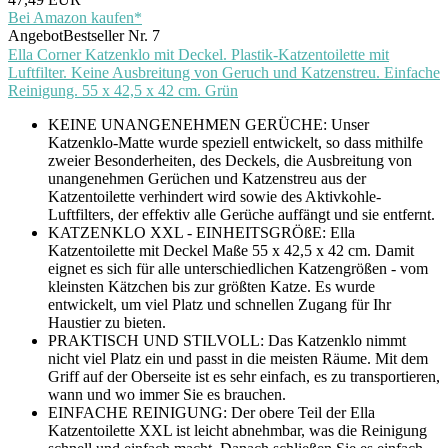
Bei Amazon kaufen*
Angebot
Bestseller Nr. 7
Ella Corner Katzenklo mit Deckel. Plastik-Katzentoilette mit
Luftfilter. Keine Ausbreitung von Geruch und Katzenstreu. Einfache
Reinigung. 55 x 42,5 x 42 cm. Grün
KEINE UNANGENEHMEN GERÜCHE: Unser
Katzenklo-Matte wurde speziell entwickelt, so dass mithilfe
zweier Besonderheiten, des Deckels, die Ausbreitung von
unangenehmen Gerüchen und Katzenstreu aus der
Katzentoilette verhindert wird sowie des Aktivkohle-
Luftfilters, der effektiv alle Gerüche auffängt und sie entfernt.
KATZENKLO XXL - EINHEITSGRÖßE: Ella
Katzentoilette mit Deckel Maße 55 x 42,5 x 42 cm. Damit
eignet es sich für alle unterschiedlichen Katzengrößen - vom
kleinsten Kätzchen bis zur größten Katze. Es wurde
entwickelt, um viel Platz und schnellen Zugang für Ihr
Haustier zu bieten.
PRAKTISCH UND STILVOLL: Das Katzenklo nimmt
nicht viel Platz ein und passt in die meisten Räume. Mit dem
Griff auf der Oberseite ist es sehr einfach, es zu transportieren,
wann und wo immer Sie es brauchen.
EINFACHE REINIGUNG: Der obere Teil der Ella
Katzentoilette XXL ist leicht abnehmbar, was die Reinigung