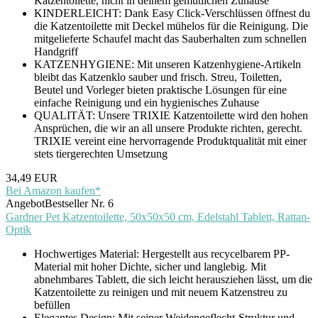
Katzentoilette, nicht in deinem gemütlichen Zuhause
KINDERLEICHT: Dank Easy Click-Verschlüssen öffnest du
die Katzentoilette mit Deckel mühelos für die Reinigung. Die
mitgelieferte Schaufel macht das Sauberhalten zum schnellen
Handgriff
KATZENHYGIENE: Mit unseren Katzenhygiene-Artikeln
bleibt das Katzenklo sauber und frisch. Streu, Toiletten,
Beutel und Vorleger bieten praktische Lösungen für eine
einfache Reinigung und ein hygienisches Zuhause
QUALITÄT: Unsere TRIXIE Katzentoilette wird den hohen
Ansprüchen, die wir an all unsere Produkte richten, gerecht.
TRIXIE vereint eine hervorragende Produktqualität mit einer
stets tiergerechten Umsetzung
34,49 EUR
Bei Amazon kaufen*
Angebot
Bestseller Nr. 6
Gardner Pet Katzentoilette, 50x50x50 cm, Edelstahl Tablett, Rattan-
Optik
Hochwertiges Material: Hergestellt aus recycelbarem PP-
Material mit hoher Dichte, sicher und langlebig. Mit
abnehmbares Tablett, die sich leicht herausziehen lässt, um die
Katzentoilette zu reinigen und mit neuem Katzenstreu zu
befüllen
Elegantes Design: Mit seiner Weidengeflecht-Struktur und