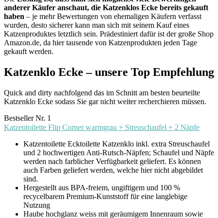
anderer Käufer anschaut, die Katzenklos Ecke bereits gekauft
haben
– je mehr Bewertungen von ehemaligen Käufern verfasst
wurden, desto sicherer kann man sich mit seinem Kauf eines
Katzenproduktes letztlich sein. Prädestiniert dafür ist der große Shop
Amazon.de, da hier tausende von Katzenprodukten jeden Tage
gekauft werden.
Katzenklo Ecke – unsere Top Empfehlung
Quick and dirty nachfolgend das im Schnitt am besten beurteilte
Katzenklo Ecke sodass Sie gar nicht weiter recherchieren müssen.
Bestseller Nr. 1
Katzentoilette Flip Corner warmgrau + Streuschaufel + 2 Näpfe
Katzentoilette Ecktoilette Katzenklo inkl. extra Streuschaufel
und 2 hochwertigen Anti-Rutsch-Näpfen; Schaufel und Näpfe
werden nach farblicher Verfügbarkeit geliefert. Es können
auch Farben geliefert werden, welche hier nicht abgebildet
sind.
Hergestellt aus BPA-freiem, ungiftigem und 100 %
recycelbarem Premium-Kunststoff für eine langlebige
Nutzung
Haube hochglanz weiss mit geräumigem Innenraum sowie