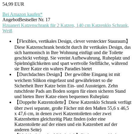
54,99 EUR
Bei Amazon kaufen*
Angebot
Bestseller Nr. 17
Hzuaneri Katzenschrank für 2 Katzen, 140 cm Katzenklo Schrank,
Weiß
【Flexibles, vertikales Design, clever versteckter Stauraum】
Diese Katzenschrank besticht durch ihr vertikales Design, das
sich harmonisch in Ihre Wohnung einfügt und die Toilette
geschickt verbirgt. Sie vereint Aufbewahrung, Ruheplatz und
Spielmöglichkeiten und spart wertvolle Stellfläche, während
sie Ihrer Katze ein wahres Paradies bietet
【Durchdachtes Design】Der gewölbte Eingang ist mit
weichem Silikon eingefasst und gewährleistet so die
Sicherheit Ihrer Katze beim Ein- und Aussteigen. Zehn
rutschfeste Pads am Boden sorgen für einen sicheren Stand
und bieten Ihrer Katze einen bequemen Ruheplatz
【Doppelte Katzentoilette】Diese Katzenklo Schrank verfügt
über zwei separate, große Fächer mit den Maßen 55,6 x 46,5
x 47,6 cm, in denen zwei Katzentoiletten oder zwei
Katzenbetten gleichzeitig Platz finden (oder eine
Katzentoilette auf der einen und ein Katzenbett auf der
anderen Seite)