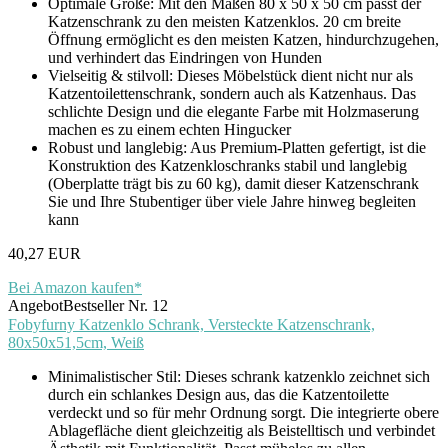
Optimale Größe: Mit den Maßen 80 x 50 x 50 cm passt der
Katzenschrank zu den meisten Katzenklos. 20 cm breite
Öffnung ermöglicht es den meisten Katzen, hindurchzugehen,
und verhindert das Eindringen von Hunden
Vielseitig & stilvoll: Dieses Möbelstück dient nicht nur als
Katzentoilettenschrank, sondern auch als Katzenhaus. Das
schlichte Design und die elegante Farbe mit Holzmaserung
machen es zu einem echten Hingucker
Robust und langlebig: Aus Premium-Platten gefertigt, ist die
Konstruktion des Katzenkloschranks stabil und langlebig
(Oberplatte trägt bis zu 60 kg), damit dieser Katzenschrank
Sie und Ihre Stubentiger über viele Jahre hinweg begleiten
kann
40,27 EUR
Bei Amazon kaufen*
Angebot
Bestseller Nr. 12
Fobyfurny Katzenklo Schrank, Versteckte Katzenschrank,
80x50x51,5cm, Weiß
Minimalistischer Stil: Dieses schrank katzenklo zeichnet sich
durch ein schlankes Design aus, das die Katzentoilette
verdeckt und so für mehr Ordnung sorgt. Die integrierte obere
Ablagefläche dient gleichzeitig als Beistelltisch und verbindet