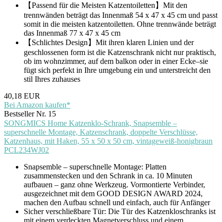
【Passend für die Meisten Katzentoiletten】Mit den
trennwänden beträgt das Innenmaß 54 x 47 x 45 cm und passt
somit in die meisten katzentoiletten. Ohne trennwände beträgt
das Innenmaß 77 x 47 x 45 cm
【Schlichtes Design】Mit ihren klaren Linien und der
geschlossenen form ist die Katzenschrank nicht nur praktisch,
ob im wohnzimmer, auf dem balkon oder in einer Ecke–sie
fügt sich perfekt in Ihre umgebung ein und unterstreicht den
stil Ihres zuhauses
40,18 EUR
Bei Amazon kaufen*
Bestseller Nr. 15
SONGMICS Home Katzenklo-Schrank, Snapsemble –
superschnelle Montage, Katzenschrank, doppelte Verschlüsse,
Katzenhaus, mit Haken, 55 x 50 x 50 cm, vintageweiß-honigbraun
PCL234WJ02
Snapsemble – superschnelle Montage: Platten
zusammenstecken und den Schrank in ca. 10 Minuten
aufbauen – ganz ohne Werkzeug. Vormontierte Verbinder,
ausgezeichnet mit dem GOOD DESIGN AWARD 2024,
machen den Aufbau schnell und einfach, auch für Anfänger
Sicher verschließbare Tür: Die Tür des Katzenkloschranks ist
mit einem verdeckten Magnetverschluss und einem