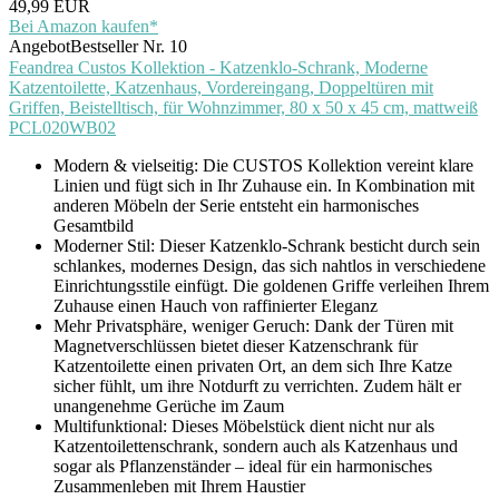
49,99 EUR
Bei Amazon kaufen*
Angebot
Bestseller Nr. 10
Feandrea Custos Kollektion - Katzenklo-Schrank, Moderne
Katzentoilette, Katzenhaus, Vordereingang, Doppeltüren mit
Griffen, Beistelltisch, für Wohnzimmer, 80 x 50 x 45 cm, mattweiß
PCL020WB02
Modern & vielseitig: Die CUSTOS Kollektion vereint klare
Linien und fügt sich in Ihr Zuhause ein. In Kombination mit
anderen Möbeln der Serie entsteht ein harmonisches
Gesamtbild
Moderner Stil: Dieser Katzenklo-Schrank besticht durch sein
schlankes, modernes Design, das sich nahtlos in verschiedene
Einrichtungsstile einfügt. Die goldenen Griffe verleihen Ihrem
Zuhause einen Hauch von raffinierter Eleganz
Mehr Privatsphäre, weniger Geruch: Dank der Türen mit
Magnetverschlüssen bietet dieser Katzenschrank für
Katzentoilette einen privaten Ort, an dem sich Ihre Katze
sicher fühlt, um ihre Notdurft zu verrichten. Zudem hält er
unangenehme Gerüche im Zaum
Multifunktional: Dieses Möbelstück dient nicht nur als
Katzentoilettenschrank, sondern auch als Katzenhaus und
sogar als Pflanzenständer – ideal für ein harmonisches
Zusammenleben mit Ihrem Haustier