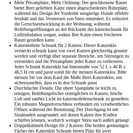
Mehr Privatsphäre, Mehr Ordnung: Der geschlossene Raum
bietet Ihrer geliebten Katze einen abgeschiedenen Ruheplatz,
während das Design der Vordertür neugierige Hunde effektiv
fernhält und das Verstreuen von Streu minimiert. Es reduziert
die Geruchsentwicklung in der Wohnung, während
Belüftungsöffnungen an der Rückseite des katzenschrank für
Luftzirkulation sorgen, sodass Ihre Katze einen frischeren
Raum genießen kann
Katzentoilette Schrank für 2 Katzen: Dieser Katzenklo
versteckt schrank kann von zwei Katzen gleichzeitig genutzt
werden und verfügt über separate Bereiche, um Störungen zu
vermeiden und die Privatsphäre jeder Katze zu verbessern.
Jeder Schrank Katzenklo hat Innenmaße von 52 L x 46 B x
46,5 H cm und passt somit für die meisten Katzenklos. Bitte
messen Sie vor dem Kauf die Maße Ihres Katzenklos, um
sicherzustellen, dass es in den Schrank passt
Durchdachte Details: Die obere Spanplatte ist leicht zu
reinigen; Belüftungslöcher ermöglichen es Katzen, frische
Luft und sanftes Licht im katzentoilettenschrank zu genießen;
Ein robustes Magnetverschluss verhindert ein versehentliches
Öffnen während der Benutzung; Der Durchgang ist mit
Sisalmatten ausgestattet, auf denen Katzen ihre Krallen
schärfen können, wodurch weniger Streu nach außen gelangt
Doppelkabinett-Design für 2 Katzen: Die beiden geräumigen
Fächer des Katzenklo Schrank bieten Platz für zwei