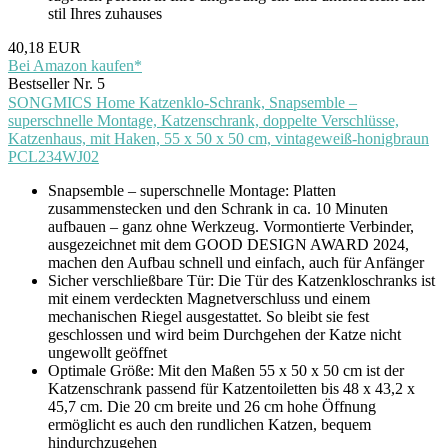
stil Ihres zuhauses
40,18 EUR
Bei Amazon kaufen*
Bestseller Nr. 5
SONGMICS Home Katzenklo-Schrank, Snapsemble –
superschnelle Montage, Katzenschrank, doppelte Verschlüsse,
Katzenhaus, mit Haken, 55 x 50 x 50 cm, vintageweiß-honigbraun
PCL234WJ02
Snapsemble – superschnelle Montage: Platten
zusammenstecken und den Schrank in ca. 10 Minuten
aufbauen – ganz ohne Werkzeug. Vormontierte Verbinder,
ausgezeichnet mit dem GOOD DESIGN AWARD 2024,
machen den Aufbau schnell und einfach, auch für Anfänger
Sicher verschließbare Tür: Die Tür des Katzenkloschranks ist
mit einem verdeckten Magnetverschluss und einem
mechanischen Riegel ausgestattet. So bleibt sie fest
geschlossen und wird beim Durchgehen der Katze nicht
ungewollt geöffnet
Optimale Größe: Mit den Maßen 55 x 50 x 50 cm ist der
Katzenschrank passend für Katzentoiletten bis 48 x 43,2 x
45,7 cm. Die 20 cm breite und 26 cm hohe Öffnung
ermöglicht es auch den rundlichen Katzen, bequem
hindurchzugehen