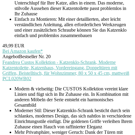
Unterschlupf für Ihre Katze, alles in einem. Das moderne,
stilvolle Aussehen dieser Katzentoilette passt problemlos in
Ihr Zuhause
Einfach zu Montieren: Mit einer detaillierten, aber leicht
verständlichen Anleitung, allen erforderlichen Werkzeugen
und einer zusätzlichen Schraube können Sie das Katzenklo
einfach und problemlos zusammenbauen
49,99 EUR
Bei Amazon kaufen*
Angebot
Bestseller Nr. 20
Feandrea Custos Kollektion - Katzenklo-Schrank, Moderne
Katzentoilette, Katzenhaus, Vordereingang, Doppeltüren mit
Griffen, Beistelltisch, für Wohnzimmer, 80 x 50 x 45 cm, mattweiß
PCL020WB02
Modern & vielseitig: Die CUSTOS Kollektion vereint klare
Linien und fügt sich in Ihr Zuhause ein. In Kombination mit
anderen Möbeln der Serie entsteht ein harmonisches
Gesamtbild
Moderner Stil: Dieser Katzenklo-Schrank besticht durch sein
schlankes, modernes Design, das sich nahtlos in verschiedene
Einrichtungsstile einfügt. Die goldenen Griffe verleihen Ihrem
Zuhause einen Hauch von raffinierter Eleganz
Mehr Privatsphäre, weniger Geruch: Dank der Türen mit