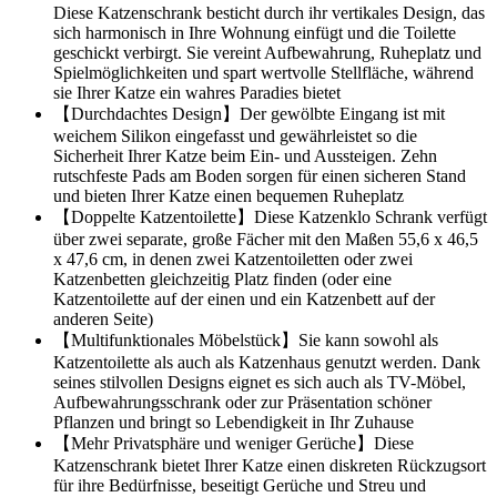
Diese Katzenschrank besticht durch ihr vertikales Design, das
sich harmonisch in Ihre Wohnung einfügt und die Toilette
geschickt verbirgt. Sie vereint Aufbewahrung, Ruheplatz und
Spielmöglichkeiten und spart wertvolle Stellfläche, während
sie Ihrer Katze ein wahres Paradies bietet
【Durchdachtes Design】Der gewölbte Eingang ist mit
weichem Silikon eingefasst und gewährleistet so die
Sicherheit Ihrer Katze beim Ein- und Aussteigen. Zehn
rutschfeste Pads am Boden sorgen für einen sicheren Stand
und bieten Ihrer Katze einen bequemen Ruheplatz
【Doppelte Katzentoilette】Diese Katzenklo Schrank verfügt
über zwei separate, große Fächer mit den Maßen 55,6 x 46,5
x 47,6 cm, in denen zwei Katzentoiletten oder zwei
Katzenbetten gleichzeitig Platz finden (oder eine
Katzentoilette auf der einen und ein Katzenbett auf der
anderen Seite)
【Multifunktionales Möbelstück】Sie kann sowohl als
Katzentoilette als auch als Katzenhaus genutzt werden. Dank
seines stilvollen Designs eignet es sich auch als TV-Möbel,
Aufbewahrungsschrank oder zur Präsentation schöner
Pflanzen und bringt so Lebendigkeit in Ihr Zuhause
【Mehr Privatsphäre und weniger Gerüche】Diese
Katzenschrank bietet Ihrer Katze einen diskreten Rückzugsort
für ihre Bedürfnisse, beseitigt Gerüche und Streu und