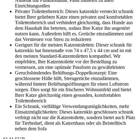
Ästhetik mit Funktionalität. Passt mühelos zu allen
Einrichtungsstilen
Privater Toilettenbereich: Dieses katzenklo versteckt schrank
bietet Ihrer geliebten Katze einen privaten und komfortablen
Toilettenbereich und verhindert gleichzeitig, dass Hunde aus
dem Haushalt ihn betreten, sodass Ihre Katze ihn ungestört
nutzen kann. Außerdem hilft es, Gerüche einzudämmen und
das Verstreuen von Streu zu reduzieren
Geeignet für die meisten Katzentoiletten: Dieser schrank für
katzenklo hat Innenmaße von 74 x 47,5 x 44 cm und ist mit
den meisten Standard-Katzentoiletten kompatibel. Wir
empfehlen, Ihre Katzentoilette vor der Bestellung zu
vermessen, um eine optimale Passform zu gewährleisten
Geruchsbindendes Belüftungs-Doppelkonzept: Eine
geschlossene Hülle hilft, Streugerüche einzudämmen,
während hintere Belüftungsöffnungen für einen Luftstrom
sorgen. Dies sorgt für ein frischeres Wohnumfeld und bietet
Ihrer Katze gleichzeitig einen gesunden, komfortablen
Toilettenbereich
Ein Schrank, vielfältige Verwendungsmöglichkeiten, mehr
Einsatzmöglichkeiten: Dieses katzenklo geschlossen schrank
verbirgt nicht nur die Katzentoilette, sondern bietet auch Platz
für Tierbedarf, dient als Katzenhaus oder als Beistelltisch
neben dem Sofa