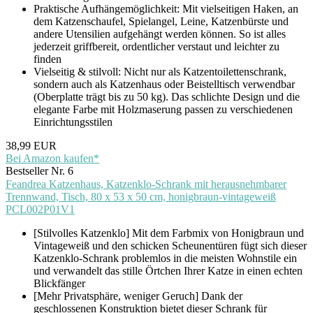
Praktische Aufhängemöglichkeit: Mit vielseitigen Haken, an
dem Katzenschaufel, Spielangel, Leine, Katzenbürste und
andere Utensilien aufgehängt werden können. So ist alles
jederzeit griffbereit, ordentlicher verstaut und leichter zu
finden
Vielseitig & stilvoll: Nicht nur als Katzentoilettenschrank,
sondern auch als Katzenhaus oder Beistelltisch verwendbar
(Oberplatte trägt bis zu 50 kg). Das schlichte Design und die
elegante Farbe mit Holzmaserung passen zu verschiedenen
Einrichtungsstilen
38,99 EUR
Bei Amazon kaufen*
Bestseller Nr. 6
Feandrea Katzenhaus, Katzenklo-Schrank mit herausnehmbarer
Trennwand, Tisch, 80 x 53 x 50 cm, honigbraun-vintageweiß
PCL002P01V1
[Stilvolles Katzenklo] Mit dem Farbmix von Honigbraun und
Vintageweiß und den schicken Scheunentüren fügt sich dieser
Katzenklo-Schrank problemlos in die meisten Wohnstile ein
und verwandelt das stille Örtchen Ihrer Katze in einen echten
Blickfänger
[Mehr Privatsphäre, weniger Geruch] Dank der
geschlossenen Konstruktion bietet dieser Schrank für