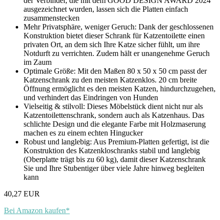
der Verbinder, die mit dem GOOD DESIGN AWARD 2024
ausgezeichnet wurden, lassen sich die Platten einfach
zusammenstecken
Mehr Privatsphäre, weniger Geruch: Dank der geschlossenen
Konstruktion bietet dieser Schrank für Katzentoilette einen
privaten Ort, an dem sich Ihre Katze sicher fühlt, um ihre
Notdurft zu verrichten. Zudem hält er unangenehme Geruch
im Zaum
Optimale Größe: Mit den Maßen 80 x 50 x 50 cm passt der
Katzenschrank zu den meisten Katzenklos. 20 cm breite
Öffnung ermöglicht es den meisten Katzen, hindurchzugehen,
und verhindert das Eindringen von Hunden
Vielseitig & stilvoll: Dieses Möbelstück dient nicht nur als
Katzentoilettenschrank, sondern auch als Katzenhaus. Das
schlichte Design und die elegante Farbe mit Holzmaserung
machen es zu einem echten Hingucker
Robust und langlebig: Aus Premium-Platten gefertigt, ist die
Konstruktion des Katzenkloschranks stabil und langlebig
(Oberplatte trägt bis zu 60 kg), damit dieser Katzenschrank
Sie und Ihre Stubentiger über viele Jahre hinweg begleiten
kann
40,27 EUR
Bei Amazon kaufen*