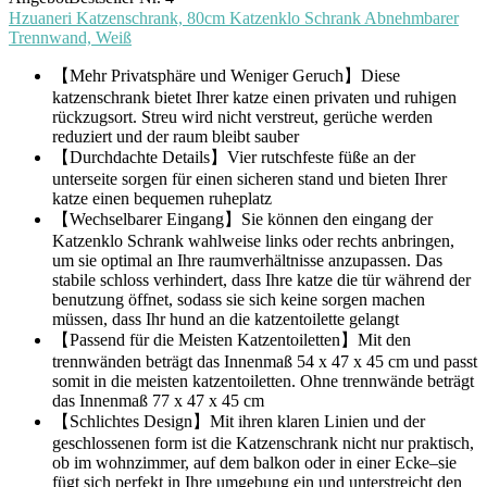
Hzuaneri Katzenschrank, 80cm Katzenklo Schrank Abnehmbarer
Trennwand, Weiß
【Mehr Privatsphäre und Weniger Geruch】Diese
katzenschrank bietet Ihrer katze einen privaten und ruhigen
rückzugsort. Streu wird nicht verstreut, gerüche werden
reduziert und der raum bleibt sauber
【Durchdachte Details】Vier rutschfeste füße an der
unterseite sorgen für einen sicheren stand und bieten Ihrer
katze einen bequemen ruheplatz
【Wechselbarer Eingang】Sie können den eingang der
Katzenklo Schrank wahlweise links oder rechts anbringen,
um sie optimal an Ihre raumverhältnisse anzupassen. Das
stabile schloss verhindert, dass Ihre katze die tür während der
benutzung öffnet, sodass sie sich keine sorgen machen
müssen, dass Ihr hund an die katzentoilette gelangt
【Passend für die Meisten Katzentoiletten】Mit den
trennwänden beträgt das Innenmaß 54 x 47 x 45 cm und passt
somit in die meisten katzentoiletten. Ohne trennwände beträgt
das Innenmaß 77 x 47 x 45 cm
【Schlichtes Design】Mit ihren klaren Linien und der
geschlossenen form ist die Katzenschrank nicht nur praktisch,
ob im wohnzimmer, auf dem balkon oder in einer Ecke–sie
fügt sich perfekt in Ihre umgebung ein und unterstreicht den