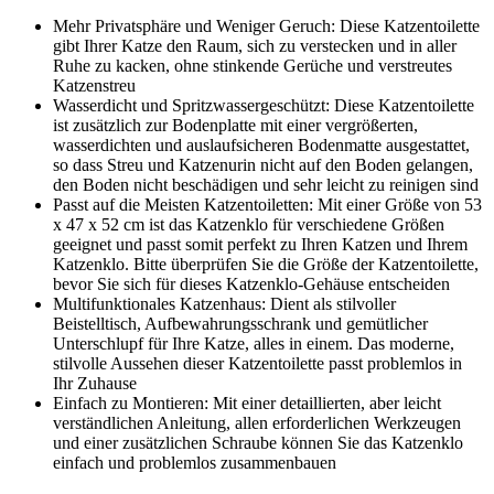
Mehr Privatsphäre und Weniger Geruch: Diese Katzentoilette
gibt Ihrer Katze den Raum, sich zu verstecken und in aller
Ruhe zu kacken, ohne stinkende Gerüche und verstreutes
Katzenstreu
Wasserdicht und Spritzwassergeschützt: Diese Katzentoilette
ist zusätzlich zur Bodenplatte mit einer vergrößerten,
wasserdichten und auslaufsicheren Bodenmatte ausgestattet,
so dass Streu und Katzenurin nicht auf den Boden gelangen,
den Boden nicht beschädigen und sehr leicht zu reinigen sind
Passt auf die Meisten Katzentoiletten: Mit einer Größe von 53
x 47 x 52 cm ist das Katzenklo für verschiedene Größen
geeignet und passt somit perfekt zu Ihren Katzen und Ihrem
Katzenklo. Bitte überprüfen Sie die Größe der Katzentoilette,
bevor Sie sich für dieses Katzenklo-Gehäuse entscheiden
Multifunktionales Katzenhaus: Dient als stilvoller
Beistelltisch, Aufbewahrungsschrank und gemütlicher
Unterschlupf für Ihre Katze, alles in einem. Das moderne,
stilvolle Aussehen dieser Katzentoilette passt problemlos in
Ihr Zuhause
Einfach zu Montieren: Mit einer detaillierten, aber leicht
verständlichen Anleitung, allen erforderlichen Werkzeugen
und einer zusätzlichen Schraube können Sie das Katzenklo
einfach und problemlos zusammenbauen