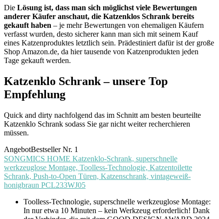
Die
Lösung ist, dass man sich möglichst viele Bewertungen
anderer Käufer anschaut, die Katzenklos Schrank bereits
gekauft haben
– je mehr Bewertungen von ehemaligen Käufern
verfasst wurden, desto sicherer kann man sich mit seinem Kauf
eines Katzenproduktes letztlich sein. Prädestiniert dafür ist der große
Shop Amazon.de, da hier tausende von Katzenprodukten jeden
Tage gekauft werden.
Katzenklo Schrank – unsere Top
Empfehlung
Quick and dirty nachfolgend das im Schnitt am besten beurteilte
Katzenklo Schrank sodass Sie gar nicht weiter recherchieren
müssen.
Angebot
Bestseller Nr. 1
SONGMICS HOME Katzenklo-Schrank, superschnelle
werkzeuglose Montage, Toolless-Technologie, Katzentoilette
Schrank, Push-to-Open Türen, Katzenschrank, vintageweiß-
honigbraun PCL233WJ05
Toolless-Technologie, superschnelle werkzeuglose Montage:
In nur etwa 10 Minuten – kein Werkzeug erforderlich! Dank