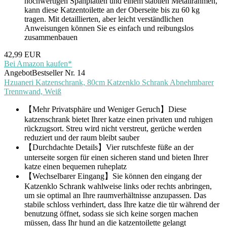
hochwertigen Spanplatten und einem stabilen Metallrahmen,
kann diese Katzentoilette an der Oberseite bis zu 60 kg
tragen. Mit detaillierten, aber leicht verständlichen
Anweisungen können Sie es einfach und reibungslos
zusammenbauen
42,99 EUR
Bei Amazon kaufen*
Angebot
Bestseller Nr. 14
Hzuaneri Katzenschrank, 80cm Katzenklo Schrank Abnehmbarer
Trennwand, Weiß
【Mehr Privatsphäre und Weniger Geruch】Diese
katzenschrank bietet Ihrer katze einen privaten und ruhigen
rückzugsort. Streu wird nicht verstreut, gerüche werden
reduziert und der raum bleibt sauber
【Durchdachte Details】Vier rutschfeste füße an der
unterseite sorgen für einen sicheren stand und bieten Ihrer
katze einen bequemen ruheplatz
【Wechselbarer Eingang】Sie können den eingang der
Katzenklo Schrank wahlweise links oder rechts anbringen,
um sie optimal an Ihre raumverhältnisse anzupassen. Das
stabile schloss verhindert, dass Ihre katze die tür während der
benutzung öffnet, sodass sie sich keine sorgen machen
müssen, dass Ihr hund an die katzentoilette gelangt