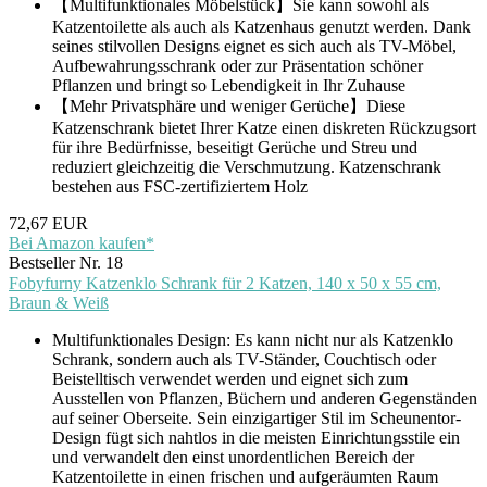
【Multifunktionales Möbelstück】Sie kann sowohl als
Katzentoilette als auch als Katzenhaus genutzt werden. Dank
seines stilvollen Designs eignet es sich auch als TV-Möbel,
Aufbewahrungsschrank oder zur Präsentation schöner
Pflanzen und bringt so Lebendigkeit in Ihr Zuhause
【Mehr Privatsphäre und weniger Gerüche】Diese
Katzenschrank bietet Ihrer Katze einen diskreten Rückzugsort
für ihre Bedürfnisse, beseitigt Gerüche und Streu und
reduziert gleichzeitig die Verschmutzung. Katzenschrank
bestehen aus FSC-zertifiziertem Holz
72,67 EUR
Bei Amazon kaufen*
Bestseller Nr. 18
Fobyfurny Katzenklo Schrank für 2 Katzen, 140 x 50 x 55 cm,
Braun & Weiß
Multifunktionales Design: Es kann nicht nur als Katzenklo
Schrank, sondern auch als TV-Ständer, Couchtisch oder
Beistelltisch verwendet werden und eignet sich zum
Ausstellen von Pflanzen, Büchern und anderen Gegenständen
auf seiner Oberseite. Sein einzigartiger Stil im Scheunentor-
Design fügt sich nahtlos in die meisten Einrichtungsstile ein
und verwandelt den einst unordentlichen Bereich der
Katzentoilette in einen frischen und aufgeräumten Raum