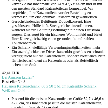
katzenklo hat Innenmaße von 74 x 47,5 x 44 cm und ist mit
den meisten Standard-Katzentoiletten kompatibel. Wir
empfehlen, Ihre Katzentoilette vor der Bestellung zu
vermessen, um eine optimale Passform zu gewährleisten
Geruchsbindendes Belüftungs-Doppelkonzept: Eine
geschlossene Hülle hilft, Streugerüche einzudämmen,
während hintere Belüftungsöffnungen für einen Luftstrom
sorgen. Dies sorgt für ein frischeres Wohnumfeld und bietet
Ihrer Katze gleichzeitig einen gesunden, komfortablen
Toilettenbereich
Ein Schrank, vielfältige Verwendungsmöglichkeiten, mehr
Einsatzmöglichkeiten: Dieses katzenklo geschlossen schrank
verbirgt nicht nur die Katzentoilette, sondern bietet auch Platz
für Tierbedarf, dient als Katzenhaus oder als Beistelltisch
neben dem Sofa
42,41 EUR
Bei Amazon kaufen*
Bestseller Nr. 3
Hzuaneri Katzenschrank, 80 x 50 x 61 cm Katzenklo Schrank,
Weiß und Gold
Passend für die meisten Katzentoiletten: Größe 52,7 x 46,6 x
47,6 cm, das Innenfach passt in die meisten Katzentoiletten,
die nicht größer als 47 cm sind.