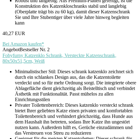
Robust und langlebig: Aus Premium-Platten gefertigt, ist die
Konstruktion des Katzenkloschranks stabil und langlebig
(Oberplatte trägt bis zu 60 kg), damit dieser Katzenschrank
Sie und Ihre Stubentiger über viele Jahre hinweg begleiten
kann
40,27 EUR
Bei Amazon kaufen*
Angebot
Bestseller Nr. 2
Fobyfurny Katzenklo Schrank, Versteckte Katzenschrank,
80x50x51,5cm, Weiß
Minimalistischer Stil: Dieses schrank katzenklo zeichnet sich
durch ein schlankes Design aus, das die Katzentoilette
verdeckt und so für mehr Ordnung sorgt. Die integrierte obere
Ablagefläche dient gleichzeitig als Beistelltisch und verbindet
Ästhetik mit Funktionalität. Passt mühelos zu allen
Einrichtungsstilen
Privater Toilettenbereich: Dieses katzenklo versteckt schrank
bietet Ihrer geliebten Katze einen privaten und komfortablen
Toilettenbereich und verhindert gleichzeitig, dass Hunde aus
dem Haushalt ihn betreten, sodass Ihre Katze ihn ungestört
nutzen kann. Außerdem hilft es, Gerüche einzudämmen und
das Verstreuen von Streu zu reduzieren
Geeignet für die meisten Katzentoiletten: Dieser schrank für