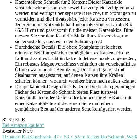
Katzentoilette Schrank für 2 Katzen: Dieser Katzenklo
versteckt schrank kann von zwei Katzen gleichzeitig genutzt
werden und verfügt über separate Bereiche, um Störungen zu
vermeiden und die Privatsphäre jeder Katze zu verbessern.
Jeder Schrank Katzenklo hat Innenmaße von 52 L x 46 B x
46,5 H cm und passt somit für die meisten Katzenklos. Bitte
messen Sie vor dem Kauf die Maße Ihres Katzenklos, um
sicherzustellen, dass es in den Schrank passt
Durchdachte Details: Die obere Spanplatte ist leicht zu
reinigen; Belüftungslöcher ermöglichen es Katzen, frische
Luft und sanftes Licht im katzentoilettenschrank zu genießen;
Ein robustes Magnetverschluss verhindert ein versehentliches
Öffnen während der Benutzung; Der Durchgang ist mit
Sisalmatten ausgestattet, auf denen Katzen ihre Krallen
schärfen können, wodurch weniger Streu nach außen gelangt
Doppelkabinett-Design für 2 Katzen: Die beiden geräumigen
Fächer des Katzenklo Schrank bieten Platz für zwei
Katzentoiletten oder Betten oder können für eine Katze mit
einer Katzentoilette auf der einen Seite und einem
gemütlichen Bett auf der anderen Seite konfiguriert werden
85,99 EUR
Bei Amazon kaufen*
Bestseller Nr. 9
Hzuaneri Katzenschrank, 47 × 53 × 52cm Katzenklo Schrank, Weiß