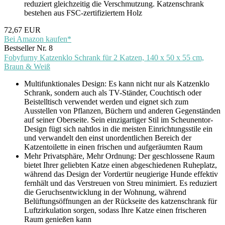
reduziert gleichzeitig die Verschmutzung. Katzenschrank
bestehen aus FSC-zertifiziertem Holz
72,67 EUR
Bei Amazon kaufen*
Bestseller Nr. 8
Fobyfurny Katzenklo Schrank für 2 Katzen, 140 x 50 x 55 cm,
Braun & Weiß
Multifunktionales Design: Es kann nicht nur als Katzenklo
Schrank, sondern auch als TV-Ständer, Couchtisch oder
Beistelltisch verwendet werden und eignet sich zum
Ausstellen von Pflanzen, Büchern und anderen Gegenständen
auf seiner Oberseite. Sein einzigartiger Stil im Scheunentor-
Design fügt sich nahtlos in die meisten Einrichtungsstile ein
und verwandelt den einst unordentlichen Bereich der
Katzentoilette in einen frischen und aufgeräumten Raum
Mehr Privatsphäre, Mehr Ordnung: Der geschlossene Raum
bietet Ihrer geliebten Katze einen abgeschiedenen Ruheplatz,
während das Design der Vordertür neugierige Hunde effektiv
fernhält und das Verstreuen von Streu minimiert. Es reduziert
die Geruchsentwicklung in der Wohnung, während
Belüftungsöffnungen an der Rückseite des katzenschrank für
Luftzirkulation sorgen, sodass Ihre Katze einen frischeren
Raum genießen kann