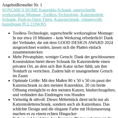
Angebot
Bestseller Nr. 1
SONGMICS HOME Katzenklo-Schrank, superschnelle
werkzeuglose Montage, Toolless-Technologie, Katzentoilette
Schrank, Push-to-Open Türen, Katzenschrank, vintageweiß-
honigbraun PCL233WJ05
Toolless-Technologie, superschnelle werkzeuglose Montage:
In nur etwa 10 Minuten – kein Werkzeug erforderlich! Dank
der Verbinder, die mit dem GOOD DESIGN AWARD 2024
ausgezeichnet wurden, lassen sich die Platten einfach
zusammenstecken
Mehr Privatsphäre, weniger Geruch: Dank der geschlossenen
Konstruktion bietet dieser Schrank für Katzentoilette einen
privaten Ort, an dem sich Ihre Katze sicher fühlt, um ihre
Notdurft zu verrichten. Zudem hält er unangenehme Geruch
im Zaum
Optimale Größe: Mit den Maßen 80 x 50 x 50 cm passt der
Katzenschrank zu den meisten Katzenklos. 20 cm breite
Öffnung ermöglicht es den meisten Katzen, hindurchzugehen,
und verhindert das Eindringen von Hunden
Vielseitig & stilvoll: Dieses Möbelstück dient nicht nur als
Katzentoilettenschrank, sondern auch als Katzenhaus. Das
schlichte Design und die elegante Farbe mit Holzmaserung
machen es zu einem echten Hingucker