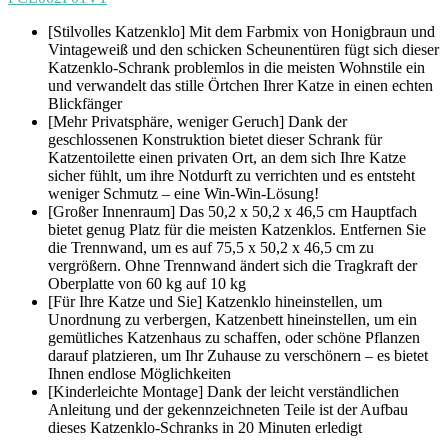
[Stilvolles Katzenklo] Mit dem Farbmix von Honigbraun und
Vintageweiß und den schicken Scheunentüren fügt sich dieser
Katzenklo-Schrank problemlos in die meisten Wohnstile ein
und verwandelt das stille Örtchen Ihrer Katze in einen echten
Blickfänger
[Mehr Privatsphäre, weniger Geruch] Dank der
geschlossenen Konstruktion bietet dieser Schrank für
Katzentoilette einen privaten Ort, an dem sich Ihre Katze
sicher fühlt, um ihre Notdurft zu verrichten und es entsteht
weniger Schmutz – eine Win-Win-Lösung!
[Großer Innenraum] Das 50,2 x 50,2 x 46,5 cm Hauptfach
bietet genug Platz für die meisten Katzenklos. Entfernen Sie
die Trennwand, um es auf 75,5 x 50,2 x 46,5 cm zu
vergrößern. Ohne Trennwand ändert sich die Tragkraft der
Oberplatte von 60 kg auf 10 kg
[Für Ihre Katze und Sie] Katzenklo hineinstellen, um
Unordnung zu verbergen, Katzenbett hineinstellen, um ein
gemütliches Katzenhaus zu schaffen, oder schöne Pflanzen
darauf platzieren, um Ihr Zuhause zu verschönern – es bietet
Ihnen endlose Möglichkeiten
[Kinderleichte Montage] Dank der leicht verständlichen
Anleitung und der gekennzeichneten Teile ist der Aufbau
dieses Katzenklo-Schranks in 20 Minuten erledigt