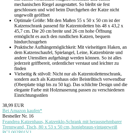
mechanischen Riegel ausgestattet. So bleibt sie fest
geschlossen und wird beim Durchgehen der Katze nicht
ungewollt geöffnet
Optimale Größe: Mit den Maßen 55 x 50 x 50 cm ist der
Katzenschrank passend für Katzentoiletten bis 48 x 43,2 x
45,7 cm. Die 20 cm breite und 26 cm hohe Öffnung
ermöglicht es auch den rundlichen Katzen, bequem
hindurchzugehen
Praktische Aufhängemöglichkeit: Mit vielseitigen Haken, an
dem Katzenschaufel, Spielangel, Leine, Katzenbürste und
andere Utensilien aufgehängt werden können. So ist alles
jederzeit griffbereit, ordentlicher verstaut und leichter zu
finden
Vielseitig & stilvoll: Nicht nur als Katzentoilettenschrank,
sondern auch als Katzenhaus oder Beistelltisch verwendbar
(Oberplatte trägt bis zu 50 kg). Das schlichte Design und die
elegante Farbe mit Holzmaserung passen zu verschiedenen
Einrichtungsstilen
38,99 EUR
Bei Amazon kaufen*
Bestseller Nr. 16
Feandrea Katzenhaus, Katzenklo-Schrank mit herausnehmbarer
Trennwand, Tisch, 80 x 53 x 50 cm, honigbraun-vintageweiß
PCL002P01V1