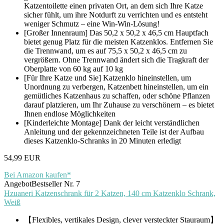
Katzentoilette einen privaten Ort, an dem sich Ihre Katze
sicher fühlt, um ihre Notdurft zu verrichten und es entsteht
weniger Schmutz – eine Win-Win-Lösung!
[Großer Innenraum] Das 50,2 x 50,2 x 46,5 cm Hauptfach
bietet genug Platz für die meisten Katzenklos. Entfernen Sie
die Trennwand, um es auf 75,5 x 50,2 x 46,5 cm zu
vergrößern. Ohne Trennwand ändert sich die Tragkraft der
Oberplatte von 60 kg auf 10 kg
[Für Ihre Katze und Sie] Katzenklo hineinstellen, um
Unordnung zu verbergen, Katzenbett hineinstellen, um ein
gemütliches Katzenhaus zu schaffen, oder schöne Pflanzen
darauf platzieren, um Ihr Zuhause zu verschönern – es bietet
Ihnen endlose Möglichkeiten
[Kinderleichte Montage] Dank der leicht verständlichen
Anleitung und der gekennzeichneten Teile ist der Aufbau
dieses Katzenklo-Schranks in 20 Minuten erledigt
54,99 EUR
Bei Amazon kaufen*
Angebot
Bestseller Nr. 7
Hzuaneri Katzenschrank für 2 Katzen, 140 cm Katzenklo Schrank,
Weiß
【Flexibles, vertikales Design, clever versteckter Stauraum】