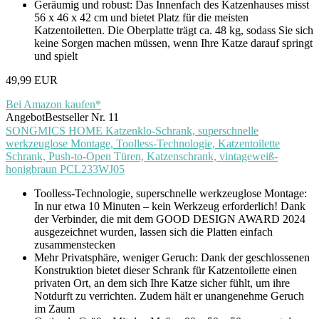
Geräumig und robust: Das Innenfach des Katzenhauses misst
56 x 46 x 42 cm und bietet Platz für die meisten
Katzentoiletten. Die Oberplatte trägt ca. 48 kg, sodass Sie sich
keine Sorgen machen müssen, wenn Ihre Katze darauf springt
und spielt
49,99 EUR
Bei Amazon kaufen*
Angebot
Bestseller Nr. 11
SONGMICS HOME Katzenklo-Schrank, superschnelle
werkzeuglose Montage, Toolless-Technologie, Katzentoilette
Schrank, Push-to-Open Türen, Katzenschrank, vintageweiß-
honigbraun PCL233WJ05
Toolless-Technologie, superschnelle werkzeuglose Montage:
In nur etwa 10 Minuten – kein Werkzeug erforderlich! Dank
der Verbinder, die mit dem GOOD DESIGN AWARD 2024
ausgezeichnet wurden, lassen sich die Platten einfach
zusammenstecken
Mehr Privatsphäre, weniger Geruch: Dank der geschlossenen
Konstruktion bietet dieser Schrank für Katzentoilette einen
privaten Ort, an dem sich Ihre Katze sicher fühlt, um ihre
Notdurft zu verrichten. Zudem hält er unangenehme Geruch
im Zaum