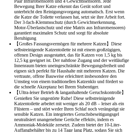
Paar Infrarotsensoren und 4 Gewichtssensoren. Jede
Bewegung Ihrer Katze erkennt das Gerät sofort und
unterbricht den Reinigungsvorgang automatisch. Erst wenn
die Katze die Toilette verlassen hat, setzt sie ihre Arbeit fort.
Der 3-fach-Klemmsschutz (durch Gewichtserkennung,
Motor-Überlastschutz und eine Matrix aus Infrarotsensoren)
garantiert maximalen Schutz und sorgt für absolute
Beruhigung
【Großes Fassungsvermögen für mehrere Katzen】Diese
selbstreinigende Katzentoilette ist mit einem großzügigen,
offenen Design ausgestattet, das für Katzen von 1,5 kg bis
12,5 kg geeignet ist. Der nahtlose Zugang und der weitläufige
Innenraum bieten uneingeschränkte Bewegungsfreiheit und
eignen sich perfekt für Haushalte mit mehreren Katzen. Die
vertraute, offene Bauweise erleichtert insbesondere den
Umstieg von einem traditionellen Katzenklo und fördert so
die schnelle Akzeptanz bei Ihrem Stubentiger.
【Ultra-leiser Betrieb & langanhaltende Geruchskontrolle】
Genießen Sie ungestörte Ruhe! Diese selbstreinigende
Katzentoilette arbeitet mit weniger als 20 dB – leiser als ein
Flüstern – und stört weder Ihren Schlaf noch verängstigt sie
sensible Katzen. Ein integriertes Geruchsbeseitigungsgel
neutralisiert unangenehme Gerüche effektiv, indem es
Ammoniak-Moleküle zersetzt. Zudem bietet der 10-Liter-
Auffangbehälter bis zu 14 Tage lang Platz, sodass Sie sich