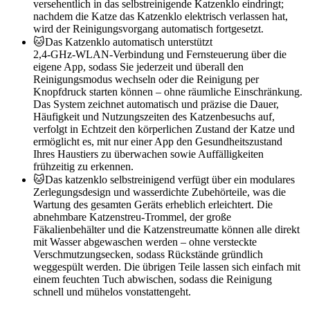
versehentlich in das selbstreinigende Katzenklo eindringt;
nachdem die Katze das Katzenklo elektrisch verlassen hat,
wird der Reinigungsvorgang automatisch fortgesetzt.
🐱Das Katzenklo automatisch unterstützt
2,4‑GHz‑WLAN‑Verbindung und Fernsteuerung über die
eigene App, sodass Sie jederzeit und überall den
Reinigungsmodus wechseln oder die Reinigung per
Knopfdruck starten können – ohne räumliche Einschränkung.
Das System zeichnet automatisch und präzise die Dauer,
Häufigkeit und Nutzungszeiten des Katzenbesuchs auf,
verfolgt in Echtzeit den körperlichen Zustand der Katze und
ermöglicht es, mit nur einer App den Gesundheitszustand
Ihres Haustiers zu überwachen sowie Auffälligkeiten
frühzeitig zu erkennen.
🐱Das katzenklo selbstreinigend verfügt über ein modulares
Zerlegungsdesign und wasserdichte Zubehörteile, was die
Wartung des gesamten Geräts erheblich erleichtert. Die
abnehmbare Katzenstreu-Trommel, der große
Fäkalienbehälter und die Katzenstreumatte können alle direkt
mit Wasser abgewaschen werden – ohne versteckte
Verschmutzungsecken, sodass Rückstände gründlich
weggespült werden. Die übrigen Teile lassen sich einfach mit
einem feuchten Tuch abwischen, sodass die Reinigung
schnell und mühelos vonstattengeht.