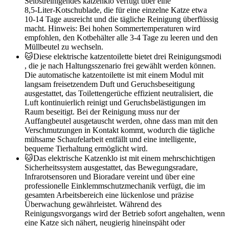
Selbstreinigendes katzenklo verfügt über eine
8,5‑Liter‑Kotschublade, die für eine einzelne Katze etwa
10‑14 Tage ausreicht und die tägliche Reinigung überflüssig
macht. Hinweis: Bei hohen Sommertemperaturen wird
empfohlen, den Kotbehälter alle 3‑4 Tage zu leeren und den
Müllbeutel zu wechseln.
🐱Diese elektrische katzentoilette bietet drei Reinigungsmodi
, die je nach Haltungsszenario frei gewählt werden können.
Die automatische katzentoilette ist mit einem Modul mit
langsam freisetzendem Duft und Geruchsbeseitigung
ausgestattet, das Toilettengerüche effizient neutralisiert, die
Luft kontinuierlich reinigt und Geruchsbelästigungen im
Raum beseitigt. Bei der Reinigung muss nur der
Auffangbeutel ausgetauscht werden, ohne dass man mit den
Verschmutzungen in Kontakt kommt, wodurch die tägliche
mühsame Schaufelarbeit entfällt und eine intelligente,
bequeme Tierhaltung ermöglicht wird.
🐱Das elektrische Katzenklo ist mit einem mehrschichtigen
Sicherheitssystem ausgestattet, das Bewegungsradare,
Infrarotsensoren und Bioradare vereint und über eine
professionelle Einklemmschutzmechanik verfügt, die im
gesamten Arbeitsbereich eine lückenlose und präzise
Überwachung gewährleistet. Während des
Reinigungsvorgangs wird der Betrieb sofort angehalten, wenn
eine Katze sich nähert, neugierig hineinspäht oder