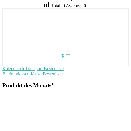
[Total:
0
Average:
0
]
R T
Beitragsnavigation
Vorheriger
Katzenkorb Transport Bestenliste
Beitrag:
Nächster
Baldriankissen Katze Bestenliste
Beitrag:
Produkt des Monats*