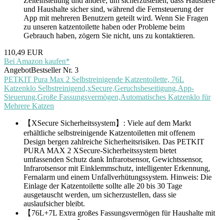
Zeiteinstellung und andere, um sicherzustellen, dass Haustiere
und Haushalte sicher sind, während die Fernsteuerung der
App mit mehreren Benutzern geteilt wird. Wenn Sie Fragen
zu unseren katzentoilette haben oder Probleme beim
Gebrauch haben, zögern Sie nicht, uns zu kontaktieren.
110,49 EUR
Bei Amazon kaufen*
Angebot
Bestseller Nr. 3
PETKIT Pura Max 2 Selbstreinigende Katzentoilette, 76L
Katzenklo Selbstreinigend,xSecure,Geruchsbeseitigung,App-
Steuerung,Große Fassungsvermögen,Automatisches Katzenklo für
Mehrere Katzen
【XSecure Sicherheitssystem】: Viele auf dem Markt
erhältliche selbstreinigende Katzentoiletten mit offenem
Design bergen zahlreiche Sicherheitsrisiken. Das PETKIT
PURA MAX 2 XSecure-Sicherheitssystem bietet
umfassenden Schutz dank Infrarotsensor, Gewichtssensor,
Infrarotsensor mit Einklemmschutz, intelligenter Erkennung,
Fernalarm und einem Unfallverhütungssystem. Hinweis: Die
Einlage der Katzentoilette sollte alle 20 bis 30 Tage
ausgetauscht werden, um sicherzustellen, dass sie
auslaufsicher bleibt.
【76L+7L Extra großes Fassungsvermögen für Haushalte mit