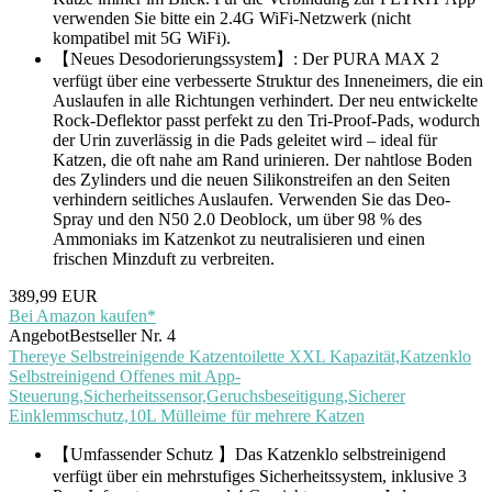
verwenden Sie bitte ein 2.4G WiFi-Netzwerk (nicht
kompatibel mit 5G WiFi).
【Neues Desodorierungssystem】: Der PURA MAX 2
verfügt über eine verbesserte Struktur des Inneneimers, die ein
Auslaufen in alle Richtungen verhindert. Der neu entwickelte
Rock-Deflektor passt perfekt zu den Tri-Proof-Pads, wodurch
der Urin zuverlässig in die Pads geleitet wird – ideal für
Katzen, die oft nahe am Rand urinieren. Der nahtlose Boden
des Zylinders und die neuen Silikonstreifen an den Seiten
verhindern seitliches Auslaufen. Verwenden Sie das Deo-
Spray und den N50 2.0 Deoblock, um über 98 % des
Ammoniaks im Katzenkot zu neutralisieren und einen
frischen Minzduft zu verbreiten.
389,99 EUR
Bei Amazon kaufen*
Angebot
Bestseller Nr. 4
Thereye Selbstreinigende Katzentoilette XXL Kapazität,Katzenklo
Selbstreinigend Offenes mit App-
Steuerung,Sicherheitssensor,Geruchsbeseitigung,Sicherer
Einklemmschutz,10L Mülleime für mehrere Katzen
【Umfassender Schutz 】Das Katzenklo selbstreinigend
verfügt über ein mehrstufiges Sicherheitssystem, inklusive 3