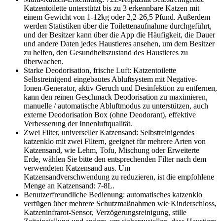
Katzentoilette unterstützt bis zu 3 erkennbare Katzen mit
einem Gewicht von 1-12kg oder 2,2-26,5 Pfund. Außerdem
werden Statistiken über die Toilettenaufnahme durchgeführt,
und der Besitzer kann über die App die Häufigkeit, die Dauer
und andere Daten jedes Haustieres ansehen, um dem Besitzer
zu helfen, den Gesundheitszustand des Haustieres zu
überwachen.
Starke Deodorisation, frische Luft: Katzentoilette
Selbstreinigend eingebautes Abluftsystem mit Negative-
Ionen-Generator, aktiv Geruch und Desinfektion zu entfernen,
kann den reinen Geschmack Deodorisation zu maximieren,
manuelle / automatische Abluftmodus zu unterstützen, auch
externe Deodorisation Box (ohne Deodorant), effektive
Verbesserung der Innenluftqualität.
Zwei Filter, universeller Katzensand: Selbstreinigendes
katzenklo mit zwei Filtern, geeignet für mehrere Arten von
Katzensand, wie Lehm, Tofu, Mischung oder Erweiterte
Erde, wählen Sie bitte den entsprechenden Filter nach dem
verwendeten Katzensand aus. Um
Katzensandverschwendung zu reduzieren, ist die empfohlene
Menge an Katzensand: 7-8L.
Benutzerfreundliche Bedienung: automatisches katzenklo
verfügen über mehrere Schutzmaßnahmen wie Kinderschloss,
Katzeninfrarot-Sensor, Verzögerungsreinigung, stille