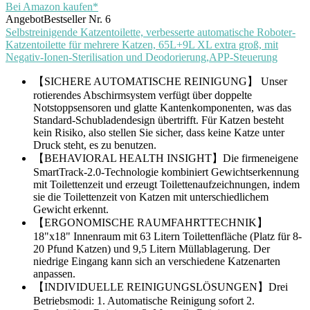
Bei Amazon kaufen*
Angebot
Bestseller Nr. 6
Selbstreinigende Katzentoilette, verbesserte automatische Roboter-
Katzentoilette für mehrere Katzen, 65L+9L XL extra groß, mit
Negativ-Ionen-Sterilisation und Deodorierung,APP-Steuerung
【SICHERE AUTOMATISCHE REINIGUNG】 Unser
rotierendes Abschirmsystem verfügt über doppelte
Notstoppsensoren und glatte Kantenkomponenten, was das
Standard-Schubladendesign übertrifft. Für Katzen besteht
kein Risiko, also stellen Sie sicher, dass keine Katze unter
Druck steht, es zu benutzen.
【BEHAVIORAL HEALTH INSIGHT】Die firmeneigene
SmartTrack-2.0-Technologie kombiniert Gewichtserkennung
mit Toilettenzeit und erzeugt Toilettenaufzeichnungen, indem
sie die Toilettenzeit von Katzen mit unterschiedlichem
Gewicht erkennt.
【ERGONOMISCHE RAUMFAHRTTECHNIK】
18"x18" Innenraum mit 63 Litern Toilettenfläche (Platz für 8-
20 Pfund Katzen) und 9,5 Litern Müllablagerung. Der
niedrige Eingang kann sich an verschiedene Katzenarten
anpassen.
【INDIVIDUELLE REINIGUNGSLÖSUNGEN】Drei
Betriebsmodi: 1. Automatische Reinigung sofort 2.