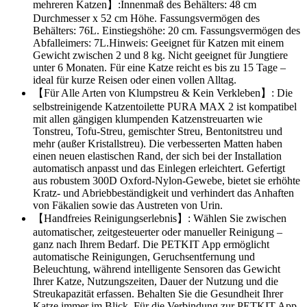
mehreren Katzen】:Innenmaß des Behälters: 48 cm
Durchmesser x 52 cm Höhe. Fassungsvermögen des
Behälters: 76L. Einstiegshöhe: 20 cm. Fassungsvermögen des
Abfalleimers: 7L.Hinweis: Geeignet für Katzen mit einem
Gewicht zwischen 2 und 8 kg. Nicht geeignet für Jungtiere
unter 6 Monaten. Für eine Katze reicht es bis zu 15 Tage –
ideal für kurze Reisen oder einen vollen Alltag.
【Für Alle Arten von Klumpstreu & Kein Verkleben】: Die
selbstreinigende Katzentoilette PURA MAX 2 ist kompatibel
mit allen gängigen klumpenden Katzenstreuarten wie
Tonstreu, Tofu-Streu, gemischter Streu, Bentonitstreu und
mehr (außer Kristallstreu). Die verbesserten Matten haben
einen neuen elastischen Rand, der sich bei der Installation
automatisch anpasst und das Einlegen erleichtert. Gefertigt
aus robustem 300D Oxford-Nylon-Gewebe, bietet sie erhöhte
Kratz- und Abriebbeständigkeit und verhindert das Anhaften
von Fäkalien sowie das Austreten von Urin.
【Handfreies Reinigungserlebnis】: Wählen Sie zwischen
automatischer, zeitgesteuerter oder manueller Reinigung –
ganz nach Ihrem Bedarf. Die PETKIT App ermöglicht
automatische Reinigungen, Geruchsentfernung und
Beleuchtung, während intelligente Sensoren das Gewicht
Ihrer Katze, Nutzungszeiten, Dauer der Nutzung und die
Streukapazität erfassen. Behalten Sie die Gesundheit Ihrer
Katze immer im Blick. Für die Verbindung zur PETKIT App