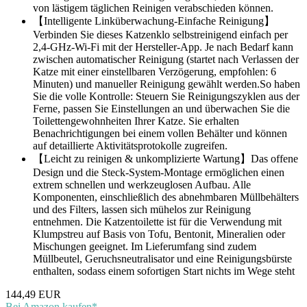
von lästigem täglichen Reinigen verabschieden können.
【Intelligente Linküberwachung-Einfache Reinigung】
Verbinden Sie dieses Katzenklo selbstreinigend einfach per
2,4-GHz-Wi-Fi mit der Hersteller-App. Je nach Bedarf kann
zwischen automatischer Reinigung (startet nach Verlassen der
Katze mit einer einstellbaren Verzögerung, empfohlen: 6
Minuten) und manueller Reinigung gewählt werden.So haben
Sie die volle Kontrolle: Steuern Sie Reinigungszyklen aus der
Ferne, passen Sie Einstellungen an und überwachen Sie die
Toilettengewohnheiten Ihrer Katze. Sie erhalten
Benachrichtigungen bei einem vollen Behälter und können
auf detaillierte Aktivitätsprotokolle zugreifen.
【Leicht zu reinigen & unkomplizierte Wartung】Das offene
Design und die Steck-System-Montage ermöglichen einen
extrem schnellen und werkzeuglosen Aufbau. Alle
Komponenten, einschließlich des abnehmbaren Müllbehälters
und des Filters, lassen sich mühelos zur Reinigung
entnehmen. Die Katzentoilette ist für die Verwendung mit
Klumpstreu auf Basis von Tofu, Bentonit, Mineralien oder
Mischungen geeignet. Im Lieferumfang sind zudem
Müllbeutel, Geruchsneutralisator und eine Reinigungsbürste
enthalten, sodass einem sofortigen Start nichts im Wege steht
144,49 EUR
Bei Amazon kaufen*