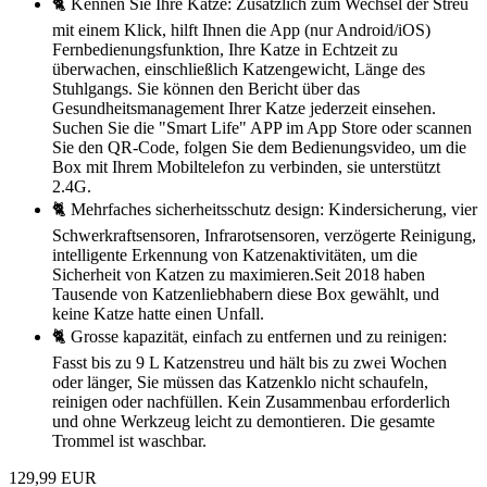
🐈 Kennen Sie Ihre Katze: Zusätzlich zum Wechsel der Streu
mit einem Klick, hilft Ihnen die App (nur Android/iOS)
Fernbedienungsfunktion, Ihre Katze in Echtzeit zu
überwachen, einschließlich Katzengewicht, Länge des
Stuhlgangs. Sie können den Bericht über das
Gesundheitsmanagement Ihrer Katze jederzeit einsehen.
Suchen Sie die "Smart Life" APP im App Store oder scannen
Sie den QR-Code, folgen Sie dem Bedienungsvideo, um die
Box mit Ihrem Mobiltelefon zu verbinden, sie unterstützt
2.4G.
🐈 Mehrfaches sicherheitsschutz design: Kindersicherung, vier
Schwerkraftsensoren, Infrarotsensoren, verzögerte Reinigung,
intelligente Erkennung von Katzenaktivitäten, um die
Sicherheit von Katzen zu maximieren.Seit 2018 haben
Tausende von Katzenliebhabern diese Box gewählt, und
keine Katze hatte einen Unfall.
🐈 Grosse kapazität, einfach zu entfernen und zu reinigen:
Fasst bis zu 9 L Katzenstreu und hält bis zu zwei Wochen
oder länger, Sie müssen das Katzenklo nicht schaufeln,
reinigen oder nachfüllen. Kein Zusammenbau erforderlich
und ohne Werkzeug leicht zu demontieren. Die gesamte
Trommel ist waschbar.
129,99 EUR