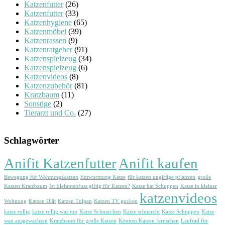
Katzenfutter
(26)
Katzenfutter
(33)
Katzenhygiene
(65)
Katzenmöbel
(39)
Katzenrassen
(9)
Katzenratgeber
(91)
Katzenspielzeug
(34)
Katzenspielzeug
(6)
Katzenvideos
(8)
Katzenzubehör
(81)
Kratzbaum
(11)
Sonstige
(2)
Tierarzt und Co.
(27)
Schlagwörter
Anifit Katzenfutter
Anifit kaufen
Bewegung für Wohnungskatzen
Entwurmung Katze
für katzen ungiftige pflanzen
große
Katzen Kratzbaum
Ist Elefantenfuss giftig für Katzen?
Katze hat Schuppen
Katze in kleiner
katzenvideos
Wohnung
Katzen Diät
Katzen Tulpen
Katzen TV gucken
katze rollig
katze rollig was tun
Katze Schnarchen
Katze schnarcht
Katze Schuppen
Katze
wan ausgewachsen
Kratzbaum für große Katzen
Können Katzen fernsehen
Laufrad für