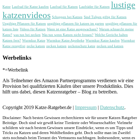
lustige
Katze
Laufrad für Katze kaufen
Laufrad für Katzen
Laufräder für Katzen
katzenvideos
Schuppen bei Katzen
Sind Tulpen giftig für Katzen
Ungiftige Pflanzen für Katzen
ungiftige pflanzen für katzen im garten
ungiftige pflanzen für
katzen liste
Videos für Katzen
Wann ist eine Katze ausgewachsen?
Warum schnarcht meine
Katze?
was tun bei zecken
Was tun wenn Katzen nicht fressen?
Welche Gerüche halten
Katzen fern?
Wurmkur Katze
Wurmkur Katze Apotheke
Wurmkur Katze kaufen
Wurmkur
Katze rezeptfrei
zecke katzen
zecken katzen
zeckenschutz katze
zecken und katzen
Werbelinks
*=Werbelink
Als Teilnehmer des Amazon Partnerprogramms verdienen wir eine
Provision bei qualifizierten Käufen über unsere Produktlinks. Dies
hilft uns dabei, diesen Katzenratgeber – Blog zu betreiben.
Copyright 2019 Katze-Ratgeber.de |
Impressum
|
Datenschutz
.
Disclaimer: Nach besten Gewissen recherchieren wir für unsere Katzen Ratgeber
Beiträge. Doch sind wir gewiß keine Tierärzte oder Wissenschaftler. Vielmehr
schildern wir nach bestem Gewissen unsere Eindrücke, wenn es um Tipps und
Tricks zu Katzen und deren Wohlbefinden geht. Doch sollte man im Zweifel
stets nochmals beim Tierarzt des Vertrauens nachfragen. Insbesondere, wenn es