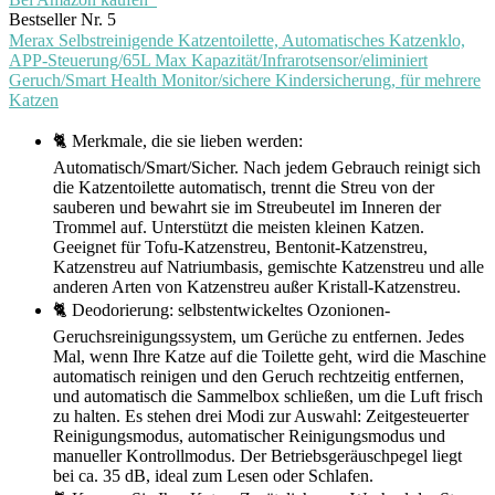
Bestseller Nr. 5
Merax Selbstreinigende Katzentoilette, Automatisches Katzenklo,
APP-Steuerung/65L Max Kapazität/Infrarotsensor/eliminiert
Geruch/Smart Health Monitor/sichere Kindersicherung, für mehrere
Katzen
🐈 Merkmale, die sie lieben werden:
Automatisch/Smart/Sicher. Nach jedem Gebrauch reinigt sich
die Katzentoilette automatisch, trennt die Streu von der
sauberen und bewahrt sie im Streubeutel im Inneren der
Trommel auf. Unterstützt die meisten kleinen Katzen.
Geeignet für Tofu-Katzenstreu, Bentonit-Katzenstreu,
Katzenstreu auf Natriumbasis, gemischte Katzenstreu und alle
anderen Arten von Katzenstreu außer Kristall-Katzenstreu.
🐈 Deodorierung: selbstentwickeltes Ozonionen-
Geruchsreinigungssystem, um Gerüche zu entfernen. Jedes
Mal, wenn Ihre Katze auf die Toilette geht, wird die Maschine
automatisch reinigen und den Geruch rechtzeitig entfernen,
und automatisch die Sammelbox schließen, um die Luft frisch
zu halten. Es stehen drei Modi zur Auswahl: Zeitgesteuerter
Reinigungsmodus, automatischer Reinigungsmodus und
manueller Kontrollmodus. Der Betriebsgeräuschpegel liegt
bei ca. 35 dB, ideal zum Lesen oder Schlafen.