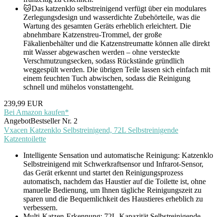
🐱Das katzenklo selbstreinigend verfügt über ein modulares
Zerlegungsdesign und wasserdichte Zubehörteile, was die
Wartung des gesamten Geräts erheblich erleichtert. Die
abnehmbare Katzenstreu-Trommel, der große
Fäkalienbehälter und die Katzenstreumatte können alle direkt
mit Wasser abgewaschen werden – ohne versteckte
Verschmutzungsecken, sodass Rückstände gründlich
weggespült werden. Die übrigen Teile lassen sich einfach mit
einem feuchten Tuch abwischen, sodass die Reinigung
schnell und mühelos vonstattengeht.
239,99 EUR
Bei Amazon kaufen*
Angebot
Bestseller Nr. 2
Vxacen Katzenklo Selbstreinigend, 72L Selbstreinigende
Katzentoilette
Intelligente Sensation und automatische Reinigung: Katzenklo
Selbstreinigend mit Schwerkraftsensor und Infrarot-Sensor,
das Gerät erkennt und startet den Reinigungsprozess
automatisch, nachdem das Haustier auf die Toilette ist, ohne
manuelle Bedienung, um Ihnen tägliche Reinigungszeit zu
sparen und die Bequemlichkeit des Haustieres erheblich zu
verbessern.
Multi-Katzen-Erkennung: 72L-Kapazität Selbstreinigende