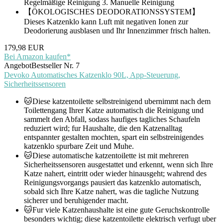
Regelmäßige Reinigung 3. Manuelle Reinigung
【ÖKOLOGISCHES DEODORATIONSSYSTEM】
Dieses Katzenklo kann Luft mit negativen Ionen zur
Deodorierung ausblasen und Ihr Innenzimmer frisch halten.
179,98 EUR
Bei Amazon kaufen*
Angebot
Bestseller Nr. 7
Devoko Automatisches Katzenklo 90L, App-Steuerung,
Sicherheitssensoren
🐱Diese katzentoilette selbstreinigend ubernimmt nach dem
Toilettengang Ihrer Katze automatisch die Reinigung und
sammelt den Abfall, sodass haufiges tagliches Schaufeln
reduziert wird; fur Haushalte, die den Katzenalltag
entspannter gestalten mochten, spart ein selbstreinigendes
katzenklo spurbare Zeit und Muhe.
🐱Diese automatische katzentoilette ist mit mehreren
Sicherheitssensoren ausgestattet und erkennt, wenn sich Ihre
Katze nahert, eintritt oder wieder hinausgeht; wahrend des
Reinigungsvorgangs pausiert das katzenklo automatisch,
sobald sich Ihre Katze nahert, was die tagliche Nutzung
sicherer und beruhigender macht.
🐱Fur viele Katzenhaushalte ist eine gute Geruchskontrolle
besonders wichtig; diese katzentoilette elektrisch verfugt uber