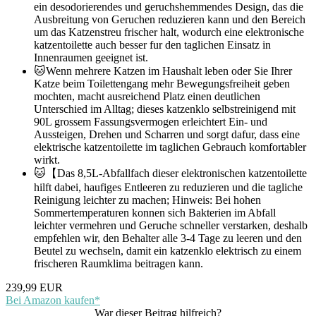
ein desodorierendes und geruchshemmendes Design, das die
Ausbreitung von Geruchen reduzieren kann und den Bereich
um das Katzenstreu frischer halt, wodurch eine elektronische
katzentoilette auch besser fur den taglichen Einsatz in
Innenraumen geeignet ist.
🐱Wenn mehrere Katzen im Haushalt leben oder Sie Ihrer
Katze beim Toilettengang mehr Bewegungsfreiheit geben
mochten, macht ausreichend Platz einen deutlichen
Unterschied im Alltag; dieses katzenklo selbstreinigend mit
90L grossem Fassungsvermogen erleichtert Ein- und
Aussteigen, Drehen und Scharren und sorgt dafur, dass eine
elektrische katzentoilette im taglichen Gebrauch komfortabler
wirkt.
🐱【Das 8,5L-Abfallfach dieser elektronischen katzentoilette
hilft dabei, haufiges Entleeren zu reduzieren und die tagliche
Reinigung leichter zu machen; Hinweis: Bei hohen
Sommertemperaturen konnen sich Bakterien im Abfall
leichter vermehren und Geruche schneller verstarken, deshalb
empfehlen wir, den Behalter alle 3-4 Tage zu leeren und den
Beutel zu wechseln, damit ein katzenklo elektrisch zu einem
frischeren Raumklima beitragen kann.
239,99 EUR
Bei Amazon kaufen*
War dieser Beitrag hilfreich?