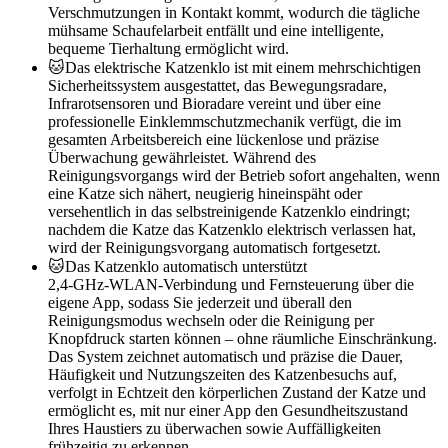
Verschmutzungen in Kontakt kommt, wodurch die tägliche
mühsame Schaufelarbeit entfällt und eine intelligente,
bequeme Tierhaltung ermöglicht wird.
🐱Das elektrische Katzenklo ist mit einem mehrschichtigen
Sicherheitssystem ausgestattet, das Bewegungsradare,
Infrarotsensoren und Bioradare vereint und über eine
professionelle Einklemmschutzmechanik verfügt, die im
gesamten Arbeitsbereich eine lückenlose und präzise
Überwachung gewährleistet. Während des
Reinigungsvorgangs wird der Betrieb sofort angehalten, wenn
eine Katze sich nähert, neugierig hineinspäht oder
versehentlich in das selbstreinigende Katzenklo eindringt;
nachdem die Katze das Katzenklo elektrisch verlassen hat,
wird der Reinigungsvorgang automatisch fortgesetzt.
🐱Das Katzenklo automatisch unterstützt
2,4‑GHz‑WLAN‑Verbindung und Fernsteuerung über die
eigene App, sodass Sie jederzeit und überall den
Reinigungsmodus wechseln oder die Reinigung per
Knopfdruck starten können – ohne räumliche Einschränkung.
Das System zeichnet automatisch und präzise die Dauer,
Häufigkeit und Nutzungszeiten des Katzenbesuchs auf,
verfolgt in Echtzeit den körperlichen Zustand der Katze und
ermöglicht es, mit nur einer App den Gesundheitszustand
Ihres Haustiers zu überwachen sowie Auffälligkeiten
frühzeitig zu erkennen.