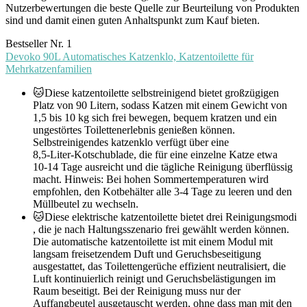
Nutzerbewertungen die beste Quelle zur Beurteilung von Produkten
sind und damit einen guten Anhaltspunkt zum Kauf bieten.
Bestseller Nr. 1
Devoko 90L Automatisches Katzenklo, Katzentoilette für
Mehrkatzenfamilien
🐱Diese katzentoilette selbstreinigend bietet großzügigen
Platz von 90 Litern, sodass Katzen mit einem Gewicht von
1,5 bis 10 kg sich frei bewegen, bequem kratzen und ein
ungestörtes Toilettenerlebnis genießen können.
Selbstreinigendes katzenklo verfügt über eine
8,5‑Liter‑Kotschublade, die für eine einzelne Katze etwa
10‑14 Tage ausreicht und die tägliche Reinigung überflüssig
macht. Hinweis: Bei hohen Sommertemperaturen wird
empfohlen, den Kotbehälter alle 3‑4 Tage zu leeren und den
Müllbeutel zu wechseln.
🐱Diese elektrische katzentoilette bietet drei Reinigungsmodi
, die je nach Haltungsszenario frei gewählt werden können.
Die automatische katzentoilette ist mit einem Modul mit
langsam freisetzendem Duft und Geruchsbeseitigung
ausgestattet, das Toilettengerüche effizient neutralisiert, die
Luft kontinuierlich reinigt und Geruchsbelästigungen im
Raum beseitigt. Bei der Reinigung muss nur der
Auffangbeutel ausgetauscht werden, ohne dass man mit den