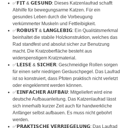
✅𝗙𝗜𝗧 & 𝗚𝗘𝗦𝗨𝗡𝗗: Dieses Katzenlaufrad schafft
Abhilfe für bewegungsarme Katzen. Für ein
gesundes Leben durch die Vorbeugung
verkümmerter Muskeln und Fettleibigkeit.
✅𝗥𝗢𝗕𝗨𝗦𝗧 & 𝗟𝗔𝗡𝗚𝗟𝗘𝗕𝗜𝗚: Ein Qualitätsmerkmal
beinhaltet die stabile Holzkonstruktion, welches das
Rad standfest und absolut sicher zur Benutzung
macht. Die Kratzoberfläche besteht aus
widerspenstigem Kratzmaterial.
✅𝗟𝗘𝗜𝗦𝗘 & 𝗦𝗜𝗖𝗛𝗘𝗥: Geschmeidige Rollen sorgen
für einen sehr niedrigen Geräuschpegel. Das Laufrad
ist so konstruiert, dass Pfoten praktisch nicht verletzt
oder eingeklemmt werden können.
✅𝗘𝗜𝗡𝗙𝗔𝗖𝗛𝗘𝗥 𝗔𝗨𝗙𝗕𝗔𝗨: Mitgeliefert wird eine
deutsche Aufbauanleitung. Das Katzenlaufrad lässt
sich innerhalb kurzer Zeit auch für handwerkliche
Anfänger selbst aufbauen. Es muss nicht gebohrt
werden.
✅𝗣𝗥𝗔𝗞𝗧𝗜𝗦𝗖𝗛𝗘 𝗩𝗘𝗥𝗥𝗜𝗘𝗚𝗘𝗟𝗨𝗡𝗚: Das Laufrad