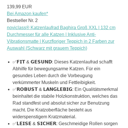
139,99 EUR
Bei Amazon kaufen*
Bestseller Nr. 2
noviclass® Katzenlaufrad Baghira Groß XXL | 132 cm
Durchmesser für alle Katzen | Inklusive Anti-
Vibrationsmatte | Kurzfloriger Teppich in 2 Farben zur
Auswahl (Schwarz mit grauem Teppich)
✅𝗙𝗜𝗧 & 𝗚𝗘𝗦𝗨𝗡𝗗: Dieses Katzenlaufrad schafft
Abhilfe für bewegungsarme Katzen. Für ein
gesundes Leben durch die Vorbeugung
verkümmerter Muskeln und Fettleibigkeit.
✅𝗥𝗢𝗕𝗨𝗦𝗧 & 𝗟𝗔𝗡𝗚𝗟𝗘𝗕𝗜𝗚: Ein Qualitätsmerkmal
beinhaltet die stabile Holzkonstruktion, welches das
Rad standfest und absolut sicher zur Benutzung
macht. Die Kratzoberfläche besteht aus
widerspenstigem Kratzmaterial.
✅𝗟𝗘𝗜𝗦𝗘 & 𝗦𝗜𝗖𝗛𝗘𝗥: Geschmeidige Rollen sorgen