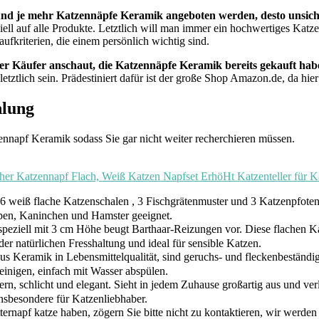
nd je mehr Katzennäpfe Keramik angeboten werden, desto unsicher
piell auf alle Produkte. Letztlich will man immer ein hochwertiges Kat
kriterien, die einem persönlich wichtig sind.
rer Käufer anschaut, die Katzennäpfe Keramik bereits gekauft hab
etztlich sein. Prädestiniert dafür ist der große Shop Amazon.de, da h
hlung
ennapf Keramik sodass Sie gar nicht weiter recherchieren müssen.
her Katzennapf Flach, Weiß Katzen Napfset ErhöHt Katzenteller für Ka
weiß flache Katzenschalen , 3 Fischgrätenmuster und 3 Katzenpfotenm
lpen, Kaninchen und Hamster geeignet.
ziell mit 3 cm Höhe beugt Barthaar-Reizungen vor. Diese flachen Ka
er natürlichen Fresshaltung und ideal für sensible Katzen.
ramik in Lebensmittelqualität, sind geruchs- und fleckenbeständig,
reinigen, einfach mit Wasser abspülen.
schlicht und elegant. Sieht in jedem Zuhause großartig aus und verle
nsbesondere für Katzenliebhaber.
apf katze haben, zögern Sie bitte nicht zu kontaktieren, wir werden e