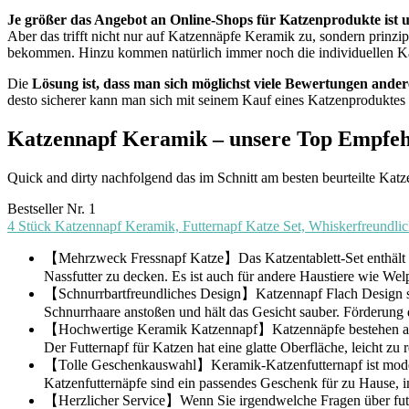
Je größer das Angebot an Online-Shops für Katzenprodukte ist u
Aber das trifft nicht nur auf Katzennäpfe Keramik zu, sondern prinzi
bekommen. Hinzu kommen natürlich immer noch die individuellen Kauf
Die
Lösung ist, dass man sich möglichst viele Bewertungen ande
desto sicherer kann man sich mit seinem Kauf eines Katzenproduktes l
Katzennapf Keramik – unsere Top Empfe
Quick and dirty nachfolgend das im Schnitt am besten beurteilte Katz
Bestseller Nr. 1
4 Stück Katzennapf Keramik, Futternapf Katze Set, Whiskerfreundlic
【Mehrzweck Fressnapf Katze】Das Katzentablett-Set enthält 6 
Nassfutter zu decken. Es ist auch für andere Haustiere wie We
【Schnurrbartfreundliches Design】Katzennapf Flach Design spe
Schnurrhaare anstoßen und hält das Gesicht sauber. Förderung d
【Hochwertige Keramik Katzennapf】Katzennäpfe bestehen aus Ke
Der Futternapf für Katzen hat eine glatte Oberfläche, leicht zu 
【Tolle Geschenkauswahl】Keramik-Katzenfutternapf ist modern, 
Katzenfutternäpfe sind ein passendes Geschenk für zu Hause, i
【Herzlicher Service】Wenn Sie irgendwelche Fragen über futtern