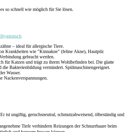
s so schnell wie möglich für Sie lösen.
, Hygienisch
ne – ideal für allergische Tiere.
on Krankheiten wie "Kinnakne" (feline Akne), Hautpilz
 Verbindung gebracht werden.
ch für Katzen und trägt zu ihrem Wohlbefinden bei. Die glatte
rd die Bakterienbildung vermindert. Spülmaschinengeeignet.
oder Wasser.
ohne Nackenverspannungen.
r ist ungiftig, geruchsneutral, schmutzabweisend, ölbeständig und
 angenehme Tiefe verhindern Reizungen der Schnurrhaare beim
natürlich und bequem fressen können.