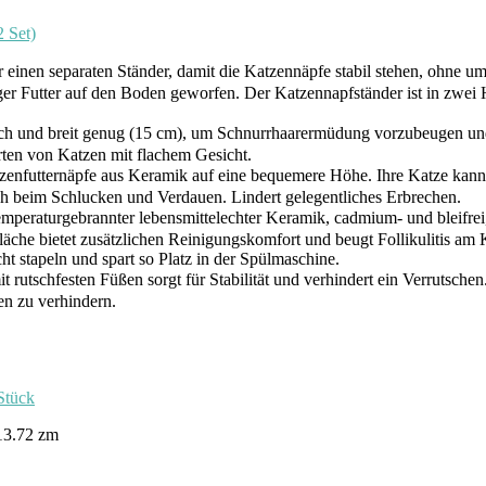
 Set)
einen separaten Ständer, damit die Katzennäpfe stabil stehen, ohne u
r Futter auf den Boden geworfen. Der Katzennapfständer ist in zwei 
 und breit genug (15 cm), um Schnurrhaarermüdung vorzubeugen und es
 Arten von Katzen mit flachem Gesicht.
futternäpfe aus Keramik auf eine bequemere Höhe. Ihre Katze kann 
ch beim Schlucken und Verdauen. Lindert gelegentliches Erbrechen.
mperaturgebrannter lebensmittelechter Keramik, cadmium- und bleifrei
läche bietet zusätzlichen Reinigungskomfort und beugt Follikulitis am
cht stapeln und spart so Platz in der Spülmaschine.
rutschfesten Füßen sorgt für Stabilität und verhindert ein Verrutschen.
en zu verhindern.
Stück
13.72 zm