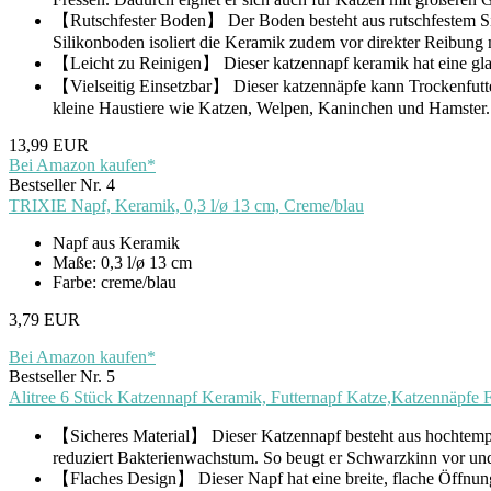
【Rutschfester Boden】 Der Boden besteht aus rutschfestem Silik
Silikonboden isoliert die Keramik zudem vor direkter Reibung 
【Leicht zu Reinigen】 Dieser katzennapf keramik hat eine glatte,
【Vielseitig Einsetzbar】 Dieser katzennäpfe kann Trockenfutte
kleine Haustiere wie Katzen, Welpen, Kaninchen und Hamster. D
13,99 EUR
Bei Amazon kaufen*
Bestseller Nr. 4
TRIXIE Napf, Keramik, 0,3 l/ø 13 cm, Creme/blau
Napf aus Keramik
Maße: 0,3 l/ø 13 cm
Farbe: creme/blau
3,79 EUR
Bei Amazon kaufen*
Bestseller Nr. 5
Alitree 6 Stück Katzennapf Keramik, Futternapf Katze,Katzennäpfe 
【Sicheres Material】 Dieser Katzennapf besteht aus hochtempera
reduziert Bakterienwachstum. So beugt er Schwarzkinn vor und 
【Flaches Design】 Dieser Napf hat eine breite, flache Öffnu