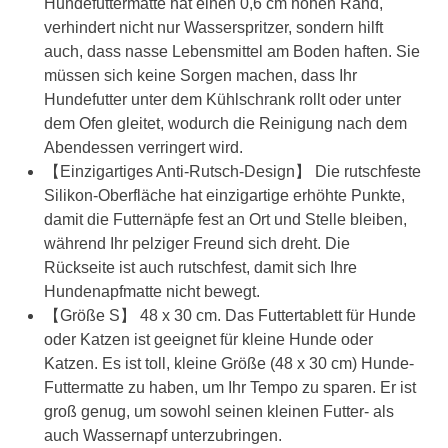
Hundefuttermatte hat einen 0,6 cm hohen Rand,
verhindert nicht nur Wasserspritzer, sondern hilft
auch, dass nasse Lebensmittel am Boden haften. Sie
müssen sich keine Sorgen machen, dass Ihr
Hundefutter unter dem Kühlschrank rollt oder unter
dem Ofen gleitet, wodurch die Reinigung nach dem
Abendessen verringert wird.
【Einzigartiges Anti-Rutsch-Design】 Die rutschfeste
Silikon-Oberfläche hat einzigartige erhöhte Punkte,
damit die Futternäpfe fest an Ort und Stelle bleiben,
während Ihr pelziger Freund sich dreht. Die
Rückseite ist auch rutschfest, damit sich Ihre
Hundenapfmatte nicht bewegt.
【Größe S】 48 x 30 cm. Das Futtertablett für Hunde
oder Katzen ist geeignet für kleine Hunde oder
Katzen. Es ist toll, kleine Größe (48 x 30 cm) Hunde-
Futtermatte zu haben, um Ihr Tempo zu sparen. Er ist
groß genug, um sowohl seinen kleinen Futter- als
auch Wassernapf unterzubringen.