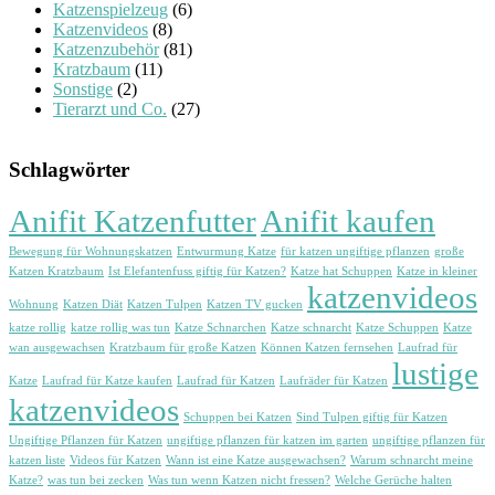
Katzenspielzeug
(6)
Katzenvideos
(8)
Katzenzubehör
(81)
Kratzbaum
(11)
Sonstige
(2)
Tierarzt und Co.
(27)
Schlagwörter
Anifit Katzenfutter
Anifit kaufen
Bewegung für Wohnungskatzen
Entwurmung Katze
für katzen ungiftige pflanzen
große
Katzen Kratzbaum
Ist Elefantenfuss giftig für Katzen?
Katze hat Schuppen
Katze in kleiner
katzenvideos
Wohnung
Katzen Diät
Katzen Tulpen
Katzen TV gucken
katze rollig
katze rollig was tun
Katze Schnarchen
Katze schnarcht
Katze Schuppen
Katze
wan ausgewachsen
Kratzbaum für große Katzen
Können Katzen fernsehen
Laufrad für
lustige
Katze
Laufrad für Katze kaufen
Laufrad für Katzen
Laufräder für Katzen
katzenvideos
Schuppen bei Katzen
Sind Tulpen giftig für Katzen
Ungiftige Pflanzen für Katzen
ungiftige pflanzen für katzen im garten
ungiftige pflanzen für
katzen liste
Videos für Katzen
Wann ist eine Katze ausgewachsen?
Warum schnarcht meine
Katze?
was tun bei zecken
Was tun wenn Katzen nicht fressen?
Welche Gerüche halten