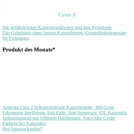
Cyrus S
Beitragsnavigation
Vorheriger
Die gefährlichsten Katzenkrankheiten und ihre Symptome
Beitrag:
Nächster
Das Geheimnis eines langen Katzenlebens: Gesundheitsstrategien
Beitrag:
für Freigänger
Produkt des Monats*
Amicura Cura 2 Selbstreinigende Katzentoilette, 360-Grad-
Erkennung Intelligente Anti-Falle, App-Steuerung, 65L Katzenklo
Selbstreinigend mit Offenem Dachfenster, Anti-Odor Große
Elektrisches Katzenklo
Bei Amazon kaufen*