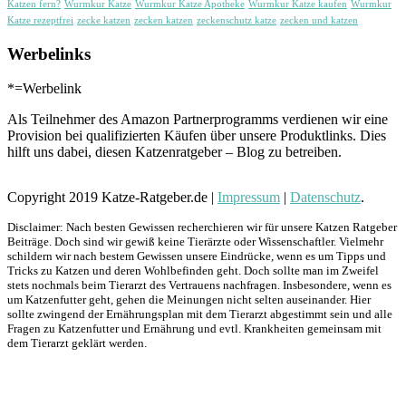
Katzen fern?
Wurmkur Katze
Wurmkur Katze Apotheke
Wurmkur Katze kaufen
Wurmkur
Katze rezeptfrei
zecke katzen
zecken katzen
zeckenschutz katze
zecken und katzen
Werbelinks
*=Werbelink
Als Teilnehmer des Amazon Partnerprogramms verdienen wir eine
Provision bei qualifizierten Käufen über unsere Produktlinks. Dies
hilft uns dabei, diesen Katzenratgeber – Blog zu betreiben.
Copyright 2019 Katze-Ratgeber.de |
Impressum
|
Datenschutz
.
Disclaimer: Nach besten Gewissen recherchieren wir für unsere Katzen Ratgeber
Beiträge. Doch sind wir gewiß keine Tierärzte oder Wissenschaftler. Vielmehr
schildern wir nach bestem Gewissen unsere Eindrücke, wenn es um Tipps und
Tricks zu Katzen und deren Wohlbefinden geht. Doch sollte man im Zweifel
stets nochmals beim Tierarzt des Vertrauens nachfragen. Insbesondere, wenn es
um Katzenfutter geht, gehen die Meinungen nicht selten auseinander. Hier
sollte zwingend der Ernährungsplan mit dem Tierarzt abgestimmt sein und alle
Fragen zu Katzenfutter und Ernährung und evtl. Krankheiten gemeinsam mit
dem Tierarzt geklärt werden.