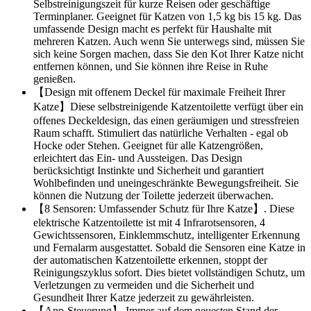
Selbstreinigungszeit für kurze Reisen oder geschäftige
Terminplaner. Geeignet für Katzen von 1,5 kg bis 15 kg. Das
umfassende Design macht es perfekt für Haushalte mit
mehreren Katzen. Auch wenn Sie unterwegs sind, müssen Sie
sich keine Sorgen machen, dass Sie den Kot Ihrer Katze nicht
entfernen können, und Sie können ihre Reise in Ruhe
genießen.
【Design mit offenem Deckel für maximale Freiheit Ihrer
Katze】Diese selbstreinigende Katzentoilette verfügt über ein
offenes Deckeldesign, das einen geräumigen und stressfreien
Raum schafft. Stimuliert das natürliche Verhalten - egal ob
Hocke oder Stehen. Geeignet für alle Katzengrößen,
erleichtert das Ein- und Aussteigen. Das Design
berücksichtigt Instinkte und Sicherheit und garantiert
Wohlbefinden und uneingeschränkte Bewegungsfreiheit. Sie
können die Nutzung der Toilette jederzeit überwachen.
【8 Sensoren: Umfassender Schutz für Ihre Katze】. Diese
elektrische Katzentoilette ist mit 4 Infrarotsensoren, 4
Gewichtssensoren, Einklemmschutz, intelligenter Erkennung
und Fernalarm ausgestattet. Sobald die Sensoren eine Katze in
der automatischen Katzentoilette erkennen, stoppt der
Reinigungszyklus sofort. Dies bietet vollständigen Schutz, um
Verletzungen zu vermeiden und die Sicherheit und
Gesundheit Ihrer Katze jederzeit zu gewährleisten.
【App-Steuerung】 Immer auf dem neuesten Stand der