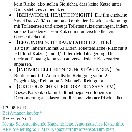
kein Risiko, also stellen Sie sicher, dass keine Katze unter
Druck steht, es zu benutzen.
【BEHAVIORAL HEALTH INSIGHT】Die firmeneigene
SmartTrack-2.0-Technologie kombiniert Gewichtserkennung
mit Toilettenzeit und erzeugt Toilettenaufzeichnungen, indem
sie die Toilettenzeit von Katzen mit unterschiedlichem
Gewicht erkennt.
【ERGONOMISCHE RAUMFAHRTTECHNIK】
18"x18" Innenraum mit 63 Litern Toilettenfläche (Platz für 8-
20 Pfund Katzen) und 9,5 Litern Müllablagerung. Der
niedrige Eingang kann sich an verschiedene Katzenarten
anpassen.
【INDIVIDUELLE REINIGUNGSLÖSUNGEN】Drei
Betriebsmodi: 1. Automatische Reinigung sofort 2.
Regelmäßige Reinigung 3. Manuelle Reinigung
【ÖKOLOGISCHES DEODORATIONSSYSTEM】
Dieses Katzenklo kann Luft mit negativen Ionen zur
Deodorierung ausblasen und Ihr Innenzimmer frisch halten.
179,98 EUR
Bei Amazon kaufen*
Bestseller Nr. 4
Merax Selbstreinigende Katzentoilette, Automatisches Katzenklo,
APP-Steuerung/65L Max Kapazität/Infrarotsensor/eliminiert