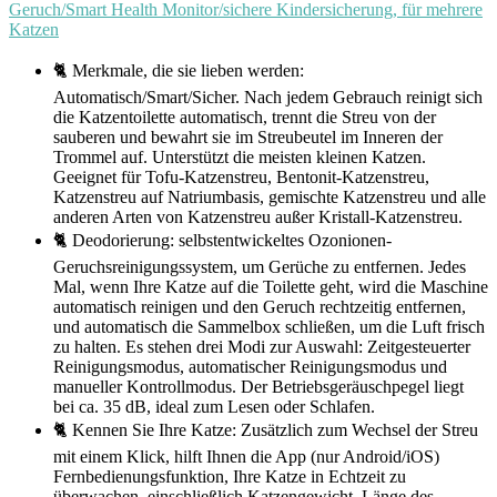
Geruch/Smart Health Monitor/sichere Kindersicherung, für mehrere
Katzen
🐈 Merkmale, die sie lieben werden:
Automatisch/Smart/Sicher. Nach jedem Gebrauch reinigt sich
die Katzentoilette automatisch, trennt die Streu von der
sauberen und bewahrt sie im Streubeutel im Inneren der
Trommel auf. Unterstützt die meisten kleinen Katzen.
Geeignet für Tofu-Katzenstreu, Bentonit-Katzenstreu,
Katzenstreu auf Natriumbasis, gemischte Katzenstreu und alle
anderen Arten von Katzenstreu außer Kristall-Katzenstreu.
🐈 Deodorierung: selbstentwickeltes Ozonionen-
Geruchsreinigungssystem, um Gerüche zu entfernen. Jedes
Mal, wenn Ihre Katze auf die Toilette geht, wird die Maschine
automatisch reinigen und den Geruch rechtzeitig entfernen,
und automatisch die Sammelbox schließen, um die Luft frisch
zu halten. Es stehen drei Modi zur Auswahl: Zeitgesteuerter
Reinigungsmodus, automatischer Reinigungsmodus und
manueller Kontrollmodus. Der Betriebsgeräuschpegel liegt
bei ca. 35 dB, ideal zum Lesen oder Schlafen.
🐈 Kennen Sie Ihre Katze: Zusätzlich zum Wechsel der Streu
mit einem Klick, hilft Ihnen die App (nur Android/iOS)
Fernbedienungsfunktion, Ihre Katze in Echtzeit zu
überwachen, einschließlich Katzengewicht, Länge des