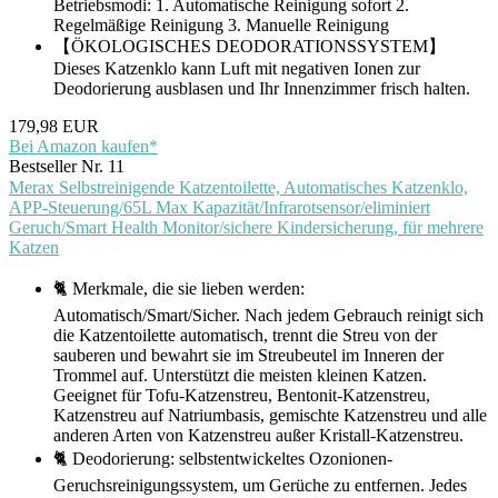
Betriebsmodi: 1. Automatische Reinigung sofort 2.
Regelmäßige Reinigung 3. Manuelle Reinigung
【ÖKOLOGISCHES DEODORATIONSSYSTEM】
Dieses Katzenklo kann Luft mit negativen Ionen zur
Deodorierung ausblasen und Ihr Innenzimmer frisch halten.
179,98 EUR
Bei Amazon kaufen*
Bestseller Nr. 11
Merax Selbstreinigende Katzentoilette, Automatisches Katzenklo,
APP-Steuerung/65L Max Kapazität/Infrarotsensor/eliminiert
Geruch/Smart Health Monitor/sichere Kindersicherung, für mehrere
Katzen
🐈 Merkmale, die sie lieben werden:
Automatisch/Smart/Sicher. Nach jedem Gebrauch reinigt sich
die Katzentoilette automatisch, trennt die Streu von der
sauberen und bewahrt sie im Streubeutel im Inneren der
Trommel auf. Unterstützt die meisten kleinen Katzen.
Geeignet für Tofu-Katzenstreu, Bentonit-Katzenstreu,
Katzenstreu auf Natriumbasis, gemischte Katzenstreu und alle
anderen Arten von Katzenstreu außer Kristall-Katzenstreu.
🐈 Deodorierung: selbstentwickeltes Ozonionen-
Geruchsreinigungssystem, um Gerüche zu entfernen. Jedes