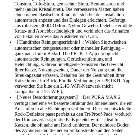
Tonstreu, Tofu-Streu, gemischter Streu, Bentonitstreu und
mehr (außer Kristallstreu). Die verbesserten Matten haben
einen neuen elastischen Rand, der sich bei der Installation
automatisch anpasst und das Einlegen erleichtert. Gefertigt
aus robustem 300D Oxford-Nylon-Gewebe, bietet sie erhöhte
Kratz- und Abriebbeständigkeit und verhindert das Anhaften
von Fäkalien sowie das Austreten von Urin.
【Handfreies Reinigungserlebnis】: Wählen Sie zwischen
automatischer, zeitgesteuerter oder manueller Reinigung –
ganz nach Ihrem Bedarf. Die PETKIT App ermöglicht
automatische Reinigungen, Geruchsentfernung und
Beleuchtung, während intelligente Sensoren das Gewicht
Ihrer Katze, Nutzungszeiten, Dauer der Nutzung und die
Streukapazität erfassen. Behalten Sie die Gesundheit Ihrer
Katze immer im Blick. Für die Verbindung zur PETKIT App
verwenden Sie bitte ein 2.4G WiFi-Netzwerk (nicht
kompatibel mit 5G WiFi).
【Neues Desodorierungssystem】: Der PURA MAX 2
verfügt über eine verbesserte Struktur des Inneneimers, die ein
Auslaufen in alle Richtungen verhindert. Der neu entwickelte
Rock-Deflektor passt perfekt zu den Tri-Proof-Pads, wodurch
der Urin zuverlässig in die Pads geleitet wird – ideal für
Katzen, die oft nahe am Rand urinieren. Der nahtlose Boden
des Zylinders und die neuen Silikonstreifen an den Seiten