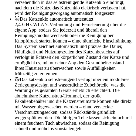
versehentlich in das selbstreinigende Katzenklo eindringt;
nachdem die Katze das Katzenklo elektrisch verlassen hat,
wird der Reinigungsvorgang automatisch fortgesetzt.
🐱Das Katzenklo automatisch unterstützt
2,4‑GHz‑WLAN‑Verbindung und Fernsteuerung über die
eigene App, sodass Sie jederzeit und überall den
Reinigungsmodus wechseln oder die Reinigung per
Knopfdruck starten können – ohne räumliche Einschränkung.
Das System zeichnet automatisch und präzise die Dauer,
Häufigkeit und Nutzungszeiten des Katzenbesuchs auf,
verfolgt in Echtzeit den körperlichen Zustand der Katze und
ermöglicht es, mit nur einer App den Gesundheitszustand
Ihres Haustiers zu überwachen sowie Auffälligkeiten
frühzeitig zu erkennen.
🐱Das katzenklo selbstreinigend verfügt über ein modulares
Zerlegungsdesign und wasserdichte Zubehörteile, was die
Wartung des gesamten Geräts erheblich erleichtert. Die
abnehmbare Katzenstreu-Trommel, der große
Fäkalienbehälter und die Katzenstreumatte können alle direkt
mit Wasser abgewaschen werden – ohne versteckte
Verschmutzungsecken, sodass Rückstände gründlich
weggespült werden. Die übrigen Teile lassen sich einfach mit
einem feuchten Tuch abwischen, sodass die Reinigung
schnell und mühelos vonstattengeht.