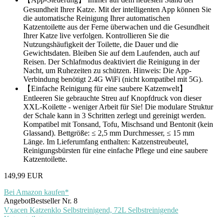
Gesundheit Ihrer Katze. Mit der intelligenten App können Sie
die automatische Reinigung Ihrer automatischen
Katzentoilette aus der Ferne überwachen und die Gesundheit
Ihrer Katze live verfolgen. Kontrollieren Sie die
Nutzungshäufigkeit der Toilette, die Dauer und die
Gewichtsdaten. Bleiben Sie auf dem Laufenden, auch auf
Reisen. Der Schlafmodus deaktiviert die Reinigung in der
Nacht, um Ruhezeiten zu schützen. Hinweis: Die App-
Verbindung benötigt 2.4G WiFi (nicht kompatibel mit 5G).
【Einfache Reinigung für eine saubere Katzenwelt】
Entleeren Sie gebrauchte Streu auf Knopfdruck von dieser
XXL-Koilette - weniger Arbeit für Sie! Die modulare Struktur
der Schale kann in 3 Schritten zerlegt und gereinigt werden.
Kompatibel mit Tonsand, Tofu, Mischsand und Bentonit (kein
Glassand). Bettgröße: ≤ 2,5 mm Durchmesser, ≤ 15 mm
Länge. Im Lieferumfang enthalten: Katzenstreubeutel,
Reinigungsbürsten für eine einfache Pflege und eine saubere
Katzentoilette.
149,99 EUR
Bei Amazon kaufen*
Angebot
Bestseller Nr. 8
Vxacen Katzenklo Selbstreinigend, 72L Selbstreinigende