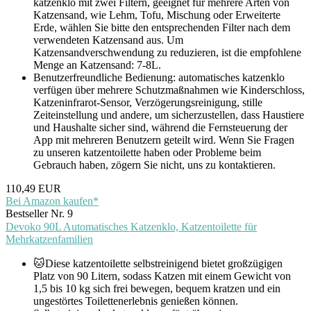
katzenklo mit zwei Filtern, geeignet für mehrere Arten von
Katzensand, wie Lehm, Tofu, Mischung oder Erweiterte
Erde, wählen Sie bitte den entsprechenden Filter nach dem
verwendeten Katzensand aus. Um
Katzensandverschwendung zu reduzieren, ist die empfohlene
Menge an Katzensand: 7-8L.
Benutzerfreundliche Bedienung: automatisches katzenklo
verfügen über mehrere Schutzmaßnahmen wie Kinderschloss,
Katzeninfrarot-Sensor, Verzögerungsreinigung, stille
Zeiteinstellung und andere, um sicherzustellen, dass Haustiere
und Haushalte sicher sind, während die Fernsteuerung der
App mit mehreren Benutzern geteilt wird. Wenn Sie Fragen
zu unseren katzentoilette haben oder Probleme beim
Gebrauch haben, zögern Sie nicht, uns zu kontaktieren.
110,49 EUR
Bei Amazon kaufen*
Bestseller Nr. 9
Devoko 90L Automatisches Katzenklo, Katzentoilette für
Mehrkatzenfamilien
🐱Diese katzentoilette selbstreinigend bietet großzügigen
Platz von 90 Litern, sodass Katzen mit einem Gewicht von
1,5 bis 10 kg sich frei bewegen, bequem kratzen und ein
ungestörtes Toilettenerlebnis genießen können.