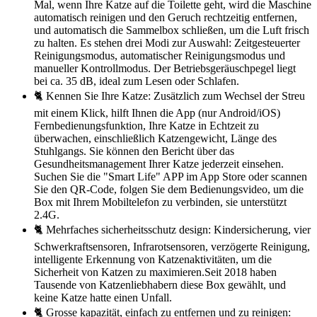
Mal, wenn Ihre Katze auf die Toilette geht, wird die Maschine
automatisch reinigen und den Geruch rechtzeitig entfernen,
und automatisch die Sammelbox schließen, um die Luft frisch
zu halten. Es stehen drei Modi zur Auswahl: Zeitgesteuerter
Reinigungsmodus, automatischer Reinigungsmodus und
manueller Kontrollmodus. Der Betriebsgeräuschpegel liegt
bei ca. 35 dB, ideal zum Lesen oder Schlafen.
🐈 Kennen Sie Ihre Katze: Zusätzlich zum Wechsel der Streu
mit einem Klick, hilft Ihnen die App (nur Android/iOS)
Fernbedienungsfunktion, Ihre Katze in Echtzeit zu
überwachen, einschließlich Katzengewicht, Länge des
Stuhlgangs. Sie können den Bericht über das
Gesundheitsmanagement Ihrer Katze jederzeit einsehen.
Suchen Sie die "Smart Life" APP im App Store oder scannen
Sie den QR-Code, folgen Sie dem Bedienungsvideo, um die
Box mit Ihrem Mobiltelefon zu verbinden, sie unterstützt
2.4G.
🐈 Mehrfaches sicherheitsschutz design: Kindersicherung, vier
Schwerkraftsensoren, Infrarotsensoren, verzögerte Reinigung,
intelligente Erkennung von Katzenaktivitäten, um die
Sicherheit von Katzen zu maximieren.Seit 2018 haben
Tausende von Katzenliebhabern diese Box gewählt, und
keine Katze hatte einen Unfall.
🐈 Grosse kapazität, einfach zu entfernen und zu reinigen: