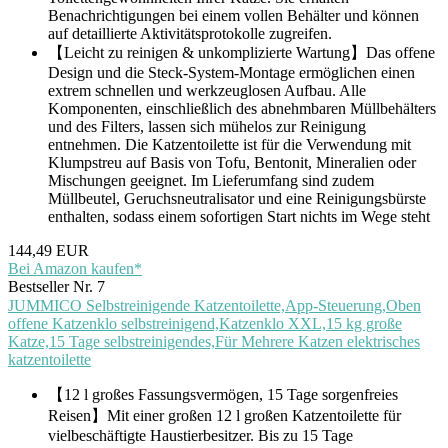
Benachrichtigungen bei einem vollen Behälter und können
auf detaillierte Aktivitätsprotokolle zugreifen.
【Leicht zu reinigen & unkomplizierte Wartung】Das offene
Design und die Steck-System-Montage ermöglichen einen
extrem schnellen und werkzeuglosen Aufbau. Alle
Komponenten, einschließlich des abnehmbaren Müllbehälters
und des Filters, lassen sich mühelos zur Reinigung
entnehmen. Die Katzentoilette ist für die Verwendung mit
Klumpstreu auf Basis von Tofu, Bentonit, Mineralien oder
Mischungen geeignet. Im Lieferumfang sind zudem
Müllbeutel, Geruchsneutralisator und eine Reinigungsbürste
enthalten, sodass einem sofortigen Start nichts im Wege steht
144,49 EUR
Bei Amazon kaufen*
Bestseller Nr. 7
JUMMICO Selbstreinigende Katzentoilette,App-Steuerung,Oben
offene Katzenklo selbstreinigend,Katzenklo XXL,15 kg große
Katze,15 Tage selbstreinigendes,Für Mehrere Katzen elektrisches
katzentoilette
【12 l großes Fassungsvermögen, 15 Tage sorgenfreies
Reisen】Mit einer großen 12 l großen Katzentoilette für
vielbeschäftigte Haustierbesitzer. Bis zu 15 Tage