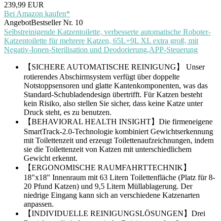
239,99 EUR
Bei Amazon kaufen*
Angebot
Bestseller Nr. 10
Selbstreinigende Katzentoilette, verbesserte automatische Roboter-
Katzentoilette für mehrere Katzen, 65L+9L XL extra groß, mit
Negativ-Ionen-Sterilisation und Deodorierung,APP-Steuerung
【SICHERE AUTOMATISCHE REINIGUNG】 Unser
rotierendes Abschirmsystem verfügt über doppelte
Notstoppsensoren und glatte Kantenkomponenten, was das
Standard-Schubladendesign übertrifft. Für Katzen besteht
kein Risiko, also stellen Sie sicher, dass keine Katze unter
Druck steht, es zu benutzen.
【BEHAVIORAL HEALTH INSIGHT】Die firmeneigene
SmartTrack-2.0-Technologie kombiniert Gewichtserkennung
mit Toilettenzeit und erzeugt Toilettenaufzeichnungen, indem
sie die Toilettenzeit von Katzen mit unterschiedlichem
Gewicht erkennt.
【ERGONOMISCHE RAUMFAHRTTECHNIK】
18"x18" Innenraum mit 63 Litern Toilettenfläche (Platz für 8-
20 Pfund Katzen) und 9,5 Litern Müllablagerung. Der
niedrige Eingang kann sich an verschiedene Katzenarten
anpassen.
【INDIVIDUELLE REINIGUNGSLÖSUNGEN】Drei