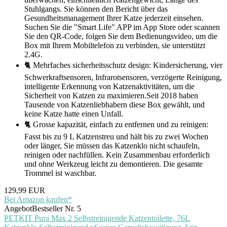
Stuhlgangs. Sie können den Bericht über das
Gesundheitsmanagement Ihrer Katze jederzeit einsehen.
Suchen Sie die "Smart Life" APP im App Store oder scannen
Sie den QR-Code, folgen Sie dem Bedienungsvideo, um die
Box mit Ihrem Mobiltelefon zu verbinden, sie unterstützt
2.4G.
🐈 Mehrfaches sicherheitsschutz design: Kindersicherung, vier
Schwerkraftsensoren, Infrarotsensoren, verzögerte Reinigung,
intelligente Erkennung von Katzenaktivitäten, um die
Sicherheit von Katzen zu maximieren.Seit 2018 haben
Tausende von Katzenliebhabern diese Box gewählt, und
keine Katze hatte einen Unfall.
🐈 Grosse kapazität, einfach zu entfernen und zu reinigen:
Fasst bis zu 9 L Katzenstreu und hält bis zu zwei Wochen
oder länger, Sie müssen das Katzenklo nicht schaufeln,
reinigen oder nachfüllen. Kein Zusammenbau erforderlich
und ohne Werkzeug leicht zu demontieren. Die gesamte
Trommel ist waschbar.
129,99 EUR
Bei Amazon kaufen*
Angebot
Bestseller Nr. 5
PETKIT Pura Max 2 Selbstreinigende Katzentoilette, 76L