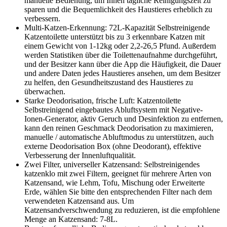
manuelle Bedienung, um Ihnen tägliche Reinigungszeit zu
sparen und die Bequemlichkeit des Haustieres erheblich zu
verbessern.
Multi-Katzen-Erkennung: 72L-Kapazität Selbstreinigende
Katzentoilette unterstützt bis zu 3 erkennbare Katzen mit
einem Gewicht von 1-12kg oder 2,2-26,5 Pfund. Außerdem
werden Statistiken über die Toilettenaufnahme durchgeführt,
und der Besitzer kann über die App die Häufigkeit, die Dauer
und andere Daten jedes Haustieres ansehen, um dem Besitzer
zu helfen, den Gesundheitszustand des Haustieres zu
überwachen.
Starke Deodorisation, frische Luft: Katzentoilette
Selbstreinigend eingebautes Abluftsystem mit Negative-
Ionen-Generator, aktiv Geruch und Desinfektion zu entfernen,
kann den reinen Geschmack Deodorisation zu maximieren,
manuelle / automatische Abluftmodus zu unterstützen, auch
externe Deodorisation Box (ohne Deodorant), effektive
Verbesserung der Innenluftqualität.
Zwei Filter, universeller Katzensand: Selbstreinigendes
katzenklo mit zwei Filtern, geeignet für mehrere Arten von
Katzensand, wie Lehm, Tofu, Mischung oder Erweiterte
Erde, wählen Sie bitte den entsprechenden Filter nach dem
verwendeten Katzensand aus. Um
Katzensandverschwendung zu reduzieren, ist die empfohlene
Menge an Katzensand: 7-8L.