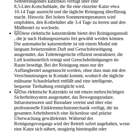
Selbstreinigendes katzenklo verfügt über eine
8,5‑Liter‑Kotschublade, die für eine einzelne Katze etwa
10‑14 Tage ausreicht und die tägliche Reinigung überflüssig
macht. Hinweis: Bei hohen Sommertemperaturen wird
empfohlen, den Kotbehälter alle 3‑4 Tage zu leeren und den
Müllbeutel zu wechseln.
🐱Diese elektrische katzentoilette bietet drei Reinigungsmodi
, die je nach Haltungsszenario frei gewählt werden können.
Die automatische katzentoilette ist mit einem Modul mit
langsam freisetzendem Duft und Geruchsbeseitigung
ausgestattet, das Toilettengerüche effizient neutralisiert, die
Luft kontinuierlich reinigt und Geruchsbelästigungen im
Raum beseitigt. Bei der Reinigung muss nur der
Auffangbeutel ausgetauscht werden, ohne dass man mit den
Verschmutzungen in Kontakt kommt, wodurch die tägliche
mühsame Schaufelarbeit entfällt und eine intelligente,
bequeme Tierhaltung ermöglicht wird.
🐱Das elektrische Katzenklo ist mit einem mehrschichtigen
Sicherheitssystem ausgestattet, das Bewegungsradare,
Infrarotsensoren und Bioradare vereint und über eine
professionelle Einklemmschutzmechanik verfügt, die im
gesamten Arbeitsbereich eine lückenlose und präzise
Überwachung gewährleistet. Während des
Reinigungsvorgangs wird der Betrieb sofort angehalten, wenn
eine Katze sich nähert, neugierig hineinspäht oder