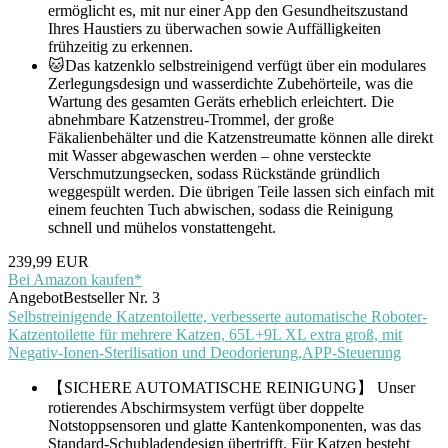
ermöglicht es, mit nur einer App den Gesundheitszustand
Ihres Haustiers zu überwachen sowie Auffälligkeiten
frühzeitig zu erkennen.
🐱Das katzenklo selbstreinigend verfügt über ein modulares
Zerlegungsdesign und wasserdichte Zubehörteile, was die
Wartung des gesamten Geräts erheblich erleichtert. Die
abnehmbare Katzenstreu-Trommel, der große
Fäkalienbehälter und die Katzenstreumatte können alle direkt
mit Wasser abgewaschen werden – ohne versteckte
Verschmutzungsecken, sodass Rückstände gründlich
weggespült werden. Die übrigen Teile lassen sich einfach mit
einem feuchten Tuch abwischen, sodass die Reinigung
schnell und mühelos vonstattengeht.
239,99 EUR
Bei Amazon kaufen*
Angebot
Bestseller Nr. 3
Selbstreinigende Katzentoilette, verbesserte automatische Roboter-
Katzentoilette für mehrere Katzen, 65L+9L XL extra groß, mit
Negativ-Ionen-Sterilisation und Deodorierung,APP-Steuerung
【SICHERE AUTOMATISCHE REINIGUNG】 Unser
rotierendes Abschirmsystem verfügt über doppelte
Notstoppsensoren und glatte Kantenkomponenten, was das
Standard-Schubladendesign übertrifft. Für Katzen besteht