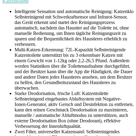
Katzentoilette
Intelligente Sensation und automatische Reinigung: Katzenklo
Selbstreinigend mit Schwerkraftsensor und Infrarot-Sensor,
das Gerät erkennt und startet den Reinigungsprozess
automatisch, nachdem das Haustier auf die Toilette ist, ohne
manuelle Bedienung, um Ihnen tägliche Reinigungszeit zu
sparen und die Bequemlichkeit des Haustieres erheblich zu
verbessern.
Multi-Katzen-Erkennung: 72L-Kapazität Selbstreinigende
Katzentoilette unterstützt bis zu 3 erkennbare Katzen mit
einem Gewicht von 1-12kg oder 2,2-26,5 Pfund. Außerdem
werden Statistiken über die Toilettenaufnahme durchgeführt,
und der Besitzer kann über die App die Häufigkeit, die Dauer
und andere Daten jedes Haustieres ansehen, um dem Besitzer
zu helfen, den Gesundheitszustand des Haustieres zu
überwachen.
Starke Deodorisation, frische Luft: Katzentoilette
Selbstreinigend eingebautes Abluftsystem mit Negative-
Ionen-Generator, aktiv Geruch und Desinfektion zu entfernen,
kann den reinen Geschmack Deodorisation zu maximieren,
manuelle / automatische Abluftmodus zu unterstützen, auch
externe Deodorisation Box (ohne Deodorant), effektive
Verbesserung der Innenluftqualität.
Zwei Filter, universeller Katzensand: Selbstreinigendes