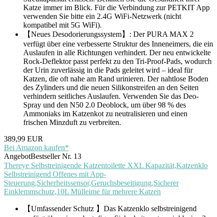
Katze immer im Blick. Für die Verbindung zur PETKIT App
verwenden Sie bitte ein 2.4G WiFi-Netzwerk (nicht
kompatibel mit 5G WiFi).
【Neues Desodorierungssystem】: Der PURA MAX 2
verfügt über eine verbesserte Struktur des Inneneimers, die ein
Auslaufen in alle Richtungen verhindert. Der neu entwickelte
Rock-Deflektor passt perfekt zu den Tri-Proof-Pads, wodurch
der Urin zuverlässig in die Pads geleitet wird – ideal für
Katzen, die oft nahe am Rand urinieren. Der nahtlose Boden
des Zylinders und die neuen Silikonstreifen an den Seiten
verhindern seitliches Auslaufen. Verwenden Sie das Deo-
Spray und den N50 2.0 Deoblock, um über 98 % des
Ammoniaks im Katzenkot zu neutralisieren und einen
frischen Minzduft zu verbreiten.
389,99 EUR
Bei Amazon kaufen*
Angebot
Bestseller Nr. 13
Thereye Selbstreinigende Katzentoilette XXL Kapazität,Katzenklo
Selbstreinigend Offenes mit App-
Steuerung,Sicherheitssensor,Geruchsbeseitigung,Sicherer
Einklemmschutz,10L Mülleime für mehrere Katzen
【Umfassender Schutz 】Das Katzenklo selbstreinigend