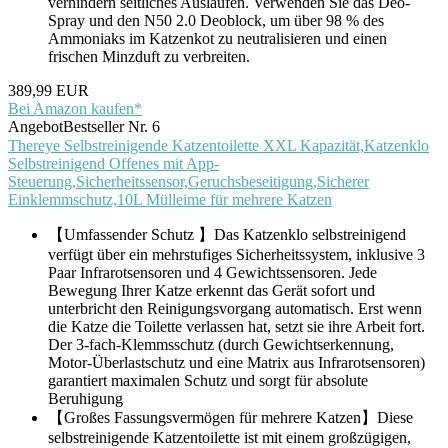
verhindern seitliches Auslaufen. Verwenden Sie das Deo-
Spray und den N50 2.0 Deoblock, um über 98 % des
Ammoniaks im Katzenkot zu neutralisieren und einen
frischen Minzduft zu verbreiten.
389,99 EUR
Bei Amazon kaufen*
Angebot
Bestseller Nr. 6
Thereye Selbstreinigende Katzentoilette XXL Kapazität,Katzenklo
Selbstreinigend Offenes mit App-
Steuerung,Sicherheitssensor,Geruchsbeseitigung,Sicherer
Einklemmschutz,10L Mülleime für mehrere Katzen
【Umfassender Schutz 】Das Katzenklo selbstreinigend
verfügt über ein mehrstufiges Sicherheitssystem, inklusive 3
Paar Infrarotsensoren und 4 Gewichtssensoren. Jede
Bewegung Ihrer Katze erkennt das Gerät sofort und
unterbricht den Reinigungsvorgang automatisch. Erst wenn
die Katze die Toilette verlassen hat, setzt sie ihre Arbeit fort.
Der 3-fach-Klemmsschutz (durch Gewichtserkennung,
Motor-Überlastschutz und eine Matrix aus Infrarotsensoren)
garantiert maximalen Schutz und sorgt für absolute
Beruhigung
【Großes Fassungsvermögen für mehrere Katzen】Diese
selbstreinigende Katzentoilette ist mit einem großzügigen,