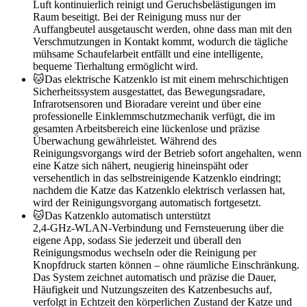
Luft kontinuierlich reinigt und Geruchsbelästigungen im
Raum beseitigt. Bei der Reinigung muss nur der
Auffangbeutel ausgetauscht werden, ohne dass man mit den
Verschmutzungen in Kontakt kommt, wodurch die tägliche
mühsame Schaufelarbeit entfällt und eine intelligente,
bequeme Tierhaltung ermöglicht wird.
🐱Das elektrische Katzenklo ist mit einem mehrschichtigen
Sicherheitssystem ausgestattet, das Bewegungsradare,
Infrarotsensoren und Bioradare vereint und über eine
professionelle Einklemmschutzmechanik verfügt, die im
gesamten Arbeitsbereich eine lückenlose und präzise
Überwachung gewährleistet. Während des
Reinigungsvorgangs wird der Betrieb sofort angehalten, wenn
eine Katze sich nähert, neugierig hineinspäht oder
versehentlich in das selbstreinigende Katzenklo eindringt;
nachdem die Katze das Katzenklo elektrisch verlassen hat,
wird der Reinigungsvorgang automatisch fortgesetzt.
🐱Das Katzenklo automatisch unterstützt
2,4‑GHz‑WLAN‑Verbindung und Fernsteuerung über die
eigene App, sodass Sie jederzeit und überall den
Reinigungsmodus wechseln oder die Reinigung per
Knopfdruck starten können – ohne räumliche Einschränkung.
Das System zeichnet automatisch und präzise die Dauer,
Häufigkeit und Nutzungszeiten des Katzenbesuchs auf,
verfolgt in Echtzeit den körperlichen Zustand der Katze und