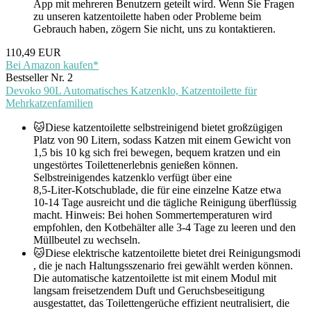
App mit mehreren Benutzern geteilt wird. Wenn Sie Fragen
zu unseren katzentoilette haben oder Probleme beim
Gebrauch haben, zögern Sie nicht, uns zu kontaktieren.
110,49 EUR
Bei Amazon kaufen*
Bestseller Nr. 2
Devoko 90L Automatisches Katzenklo, Katzentoilette für
Mehrkatzenfamilien
🐱Diese katzentoilette selbstreinigend bietet großzügigen
Platz von 90 Litern, sodass Katzen mit einem Gewicht von
1,5 bis 10 kg sich frei bewegen, bequem kratzen und ein
ungestörtes Toilettenerlebnis genießen können.
Selbstreinigendes katzenklo verfügt über eine
8,5‑Liter‑Kotschublade, die für eine einzelne Katze etwa
10‑14 Tage ausreicht und die tägliche Reinigung überflüssig
macht. Hinweis: Bei hohen Sommertemperaturen wird
empfohlen, den Kotbehälter alle 3‑4 Tage zu leeren und den
Müllbeutel zu wechseln.
🐱Diese elektrische katzentoilette bietet drei Reinigungsmodi
, die je nach Haltungsszenario frei gewählt werden können.
Die automatische katzentoilette ist mit einem Modul mit
langsam freisetzendem Duft und Geruchsbeseitigung
ausgestattet, das Toilettengerüche effizient neutralisiert, die