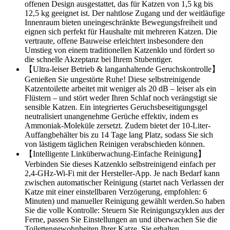
offenen Design ausgestattet, das für Katzen von 1,5 kg bis
12,5 kg geeignet ist. Der nahtlose Zugang und der weitläufige
Innenraum bieten uneingeschränkte Bewegungsfreiheit und
eignen sich perfekt für Haushalte mit mehreren Katzen. Die
vertraute, offene Bauweise erleichtert insbesondere den
Umstieg von einem traditionellen Katzenklo und fördert so
die schnelle Akzeptanz bei Ihrem Stubentiger.
【Ultra-leiser Betrieb & langanhaltende Geruchskontrolle】
Genießen Sie ungestörte Ruhe! Diese selbstreinigende
Katzentoilette arbeitet mit weniger als 20 dB – leiser als ein
Flüstern – und stört weder Ihren Schlaf noch verängstigt sie
sensible Katzen. Ein integriertes Geruchsbeseitigungsgel
neutralisiert unangenehme Gerüche effektiv, indem es
Ammoniak-Moleküle zersetzt. Zudem bietet der 10-Liter-
Auffangbehälter bis zu 14 Tage lang Platz, sodass Sie sich
von lästigem täglichen Reinigen verabschieden können.
【Intelligente Linküberwachung-Einfache Reinigung】
Verbinden Sie dieses Katzenklo selbstreinigend einfach per
2,4-GHz-Wi-Fi mit der Hersteller-App. Je nach Bedarf kann
zwischen automatischer Reinigung (startet nach Verlassen der
Katze mit einer einstellbaren Verzögerung, empfohlen: 6
Minuten) und manueller Reinigung gewählt werden.So haben
Sie die volle Kontrolle: Steuern Sie Reinigungszyklen aus der
Ferne, passen Sie Einstellungen an und überwachen Sie die
Toilettengewohnheiten Ihrer Katze. Sie erhalten