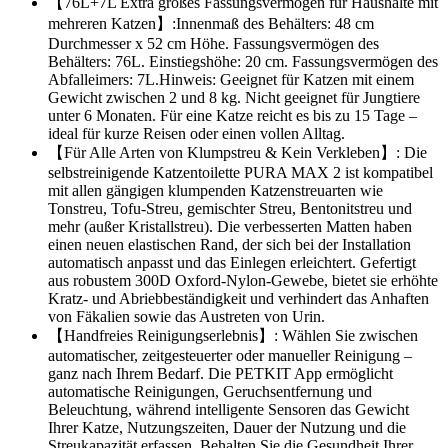
【76L+7L Extra großes Fassungsvermögen für Haushalte mit
mehreren Katzen】:Innenmaß des Behälters: 48 cm
Durchmesser x 52 cm Höhe. Fassungsvermögen des
Behälters: 76L. Einstiegshöhe: 20 cm. Fassungsvermögen des
Abfalleimers: 7L.Hinweis: Geeignet für Katzen mit einem
Gewicht zwischen 2 und 8 kg. Nicht geeignet für Jungtiere
unter 6 Monaten. Für eine Katze reicht es bis zu 15 Tage –
ideal für kurze Reisen oder einen vollen Alltag.
【Für Alle Arten von Klumpstreu & Kein Verkleben】: Die
selbstreinigende Katzentoilette PURA MAX 2 ist kompatibel
mit allen gängigen klumpenden Katzenstreuarten wie
Tonstreu, Tofu-Streu, gemischter Streu, Bentonitstreu und
mehr (außer Kristallstreu). Die verbesserten Matten haben
einen neuen elastischen Rand, der sich bei der Installation
automatisch anpasst und das Einlegen erleichtert. Gefertigt
aus robustem 300D Oxford-Nylon-Gewebe, bietet sie erhöhte
Kratz- und Abriebbeständigkeit und verhindert das Anhaften
von Fäkalien sowie das Austreten von Urin.
【Handfreies Reinigungserlebnis】: Wählen Sie zwischen
automatischer, zeitgesteuerter oder manueller Reinigung –
ganz nach Ihrem Bedarf. Die PETKIT App ermöglicht
automatische Reinigungen, Geruchsentfernung und
Beleuchtung, während intelligente Sensoren das Gewicht
Ihrer Katze, Nutzungszeiten, Dauer der Nutzung und die
Streukapazität erfassen. Behalten Sie die Gesundheit Ihrer