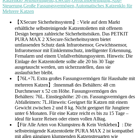
Katzenklo Selbstreinigend,xSecure,Geruchsbeseitigung,App-
Steuerung,Große Fassungsvermögen,Automatisches Katzenklo für
Mehrere Katzen
【XSecure Sicherheitssystem】: Viele auf dem Markt
erhältliche selbstreinigende Katzentoiletten mit offenem
Design bergen zahlreiche Sicherheitsrisiken. Das PETKIT
PURA MAX 2 XSecure-Sicherheitssystem bietet
umfassenden Schutz dank Infrarotsensor, Gewichtssensor,
Infrarotsensor mit Einklemmschutz, intelligenter Erkennung,
Fernalarm und einem Unfallverhütungssystem. Hinweis: Die
Einlage der Katzentoilette sollte alle 20 bis 30 Tage
ausgetauscht werden, um sicherzustellen, dass sie
auslaufsicher bleibt.
【76L+7L Extra großes Fassungsvermögen für Haushalte mit
mehreren Katzen】:Innenmaß des Behälters: 48 cm
Durchmesser x 52 cm Höhe. Fassungsvermögen des
Behälters: 76L. Einstiegshöhe: 20 cm. Fassungsvermögen des
Abfalleimers: 7L.Hinweis: Geeignet für Katzen mit einem
Gewicht zwischen 2 und 8 kg. Nicht geeignet für Jungtiere
unter 6 Monaten. Für eine Katze reicht es bis zu 15 Tage –
ideal für kurze Reisen oder einen vollen Alltag.
【Für Alle Arten von Klumpstreu & Kein Verkleben】: Die
selbstreinigende Katzentoilette PURA MAX 2 ist kompatibel
mit allen gängigen klumpenden Katzenstreuarten wie