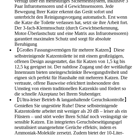
verfügt über ein mehrstufiges Sicherheitssystem, inklusive 3
Paar Infrarotsensoren und 4 Gewichtssensoren. Jede
Bewegung Ihrer Katze erkennt das Gerät sofort und
unterbricht den Reinigungsvorgang automatisch. Erst wenn
die Katze die Toilette verlassen hat, setzt sie ihre Arbeit fort.
Der 3-fach-Klemmsschutz (durch Gewichtserkennung,
Motor-Überlastschutz und eine Matrix aus Infrarotsensoren)
garantiert maximalen Schutz und sorgt für absolute
Beruhigung
【Großes Fassungsvermögen für mehrere Katzen】Diese
selbstreinigende Katzentoilette ist mit einem großzügigen,
offenen Design ausgestattet, das für Katzen von 1,5 kg bis
12,5 kg geeignet ist. Der nahtlose Zugang und der weitläufige
Innenraum bieten uneingeschränkte Bewegungsfreiheit und
eignen sich perfekt für Haushalte mit mehreren Katzen. Die
vertraute, offene Bauweise erleichtert insbesondere den
Umstieg von einem traditionellen Katzenklo und fördert so
die schnelle Akzeptanz bei Ihrem Stubentiger.
【Ultra-leiser Betrieb & langanhaltende Geruchskontrolle】
Genießen Sie ungestörte Ruhe! Diese selbstreinigende
Katzentoilette arbeitet mit weniger als 20 dB – leiser als ein
Flüstern – und stört weder Ihren Schlaf noch verängstigt sie
sensible Katzen. Ein integriertes Geruchsbeseitigungsgel
neutralisiert unangenehme Gerüche effektiv, indem es
Ammoniak-Moleküle zersetzt. Zudem bietet der 10-Liter-