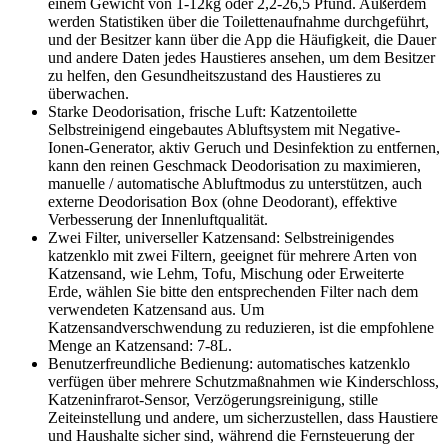
einem Gewicht von 1-12kg oder 2,2-26,5 Pfund. Außerdem
werden Statistiken über die Toilettenaufnahme durchgeführt,
und der Besitzer kann über die App die Häufigkeit, die Dauer
und andere Daten jedes Haustieres ansehen, um dem Besitzer
zu helfen, den Gesundheitszustand des Haustieres zu
überwachen.
Starke Deodorisation, frische Luft: Katzentoilette
Selbstreinigend eingebautes Abluftsystem mit Negative-
Ionen-Generator, aktiv Geruch und Desinfektion zu entfernen,
kann den reinen Geschmack Deodorisation zu maximieren,
manuelle / automatische Abluftmodus zu unterstützen, auch
externe Deodorisation Box (ohne Deodorant), effektive
Verbesserung der Innenluftqualität.
Zwei Filter, universeller Katzensand: Selbstreinigendes
katzenklo mit zwei Filtern, geeignet für mehrere Arten von
Katzensand, wie Lehm, Tofu, Mischung oder Erweiterte
Erde, wählen Sie bitte den entsprechenden Filter nach dem
verwendeten Katzensand aus. Um
Katzensandverschwendung zu reduzieren, ist die empfohlene
Menge an Katzensand: 7-8L.
Benutzerfreundliche Bedienung: automatisches katzenklo
verfügen über mehrere Schutzmaßnahmen wie Kinderschloss,
Katzeninfrarot-Sensor, Verzögerungsreinigung, stille
Zeiteinstellung und andere, um sicherzustellen, dass Haustiere
und Haushalte sicher sind, während die Fernsteuerung der