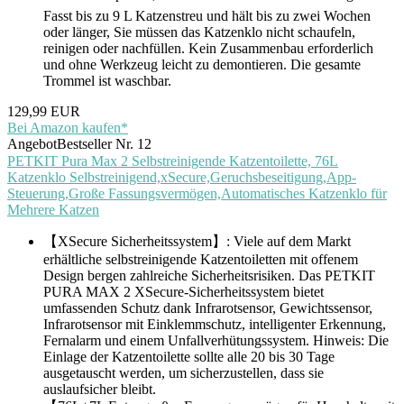
Fasst bis zu 9 L Katzenstreu und hält bis zu zwei Wochen
oder länger, Sie müssen das Katzenklo nicht schaufeln,
reinigen oder nachfüllen. Kein Zusammenbau erforderlich
und ohne Werkzeug leicht zu demontieren. Die gesamte
Trommel ist waschbar.
129,99 EUR
Bei Amazon kaufen*
Angebot
Bestseller Nr. 12
PETKIT Pura Max 2 Selbstreinigende Katzentoilette, 76L
Katzenklo Selbstreinigend,xSecure,Geruchsbeseitigung,App-
Steuerung,Große Fassungsvermögen,Automatisches Katzenklo für
Mehrere Katzen
【XSecure Sicherheitssystem】: Viele auf dem Markt
erhältliche selbstreinigende Katzentoiletten mit offenem
Design bergen zahlreiche Sicherheitsrisiken. Das PETKIT
PURA MAX 2 XSecure-Sicherheitssystem bietet
umfassenden Schutz dank Infrarotsensor, Gewichtssensor,
Infrarotsensor mit Einklemmschutz, intelligenter Erkennung,
Fernalarm und einem Unfallverhütungssystem. Hinweis: Die
Einlage der Katzentoilette sollte alle 20 bis 30 Tage
ausgetauscht werden, um sicherzustellen, dass sie
auslaufsicher bleibt.