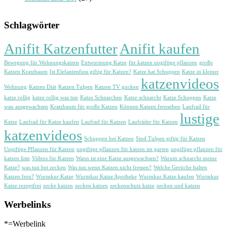
Schlagwörter
Anifit Katzenfutter
Anifit kaufen
Bewegung für Wohnungskatzen
Entwurmung Katze
für katzen ungiftige pflanzen
große
Katzen Kratzbaum
Ist Elefantenfuss giftig für Katzen?
Katze hat Schuppen
Katze in kleiner
katzenvideos
Wohnung
Katzen Diät
Katzen Tulpen
Katzen TV gucken
katze rollig
katze rollig was tun
Katze Schnarchen
Katze schnarcht
Katze Schuppen
Katze
wan ausgewachsen
Kratzbaum für große Katzen
Können Katzen fernsehen
Laufrad für
lustige
Katze
Laufrad für Katze kaufen
Laufrad für Katzen
Laufräder für Katzen
katzenvideos
Schuppen bei Katzen
Sind Tulpen giftig für Katzen
Ungiftige Pflanzen für Katzen
ungiftige pflanzen für katzen im garten
ungiftige pflanzen für
katzen liste
Videos für Katzen
Wann ist eine Katze ausgewachsen?
Warum schnarcht meine
Katze?
was tun bei zecken
Was tun wenn Katzen nicht fressen?
Welche Gerüche halten
Katzen fern?
Wurmkur Katze
Wurmkur Katze Apotheke
Wurmkur Katze kaufen
Wurmkur
Katze rezeptfrei
zecke katzen
zecken katzen
zeckenschutz katze
zecken und katzen
Werbelinks
*=Werbelink