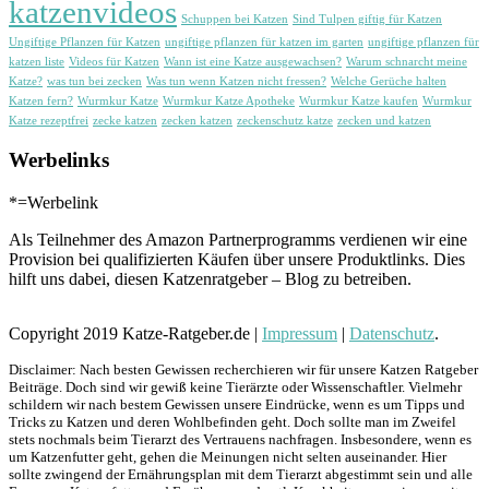
katzenvideos
Schuppen bei Katzen
Sind Tulpen giftig für Katzen
Ungiftige Pflanzen für Katzen
ungiftige pflanzen für katzen im garten
ungiftige pflanzen für
katzen liste
Videos für Katzen
Wann ist eine Katze ausgewachsen?
Warum schnarcht meine
Katze?
was tun bei zecken
Was tun wenn Katzen nicht fressen?
Welche Gerüche halten
Katzen fern?
Wurmkur Katze
Wurmkur Katze Apotheke
Wurmkur Katze kaufen
Wurmkur
Katze rezeptfrei
zecke katzen
zecken katzen
zeckenschutz katze
zecken und katzen
Werbelinks
*=Werbelink
Als Teilnehmer des Amazon Partnerprogramms verdienen wir eine
Provision bei qualifizierten Käufen über unsere Produktlinks. Dies
hilft uns dabei, diesen Katzenratgeber – Blog zu betreiben.
Copyright 2019 Katze-Ratgeber.de |
Impressum
|
Datenschutz
.
Disclaimer: Nach besten Gewissen recherchieren wir für unsere Katzen Ratgeber
Beiträge. Doch sind wir gewiß keine Tierärzte oder Wissenschaftler. Vielmehr
schildern wir nach bestem Gewissen unsere Eindrücke, wenn es um Tipps und
Tricks zu Katzen und deren Wohlbefinden geht. Doch sollte man im Zweifel
stets nochmals beim Tierarzt des Vertrauens nachfragen. Insbesondere, wenn es
um Katzenfutter geht, gehen die Meinungen nicht selten auseinander. Hier
sollte zwingend der Ernährungsplan mit dem Tierarzt abgestimmt sein und alle