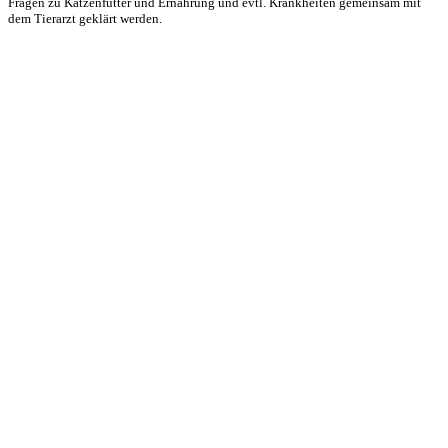
Fragen zu Katzenfutter und Ernährung und evtl. Krankheiten gemeinsam mit
dem Tierarzt geklärt werden.