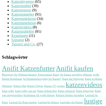
Katzenhygiene
(65)
Katzenmöbel
(39)
Katzenrassen
(9)
Katzenratgeber
(91)
Katzenspielzeug
(34)
Katzenspielzeug
(6)
Katzenvideos
(8)
Katzenzubehör
(81)
Kratzbaum
(11)
Sonstige
(2)
Tierarzt und Co.
(27)
Schlagwörter
Anifit Katzenfutter
Anifit kaufen
Bewegung für Wohnungskatzen
Entwurmung Katze
für katzen ungiftige pflanzen
große
Katzen Kratzbaum
Ist Elefantenfuss giftig für Katzen?
Katze hat Schuppen
Katze in kleiner
katzenvideos
Wohnung
Katzen Diät
Katzen Tulpen
Katzen TV gucken
katze rollig
katze rollig was tun
Katze Schnarchen
Katze schnarcht
Katze Schuppen
Katze
wan ausgewachsen
Kratzbaum für große Katzen
Können Katzen fernsehen
Laufrad für
lustige
Katze
Laufrad für Katze kaufen
Laufrad für Katzen
Laufräder für Katzen