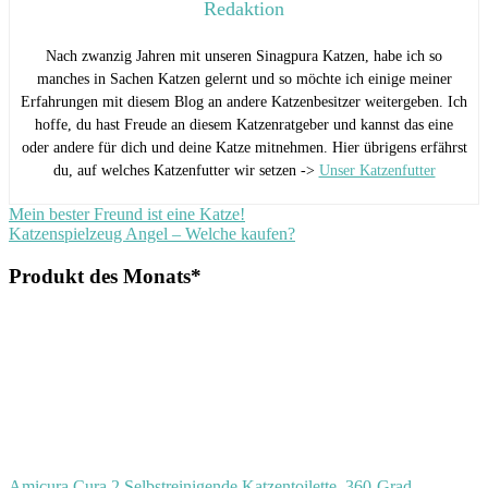
Redaktion
Nach zwanzig Jahren mit unseren Sinagpura Katzen, habe ich so
manches in Sachen Katzen gelernt und so möchte ich einige meiner
Erfahrungen mit diesem Blog an andere Katzenbesitzer weitergeben. Ich
hoffe, du hast Freude an diesem Katzenratgeber und kannst das eine
oder andere für dich und deine Katze mitnehmen. Hier übrigens erfährst
du, auf welches Katzenfutter wir setzen ->
Unser Katzenfutter
Beitragsnavigation
Vorheriger
Mein bester Freund ist eine Katze!
Beitrag:
Nächster
Katzenspielzeug Angel – Welche kaufen?
Beitrag:
Produkt des Monats*
Amicura Cura 2 Selbstreinigende Katzentoilette, 360-Grad-