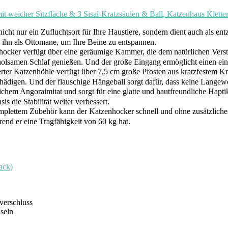
weicher Sitzfläche & 3 Sisal-Kratzsäulen & Ball, Katzenhaus Klet
ht nur ein Zufluchtsort für Ihre Haustiere, sondern dient auch als ent
en ihn als Ottomane, um Ihre Beine zu entspannen.
cker verfügt über eine geräumige Kammer, die dem natürlichen Verstec
rholsamen Schlaf genießen. Und der große Eingang ermöglicht einen ei
rter Katzenhöhle verfügt über 7,5 cm große Pfosten aus kratzfestem Kraf
chädigen. Und der flauschige Hängeball sorgt dafür, dass keine Lange
hem Angoraimitat und sorgt für eine glatte und hautfreundliche Haptik
is die Stabilität weiter verbessert.
lettem Zubehör kann der Katzenhocker schnell und ohne zusätzliches
end er eine Tragfähigkeit von 60 kg hat.
ack)
verschluss
seln