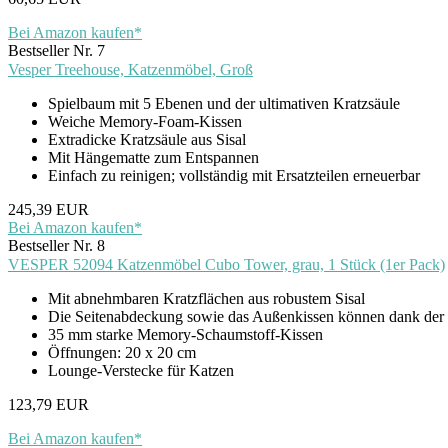
Bei Amazon kaufen*
Bestseller Nr. 7
Vesper Treehouse, Katzenmöbel, Groß
Spielbaum mit 5 Ebenen und der ultimativen Kratzsäule
Weiche Memory-Foam-Kissen
Extradicke Kratzsäule aus Sisal
Mit Hängematte zum Entspannen
Einfach zu reinigen; vollständig mit Ersatzteilen erneuerbar
245,39 EUR
Bei Amazon kaufen*
Bestseller Nr. 8
VESPER 52094 Katzenmöbel Cubo Tower, grau, 1 Stück (1er Pack)
Mit abnehmbaren Kratzflächen aus robustem Sisal
Die Seitenabdeckung sowie das Außenkissen können dank der 
35 mm starke Memory-Schaumstoff-Kissen
Öffnungen: 20 x 20 cm
Lounge-Verstecke für Katzen
123,79 EUR
Bei Amazon kaufen*