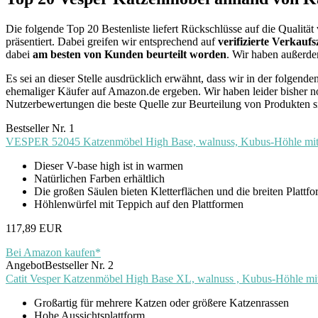
Die folgende Top 20 Bestenliste liefert Rückschlüsse auf die Quali
präsentiert. Dabei greifen wir entsprechend auf
verifizierte Verka
dabei
am besten von Kunden beurteilt worden
. Wir haben außerdem
Es sei an dieser Stelle ausdrücklich erwähnt, dass wir in der folge
ehemaliger Käufer auf Amazon.de ergeben. Wir haben leider bisher n
Nutzerbewertungen die beste Quelle zur Beurteilung von Produkten s
Bestseller Nr. 1
VESPER 52045 Katzenmöbel High Base, walnuss, Kubus-Höhle mit zw
Dieser V-base high ist in warmen
Natürlichen Farben erhältlich
Die großen Säulen bieten Kletterflächen und die breiten Platt
Höhlenwürfel mit Teppich auf den Plattformen
117,89 EUR
Bei Amazon kaufen*
Angebot
Bestseller Nr. 2
Catit Vesper Katzenmöbel High Base XL, walnuss , Kubus-Höhle mit
Großartig für mehrere Katzen oder größere Katzenrassen
Hohe Aussichtsplattform