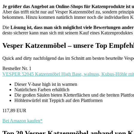
Je größer das Angebot an Online-Shops für Katzenprodukte ist u
Aber das trifft nicht nur auf Vesper Katzenmöbel zu, sondern prinzip
bekommen. Hinzu kommen natürlich immer noch die individuellen Kauf
Die
Lösung ist, dass man sich möglichst viele Bewertungen ande
desto sicherer kann man sich mit seinem Kauf eines Katzenproduktes l
Vesper Katzenmöbel – unsere Top Empfeh
Quick and dirty nachfolgend das im Schnitt am besten beurteilte Vesp
Bestseller Nr. 1
VESPER 52045 Katzenmöbel High Base, walnuss, Kubus-Höhle mit zw
Dieser V-base high ist in warmen
Natürlichen Farben erhältlich
Die großen Säulen bieten Kletterflächen und die breiten Platt
Höhlenwürfel mit Teppich auf den Plattformen
117,89 EUR
Bei Amazon kaufen*
Top 20 Vesper Katzenmöbel anhand von K