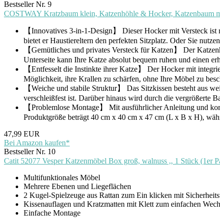
Bestseller Nr. 9
COSTWAY Kratzbaum klein, Katzenhöhle & Hocker, Katzenbaum mit 
【Innovatives 3-in-1-Design】 Dieser Hocker mit Versteck ist nic
bietet er Haustiereltern den perfekten Sitzplatz. Oder Sie nutz
【Gemütliches und privates Versteck für Katzen】 Der Katzenho
Unterseite kann Ihre Katze absolut bequem ruhen und einen e
【Entfesselt die Instinkte ihrer Katze】 Der Hocker mit integrie
Möglichkeit, ihre Krallen zu schärfen, ohne Ihre Möbel zu bes
【Weiche und stabile Struktur】 Das Sitzkissen besteht aus weic
verschleißfest ist. Darüber hinaus wird durch die vergrößerte Bas
【Problemlose Montage】 Mit ausführlicher Anleitung und komp
Produktgröße beträgt 40 cm x 40 cm x 47 cm (L x B x H), währ
47,99 EUR
Bei Amazon kaufen*
Bestseller Nr. 10
Catit 52077 Vesper Katzenmöbel Box groß, walnuss ,, 1 Stück (1er P
Multifunktionales Möbel
Mehrere Ebenen und Liegeflächen
2 Kugel-Spielzeuge aus Rattan zum Ein klicken mit Sicherheits
Kissenauflagen und Kratzmatten mit Klett zum einfachen Wech
Einfache Montage