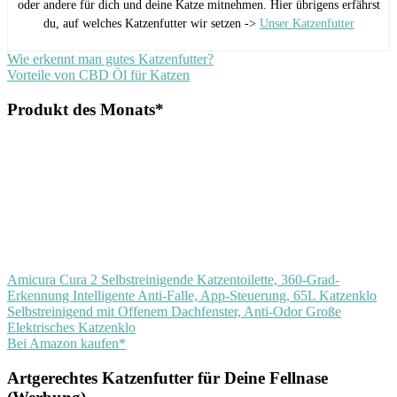
oder andere für dich und deine Katze mitnehmen. Hier übrigens erfährst
du, auf welches Katzenfutter wir setzen ->
Unser Katzenfutter
Beitragsnavigation
Vorheriger
Wie erkennt man gutes Katzenfutter?
Beitrag:
Nächster
Vorteile von CBD Öl für Katzen
Beitrag:
Produkt des Monats*
Amicura Cura 2 Selbstreinigende Katzentoilette, 360-Grad-
Erkennung Intelligente Anti-Falle, App-Steuerung, 65L Katzenklo
Selbstreinigend mit Offenem Dachfenster, Anti-Odor Große
Elektrisches Katzenklo
Bei Amazon kaufen*
Artgerechtes Katzenfutter für Deine Fellnase