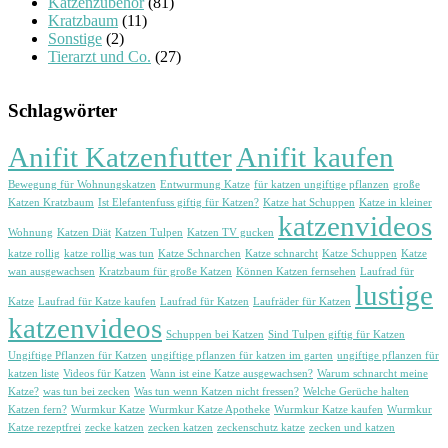
Katzenzubehör
(81)
Kratzbaum
(11)
Sonstige
(2)
Tierarzt und Co.
(27)
Schlagwörter
Anifit Katzenfutter
Anifit kaufen
Bewegung für Wohnungskatzen
Entwurmung Katze
für katzen ungiftige pflanzen
große
Katzen Kratzbaum
Ist Elefantenfuss giftig für Katzen?
Katze hat Schuppen
Katze in kleiner
katzenvideos
Wohnung
Katzen Diät
Katzen Tulpen
Katzen TV gucken
katze rollig
katze rollig was tun
Katze Schnarchen
Katze schnarcht
Katze Schuppen
Katze
wan ausgewachsen
Kratzbaum für große Katzen
Können Katzen fernsehen
Laufrad für
lustige
Katze
Laufrad für Katze kaufen
Laufrad für Katzen
Laufräder für Katzen
katzenvideos
Schuppen bei Katzen
Sind Tulpen giftig für Katzen
Ungiftige Pflanzen für Katzen
ungiftige pflanzen für katzen im garten
ungiftige pflanzen für
katzen liste
Videos für Katzen
Wann ist eine Katze ausgewachsen?
Warum schnarcht meine
Katze?
was tun bei zecken
Was tun wenn Katzen nicht fressen?
Welche Gerüche halten
Katzen fern?
Wurmkur Katze
Wurmkur Katze Apotheke
Wurmkur Katze kaufen
Wurmkur
Katze rezeptfrei
zecke katzen
zecken katzen
zeckenschutz katze
zecken und katzen