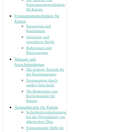
Entspannungstechniken
für Katzen
Entspannungstechniken für
Katzen
Katzengras und
Kratzbäume
Spielzeug und
interaktive Spiele
Ruhezonen und
Rückzugsorte
Massage und
Streicheleinheiten
Die richtige Technik für
die Katzenmassage
Entspannung durch
sanftes Streicheln
Die Bedeutung von
Körperkontakt für
Katzen
Aromatherapie für Katzen
Sicherheitsvorkehrungen
bei der Verwendung von
ätherischen Ölen
Entspannende Düfte für