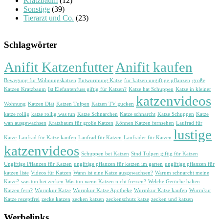
Kratzbaum
(12)
Sonstige
(39)
Tierarzt und Co.
(23)
Schlagwörter
Anifit Katzenfutter
Anifit kaufen
Bewegung für Wohnungskatzen
Entwurmung Katze
für katzen ungiftige pflanzen
große
Katzen Kratzbaum
Ist Elefantenfuss giftig für Katzen?
Katze hat Schuppen
Katze in kleiner
katzenvideos
Wohnung
Katzen Diät
Katzen Tulpen
Katzen TV gucken
katze rollig
katze rollig was tun
Katze Schnarchen
Katze schnarcht
Katze Schuppen
Katze
wan ausgewachsen
Kratzbaum für große Katzen
Können Katzen fernsehen
Laufrad für
lustige
Katze
Laufrad für Katze kaufen
Laufrad für Katzen
Laufräder für Katzen
katzenvideos
Schuppen bei Katzen
Sind Tulpen giftig für Katzen
Ungiftige Pflanzen für Katzen
ungiftige pflanzen für katzen im garten
ungiftige pflanzen für
katzen liste
Videos für Katzen
Wann ist eine Katze ausgewachsen?
Warum schnarcht meine
Katze?
was tun bei zecken
Was tun wenn Katzen nicht fressen?
Welche Gerüche halten
Katzen fern?
Wurmkur Katze
Wurmkur Katze Apotheke
Wurmkur Katze kaufen
Wurmkur
Katze rezeptfrei
zecke katzen
zecken katzen
zeckenschutz katze
zecken und katzen
Werbelinks