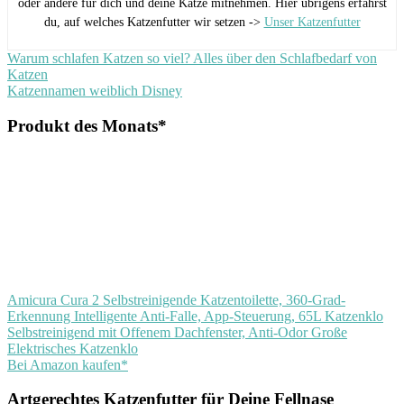
oder andere für dich und deine Katze mitnehmen. Hier übrigens erfährst
du, auf welches Katzenfutter wir setzen ->
Unser Katzenfutter
Beitragsnavigation
Vorheriger
Warum schlafen Katzen so viel? Alles über den Schlafbedarf von
Beitrag:
Katzen
Nächster
Katzennamen weiblich Disney
Beitrag:
Produkt des Monats*
Amicura Cura 2 Selbstreinigende Katzentoilette, 360-Grad-
Erkennung Intelligente Anti-Falle, App-Steuerung, 65L Katzenklo
Selbstreinigend mit Offenem Dachfenster, Anti-Odor Große
Elektrisches Katzenklo
Bei Amazon kaufen*
Artgerechtes Katzenfutter für Deine Fellnase