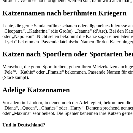
Strolch“. Wenn es noch origineller werden soll, dann wird auch ma
Katzennamen nach berühmten Kriegern
Leute, die gerne Sandalenfilme schauen oder allgemeines Interesse 
„Cleopatra“, „Katharina“ (die Große), „Jeanne“ (d’Arc). Bei den Kat
oder „Napoleon“. Nicht selten bekommt die Katze sogar einen latei
„Lycia“ bekommen. Passende lateinische Namen für den Kater hingeg
Katzen nach Sportlern oder Sportarten b
Menschen, die gerne Sport treiben, geben Ihren Mietzekatzen auch g
„Pele‘“, „Kathie“ oder „Franzie“ bekommen. Passende Namen für ein
(Stockkampf).
Adelige Katzennamen
Vor allem in Ländern, in denen noch der Adel regiert, bekommen die
„Diana“, „Queen“, „Charles“ oder „Harry“. Dementsprechend nennen
oder „Maxima“ sehr beliebt. Die Spanier benennen ihre Katzen gerne
Und in Deutschland?