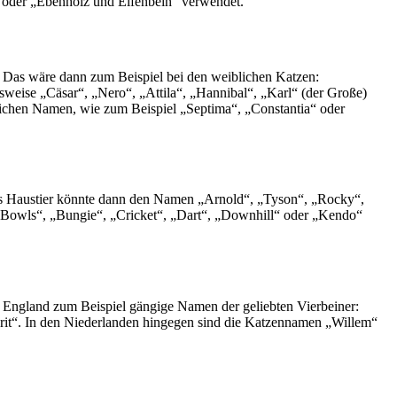
 oder „Ebenholz und Elfenbein“ verwendet.
. Das wäre dann zum Beispiel bei den weiblichen Katzen:
sweise „Cäsar“, „Nero“, „Attila“, „Hannibal“, „Karl“ (der Große)
ichen Namen, wie zum Beispiel „Septima“, „Constantia“ oder
Das Haustier könnte dann den Namen „Arnold“, „Tyson“, „Rocky“,
„Bowls“, „Bungie“, „Cricket“, „Dart“, „Downhill“ oder „Kendo“
 England zum Beispiel gängige Namen der geliebten Vierbeiner:
it“. In den Niederlanden hingegen sind die Katzennamen „Willem“