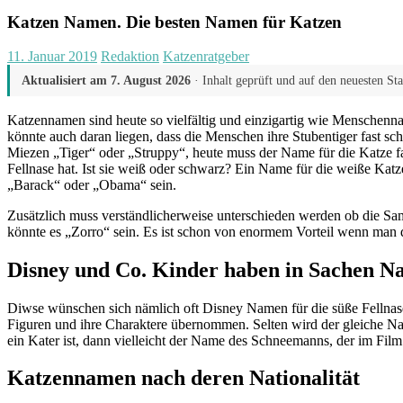
Katzen Namen. Die besten Namen für Katzen
11. Januar 2019
Redaktion
Katzenratgeber
Aktualisiert am
7. August 2026
· Inhalt geprüft und auf den neuesten St
Katzennamen sind heute so vielfältig und einzigartig wie Menschenn
könnte auch daran liegen, dass die Menschen ihre Stubentiger fast sc
Miezen „Tiger“ oder „Struppy“, heute muss der Name für die Katze fa
Fellnase hat. Ist sie weiß oder schwarz? Ein Name für die weiße Ka
„Barack“ oder „Obama“ sein.
Zusätzlich muss verständlicherweise unterschieden werden ob die Sam
könnte es „Zorro“ sein. Es ist schon von enormem Vorteil wenn man 
Disney und Co. Kinder haben in Sachen N
Diwse wünschen sich nämlich oft Disney Namen für die süße Fellnase
Figuren und ihre Charaktere übernommen. Selten wird der gleiche Na
ein Kater ist, dann vielleicht der Name des Schneemanns, der im Film
Katzennamen nach deren Nationalität