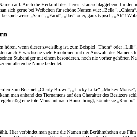
 Namen auf. Auch die Herkunft des Tieres ist ausschlaggebend für den 
 man sich gerne bei Weibchen für schöne Namen wie: „Bella“, „Chiara
ispielsweise „Sami“, „Farid“, „Ilay“ oder, ganz typisch, „Ali“! Wobe
ern
n hören, wenn dieser zweisilbig ist, zum Beispiel „Thora“ oder „Lilli“.
den auch Erwachsene viele Emotionen mit der Auswahl des Namens für 
 seinen Stubentiger mit einem besonderen, noch nie vorher gehörten Na
er einfallsreiche Name bedeutet.
o werden zum Beispiel „Charly Brown“, „Lucky Luke“ „Mickey Mouse“,
 kann man anhand des Tiernamens auf den Charakter des Besitzers schli
regelmäßig eine tote Maus mit nach Hause bringt, könnte sie „Rambo“ 
t. Hier verbindet man gerne die Namen mit Berühmtheiten aus Film o