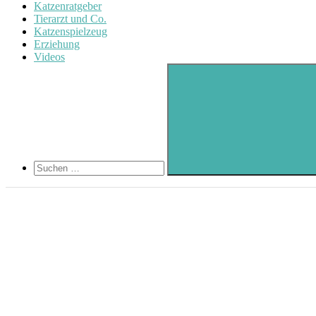
Katzenratgeber
Tierarzt und Co.
Katzenspielzeug
Erziehung
Videos
Search
Suchen
nach:
Suchen