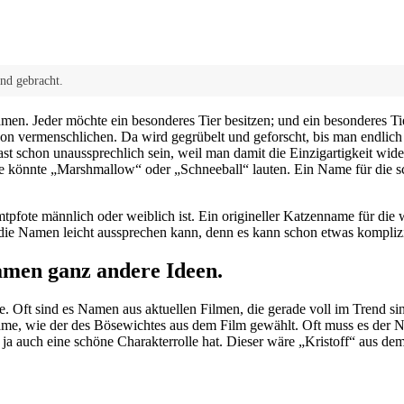
and gebracht.
amen. Jeder möchte ein besonderes Tier besitzen; und ein besonderes
hon vermenschlichen. Da wird gegrübelt und geforscht, bis man endlich
st schon unaussprechlich sein, weil man damit die Einzigartigkeit wid
tze könnte „Marshmallow“ oder „Schneeball“ lauten. Ein Name für die 
tpfote männlich oder weiblich ist. Ein origineller Katzenname für die 
die Namen leicht aussprechen kann, denn es kann schon etwas komplizi
amen ganz andere Ideen.
. Oft sind es Namen aus aktuellen Filmen, die gerade voll im Trend s
me, wie der des Bösewichtes aus dem Film gewählt. Oft muss es der N
 ja auch eine schöne Charakterrolle hat. Dieser wäre „Kristoff“ aus dem