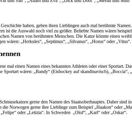
l „Yin und Yan“, „Adam und Eva“, „Dick und Doof“, „Merlin und Mim“
an Geschichte haben, geben ihren Lieblingen auch mal berühmte Namen
ern ist die Auswahl noch viel zu größer. Beliebte Namen wären beispiel
nischen Namen von berühmten Menschen. Die Katze könnte einen weibl
en wären: „Herkules“, „Septimus“, „Silvanus“, „Horus“ oder „Vitus“.
enennen
erne mal einen Namen eines bekannten Athleten oder einer Sportart. 
e Sportart wären: „Bandy“ (Eishockey auf skandinavisch), „Boccia“, 
 Schmusekatzen gerne den Namen des Staatsoberhauptes. Daher sind in
 die Norwegen gerne ihre Lieblinge zum Beispiel „Haakon“ oder „Mar
 „Felipe“ oder „Letizia“. In Schweden
„Olof“, „Karl“ oder „Oskar“.