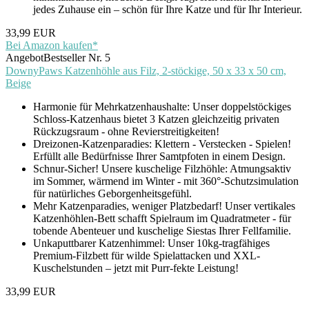
jedes Zuhause ein – schön für Ihre Katze und für Ihr Interieur.
33,99 EUR
Bei Amazon kaufen*
Angebot
Bestseller Nr. 5
DownyPaws Katzenhöhle aus Filz, 2-stöckige, 50 x 33 x 50 cm,
Beige
Harmonie für Mehrkatzenhaushalte: Unser doppelstöckiges
Schloss-Katzenhaus bietet 3 Katzen gleichzeitig privaten
Rückzugsraum - ohne Revierstreitigkeiten!
Dreizonen-Katzenparadies: Klettern - Verstecken - Spielen!
Erfüllt alle Bedürfnisse Ihrer Samtpfoten in einem Design.
Schnur-Sicher! Unsere kuschelige Filzhöhle: Atmungsaktiv
im Sommer, wärmend im Winter - mit 360°-Schutzsimulation
für natürliches Geborgenheitsgefühl.
Mehr Katzenparadies, weniger Platzbedarf! Unser vertikales
Katzenhöhlen-Bett schafft Spielraum im Quadratmeter - für
tobende Abenteuer und kuschelige Siestas Ihrer Fellfamilie.
Unkaputtbarer Katzenhimmel:​​ Unser 10kg-tragfähiges
Premium-Filzbett für wilde Spielattacken und XXL-
Kuschelstunden – jetzt mit Purr-fekte Leistung!
33,99 EUR