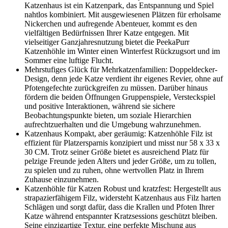
Katzenhaus ist ein Katzenpark, das Entspannung und Spiel
nahtlos kombiniert. Mit ausgewiesenen Plätzen für erholsame
Nickerchen und aufregende Abenteuer, kommt es den
vielfältigen Bedürfnissen Ihrer Katze entgegen. Mit
vielseitiger Ganzjahresnutzung bietet die PeekaPurr
Katzenhöhle im Winter einen Winterfest Rückzugsort und im
Sommer eine luftige Flucht.
Mehrstufiges Glück für Mehrkatzenfamilien: Doppeldecker-
Design, denn jede Katze verdient ihr eigenes Revier, ohne auf
Pfotengefechte zurückgreifen zu müssen. Darüber hinaus
fördern die beiden Öffnungen Gruppenspiele, Versteckspiel
und positive Interaktionen, während sie sichere
Beobachtungspunkte bieten, um soziale Hierarchien
aufrechtzuerhalten und die Umgebung wahrzunehmen.
Katzenhaus Kompakt, aber geräumig: Katzenhöhle Filz ist
effizient für Platzersparnis konzipiert und misst nur 58 x 33 x
30 CM. Trotz seiner Größe bietet es ausreichend Platz für
pelzige Freunde jeden Alters und jeder Größe, um zu tollen,
zu spielen und zu ruhen, ohne wertvollen Platz in Ihrem
Zuhause einzunehmen.
Katzenhöhle für Katzen Robust und kratzfest: Hergestellt aus
strapazierfähigem Filz, widersteht Katzenhaus aus Filz harten
Schlägen und sorgt dafür, dass die Krallen und Pfoten Ihrer
Katze während entspannter Kratzsessions geschützt bleiben.
Seine einzigartige Textur, eine perfekte Mischung aus