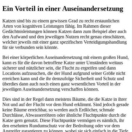
Ein Vorteil in einer Auseinandersetzung
Katzen sind bis zu einem gewissen Grad zu recht erstaunlichen
Arten von kognitiven Leistungen fähig. Im Rahmen dieser
Gedächtnisleistungen können Katzen dann zum Beispiel aber auch
den Aufwand und den jeweiligen Nutzen recht genau einschätzen,
welcher jeweils mit einer ganz spezifischen Verteidigungshandlung
für sie verbunden sein könnte.
Bei einer körperlichen Auseinandersetzung mit einem großen Hund,
kann es für die davon betroffene Katze unter Umständen weitaus
sicherer und nützlicher sein, die Flucht zu ergreifen und dann
Locations aufzusuchen, die der Hund aufgrund seiner Größe nicht
erreichen kann und die ihr demzufolge Sicherheit und Schutz und
überdies dann auch noch einen ganz wesentlichen Vorteil in der
jeweiligen Auseinandersetzung verschaffen können.
Dies sind in der Regel dann meistens Bäume, die die Katze in ihrer
Not und auf der Flucht vor dem Hund erklimmt. Sind jedoch gerade
keine Bäume erreichbar, so werden auch Erdlöcher, schmale
Durchlässe, Abwasserröhren oder ähnliche Fluchtpunkte durch die
Katze gern genutzt. Diese Fluchtpunkte vermögen es nämlich, ihr
den ersehnten Rundumschutz vor der Bedrohung oder vor dem
Angreifer garantieren zu können, wobei sie sich einfach in die Tiefe