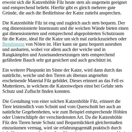
erweist sich die Katzenhöhle Filz heute stets als ungemein geeignet
und entsprechend beliebt. Hierfür gibt es gleich mehrere gute
Gründe, die auch die Bedürfnisse der Katze zutiefst ansprechen.
Die Katzenhöhle Filz ist eng und zugleich auch stets bequem. Der
eng dimensionierte Innenraum und die weichen Wände bieten einen
gut dimensionierten und entsprechend abgepolsterten Schutzraum
für die Katze, ideal für die Katze um sich mal zurückzuziehen oder
Beruhigung
von Nöten ist. Hier kann sie ganz bequem ausruhen
und ausharren, wobei vor allem auch der weiche und in
Rangkämpfen und Auseinandersetzungen stets entsprechend
gefährdete Bauch sehr gut gesichert und auch geschützt ist.
Ein weiterer Pluspunkt im Sinne der Katze, wird dann durch das
natürliche, weiche und den Tieren als überaus angenehm
erscheinende Material Filz gebildet. Dieses erinnert an das Fell es
Muttertieres, in welchem die Katzenwelpen einst bei Gefahr stets
Schutz und Zuflucht finden konnten.
Die Gestaltung von einer solchen Katzenhöhle Filz, erinnert die
Tiere letztendlich vom Schnitt und vom Querschnitt her auch an
natürliche Gegebenheiten, wie zum Beispiel entsprechende Höhlen
oder Unterschlüpfe der verschiedensten Art. Da die Katzenhöhle
Filz den Tieren heute Schutz und Bequemlichkeit gleichermaßen
einzuräumen vermag, wird sie erfahrungsgemäß praktisch durch