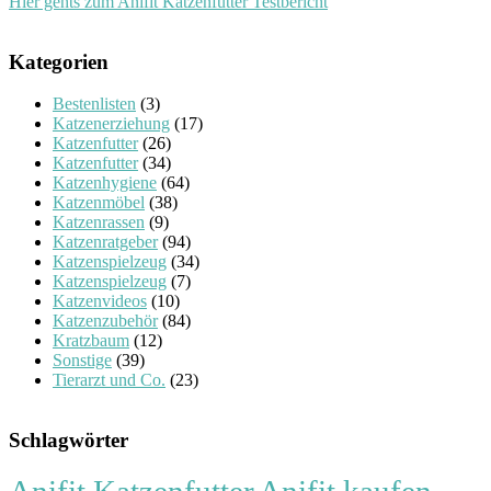
Hier gehts zum Anifit Katzenfutter Testbericht
Kategorien
Bestenlisten
(3)
Katzenerziehung
(17)
Katzenfutter
(26)
Katzenfutter
(34)
Katzenhygiene
(64)
Katzenmöbel
(38)
Katzenrassen
(9)
Katzenratgeber
(94)
Katzenspielzeug
(34)
Katzenspielzeug
(7)
Katzenvideos
(10)
Katzenzubehör
(84)
Kratzbaum
(12)
Sonstige
(39)
Tierarzt und Co.
(23)
Schlagwörter
Anifit Katzenfutter
Anifit kaufen