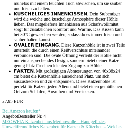
mühelos mit einem feuchten Tuch abwischen, um sie sauber
und frisch zu halten.
𝗞𝗨𝗦𝗖𝗛𝗘𝗟𝗜𝗚𝗘𝗦 𝗜𝗡𝗡𝗘𝗡𝗞𝗜𝗦𝗦𝗘𝗡. Dein Stubentiger
wird die weiche und kuschelige Atmosphäre dieser Höhle
lieben. Das mitgelieferte Innenkissen aus Schafswollimitat
sorgt für zusätzlichen Komfort und Wärme. Das Kissen kann
bei 30°C gewaschen werden, sodass du es immer frisch und
sauber halten kannst.
𝗢𝗩𝗔𝗟𝗘𝗥 𝗘𝗜𝗡𝗚𝗔𝗡𝗚. Diese Katzenhöhle ist in zwei Teile
unterteilt, die durch einen Reißverschluss miteinander
verbunden sind. Die ovale Öffnung verleiht der Höhle nicht
nur ein ansprechendes Design, sondern bietet deiner Katze
genug Platz für einen leichten Zugang zur Höhle.
𝗙𝗔𝗞𝗧𝗘𝗡. Mit großzügigen Abmessungen von 46x38x24
cm bietet die Katzenhöhle ausreichend Platz, um sich
auszustrecken und zu entspannen. Diese Katzenhöhle ist
perfekt für Katzen jeden Alters und bietet einen gemütlichen
Ort zum Schlafen, Ausruhen und Verstecken.
27,95 EUR
Bei Amazon kaufen*
Angebot
Bestseller Nr. 4
MEOWFIA Katzenbett aus Merinowolle – Handgefilztes,
Umweltfreundliches Katzenbett für Katzen & Kätzchen – Weiches