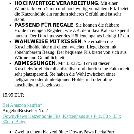
𝗛𝗢𝗖𝗛𝗪𝗘𝗥𝗧𝗜𝗚𝗘 𝗩𝗘𝗥𝗔𝗥𝗕𝗘𝗜𝗧𝗨𝗡𝗚. Mit einer
Wandstärke von 5 mm und hochwertig vernähtem Filz bietet
die Katzenhöhle ein rundum sicheres Gefühl und ist sehr
stabil.
𝗣𝗔𝗦𝗦𝗘𝗡𝗗 𝗙Ü𝗥 𝗥𝗘𝗚𝗔𝗟𝗘. Sie können die faltbare
Höhle in einigen Regalen, wie z.B. dem Ikea Kallax/Expedit
nutzen. Der Durchmesser des Höhleneingangs beträgt 17 cm.
𝗪𝗔𝗛𝗟𝗪𝗘𝗜𝗦𝗘 𝗠𝗜𝗧 𝗞𝗜𝗦𝗦𝗘𝗡. Sie erhalten die
Kuschelhöhle hier mit einem weichen Liegekissen mit
abnehmbarem Bezug. Der bequeme Filz bietet von sich aus
Wärme und Gemütlichkeit.
𝗔𝗕𝗠𝗘𝗦𝗦𝗨𝗡𝗚𝗘𝗡. Mit 33x37x33 cm ist dieser
Kuschelwürfel überall aufstellbar und durch seine Faltbarkeit
sehr platzsparend. Sie haben die Wahl zwischen einer
hellgrauen oder dunkelgrauen Höhle, mit oder ohne
kuscheligem Liegekissen.
15,95 EUR
Bei Amazon kaufen*
Angebot
Bestseller Nr. 2
DownyPaws Katzenhöhle Filz, Katzenhaus aus Filz, 58 x 33 x
30cm, Beige
Zwei in einem Katzenhöhle: DownyPaws PeekaPurr