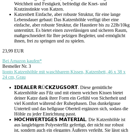
Weichheit und Festigkeit, befriedigt die Knet- und
Kratzinstinkte von Katzen.
Katzenbett Einfache, aber robuste Struktur, für eine lange
Lebensdauer gebaut: Das Katzenhöhle verfügt über eine
einfache, aber robuste Struktur, die Haustiere bis zu 22lb/10kg
unterstützt. Es bietet einen zuverlässigen und sicheren Raum,
maßgeschneidert für Ihre pelzigen Begleiter, und ermöglicht
ihnen, frei zu springen und zu spielen.
23,99 EUR
Bei Amazon kaufen*
Bestseller Nr. 3
lionto Katzenhöhle mit waschbarem Kissen, Katzenbett, 46 x 38 x
24 cm, Grau
𝗜𝗗𝗘𝗔𝗟𝗘𝗥 𝗥Ü𝗖𝗞𝗭𝗨𝗚𝗦𝗢𝗥𝗧. Diese gemütliche
Katzenhöhle aus Filz und mit einem weichen Kissen bietet
deiner Katze dank ihrer Form ein Gefühl von Sicherheit und
viel Komfort während der Ruhephasen. Das dunkelgraue
Unterteil und das hellgraue Oberteil ergänzen sich, sodass die
Höhle zu jeder Einrichtung passt.
𝗛𝗢𝗖𝗛𝗪𝗘𝗥𝗧𝗜𝗚𝗘𝗦 𝗠𝗔𝗧𝗘𝗥𝗜𝗔𝗟. Die Katzenhöhle ist
aus langlebigem Polyesterfilz gefertigt, der nicht nur robust
ist, sondern auch ein elegantes Äußeres verleiht. Sie lässt sich