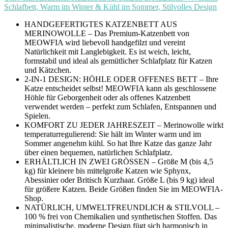
Schlafbett, Warm im Winter & Kühl im Sommer, Stilvolles Design
HANDGEFERTIGTES KATZENBETT AUS
MERINOWOLLE – Das Premium-Katzenbett von
MEOWFIA wird liebevoll handgefilzt und vereint
Natürlichkeit mit Langlebigkeit. Es ist weich, leicht,
formstabil und ideal als gemütlicher Schlafplatz für Katzen
und Kätzchen.
2-IN-1 DESIGN: HÖHLE ODER OFFENES BETT – Ihre
Katze entscheidet selbst! MEOWFIA kann als geschlossene
Höhle für Geborgenheit oder als offenes Katzenbett
verwendet werden – perfekt zum Schlafen, Entspannen und
Spielen.
KOMFORT ZU JEDER JAHRESZEIT – Merinowolle wirkt
temperaturregulierend: Sie hält im Winter warm und im
Sommer angenehm kühl. So hat Ihre Katze das ganze Jahr
über einen bequemen, natürlichen Schlafplatz.
ERHÄLTLICH IN ZWEI GRÖSSEN – Größe M (bis 4,5
kg) für kleinere bis mittelgroße Katzen wie Sphynx,
Abessinier oder Britisch Kurzhaar. Größe L (bis 9 kg) ideal
für größere Katzen. Beide Größen finden Sie im MEOWFIA-
Shop.
NATÜRLICH, UMWELTFREUNDLICH & STILVOLL –
100 % frei von Chemikalien und synthetischen Stoffen. Das
minimalistische, moderne Design fügt sich harmonisch in