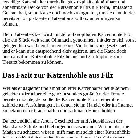
jeweilige Katzenhalter durch die ganz explizit abknöpfbare und
abnehmbare Decke von der Katzenhöhle Filz n Eiform, umfassend
Gelegenheit, seine Katze doch noch zu ergreifen, um sie dann in der
bereits schon platzierten Katzentransportbox unterbringen zu
können.
Dem Katzenbesitzer wird mit der aufknöpfbaren Katzenhöhle Filz
also ein Stück weit seine Ohnmacht genommen, mit der er sich sonst
gelegentlich wohl den Launen seines Vierbeiners ausgesetzt sieht
und er kann nun entsprechend aktiv agieren, um die Katze doch
noch aus ihrer Katzenhöhle Filz heraus und zur Impfung zum
Tierarzt bekommen zu können.
Das Fazit zur Katzenhöhle aus Filz
Wer als engagierter und ambitionierter Katzenhalter heute seinem
geliebten Vierbeiner eine ganz besonders große Art der Freude
bereiten möchte, der sollte die Katzenhöhle Filz in einer ihren
zahlreichen Ausführungen, in denen sie im Handel oder im Internet
zu bekommen ist, anschaffen und sich nach Hause hohlen.
Da letztendlich alle Arten, Geschlechter und Altersklassen der
Hauskatze Schutz und Geborgenheit sowie auch Wärme über die
Maßen zu schätzen wissen, trifft man mit solch einer Katzenhöhle
Filz in de Regel genau den Nerv seines Tieres. Die Katze muss