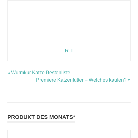
R T
Vorheriger
Wurmkur Katze Bestenliste
Beitragsnavigation
Beitrag:
Nächster
Premiere Katzenfutter – Welches kaufen?
Beitrag:
PRODUKT DES MONATS*