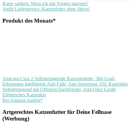
Beitragsnavigation
Vorheriger
Baldrian
Katze sabbert. Muss ich mir Sorgen machen?
Beitrag:
Nächster
Katze
Anifit Lieferservice. Katzenfutter ohne Stress!
Katze
Beitrag:
Baldrian
wie
wirkt
Produkt des Monats*
Baldrian
auf
Katzen
Amicura Cura 2 Selbstreinigende Katzentoilette, 360-Grad-
Erkennung Intelligente Anti-Falle, App-Steuerung, 65L Katzenklo
Selbstreinigend mit Offenem Dachfenster, Anti-Odor Große
Elektrisches Katzenklo
Bei Amazon kaufen*
Artgerechtes Katzenfutter für Deine Fellnase
(Werbung)