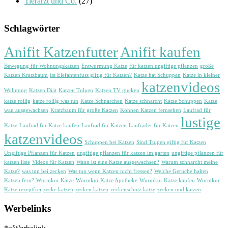
Tierarzt und Co.
(27)
Schlagwörter
Anifit Katzenfutter
Anifit kaufen
Bewegung für Wohnungskatzen
Entwurmung Katze
für katzen ungiftige pflanzen
große
Katzen Kratzbaum
Ist Elefantenfuss giftig für Katzen?
Katze hat Schuppen
Katze in kleiner
katzenvideos
Wohnung
Katzen Diät
Katzen Tulpen
Katzen TV gucken
katze rollig
katze rollig was tun
Katze Schnarchen
Katze schnarcht
Katze Schuppen
Katze
wan ausgewachsen
Kratzbaum für große Katzen
Können Katzen fernsehen
Laufrad für
lustige
Katze
Laufrad für Katze kaufen
Laufrad für Katzen
Laufräder für Katzen
katzenvideos
Schuppen bei Katzen
Sind Tulpen giftig für Katzen
Ungiftige Pflanzen für Katzen
ungiftige pflanzen für katzen im garten
ungiftige pflanzen für
katzen liste
Videos für Katzen
Wann ist eine Katze ausgewachsen?
Warum schnarcht meine
Katze?
was tun bei zecken
Was tun wenn Katzen nicht fressen?
Welche Gerüche halten
Katzen fern?
Wurmkur Katze
Wurmkur Katze Apotheke
Wurmkur Katze kaufen
Wurmkur
Katze rezeptfrei
zecke katzen
zecken katzen
zeckenschutz katze
zecken und katzen
Werbelinks