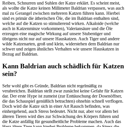
Reiben, Schnurren und Suhlen der Katze erklärt. Es scheint meist,
als wollte die Katze keinen Millimeter Baldrian verpassen, was auch
mal zu Gerangel zwischen mehreren Katzen führen kann. Hierbei
sind es primär die ätherischen Öle, die im Baldrian enthalten sind,
welche auf die Katzen so stimulierend wirken. Alkaloide (welche
auch in Katzenminze vorkommen), Valeriansäure und die Öle
erzeugen eine magische Wirkung auf unsere Stubentiger und
übrigens nicht nur auf unsere Hauskatzen. Auch Tiger und andere
wilde Katzenarten, groß und klein, widerstehen dem Baldrian nur
schwer und zeigen ähnliches Verhalten wie unsere Hauskatzen in
Bezug auf Baldrian.
Kann Baldrian auch schädlich für Katzen
sein?
Sehr wohl gibt es Gründe, Baldrian nicht regelmäßig zu
verabreichen. Baldrian stellt zwar zunächst keine Gefahr für Katzen
dar. Der erste Hype ist zumeist (zur Enttäuschung der Dosenöffner,
die das Schauspiel genüßlich betrachten) ohnehin schnell verflogen.
Doch wird die Katze sich in einer Art Rausch befinden, was
einhergehend, auch Stress bedeutet. Nicht nur, aber vor allem bei
älteren Tieren wird dies zur Schwächung des Körpers führen und
die Katze anfällig für gesundheitliche Probleme machen. Auch das
Herz ältere Tiere kann hierbei Probleme bekommen, da Stress die